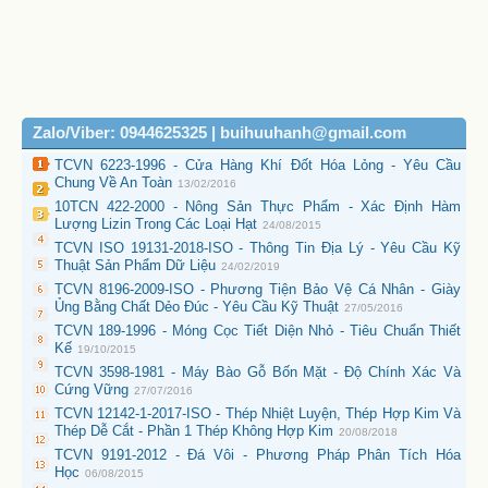
Zalo/Viber: 0944625325 | buihuuhanh@gmail.com
TCVN 6223-1996 - Cửa Hàng Khí Đốt Hóa Lỏng - Yêu Cầu
Chung Về An Toàn
13/02/2016
10TCN 422-2000 - Nông Sản Thực Phẩm - Xác Định Hàm
Lượng Lizin Trong Các Loại Hạt
24/08/2015
TCVN ISO 19131-2018-ISO - Thông Tin Địa Lý - Yêu Cầu Kỹ
Thuật Sản Phẩm Dữ Liệu
24/02/2019
TCVN 8196-2009-ISO - Phương Tiện Bảo Vệ Cá Nhân - Giày
Ủng Bằng Chất Dẻo Đúc - Yêu Cầu Kỹ Thuật
27/05/2016
TCVN 189-1996 - Móng Cọc Tiết Diện Nhỏ - Tiêu Chuẩn Thiết
Kế
19/10/2015
TCVN 3598-1981 - Máy Bào Gỗ Bốn Mặt - Độ Chính Xác Và
Cứng Vững
27/07/2016
TCVN 12142-1-2017-ISO - Thép Nhiệt Luyện, Thép Hợp Kim Và
Thép Dễ Cắt - Phần 1 Thép Không Hợp Kim
20/08/2018
TCVN 9191-2012 - Đá Vôi - Phương Pháp Phân Tích Hóa
Học
06/08/2015