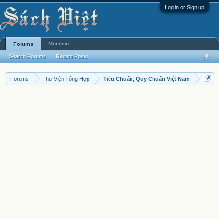
Log in or Sign up
Members
Forums
Search Forums
Recent Posts
Forums
Thư Viện Tổng Hợp
Tiêu Chuẩn, Quy Chuẩn Việt Nam