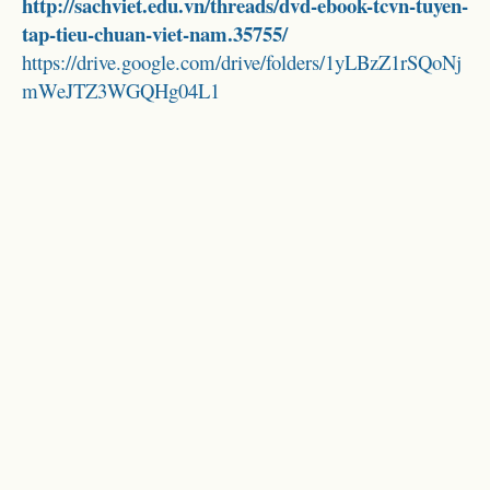
http://sachviet.edu.vn/threads/dvd-ebook-tcvn-tuyen-
tap-tieu-chuan-viet-nam.35755/
https://drive.google.com/drive/folders/1yLBzZ1rSQoNj
mWeJTZ3WGQHg04L1