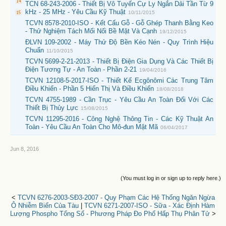
TCN 68-243-2006 - Thiết Bị Vô Tuyến Cự Ly Ngắn Dải Tần Từ 9
kHz - 25 MHz - Yêu Cầu Kỹ Thuật
10/11/2015
TCVN 8578-2010-ISO - Kết Cấu Gỗ - Gỗ Ghép Thanh Bằng Keo
- Thử Nghiệm Tách Mối Nối Bề Mặt Và Cạnh
19/12/2015
ĐLVN 109-2002 - Máy Thử Độ Bền Kéo Nén - Quy Trình Hiệu
Chuẩn
11/10/2015
TCVN 5699-2-21-2013 - Thiết Bị Điện Gia Dụng Và Các Thiết Bị
Điện Tương Tự - An Toàn - Phần 2-21
19/04/2016
TCVN 12108-5-2017-ISO - Thiết Kế Ecgônômi Các Trung Tâm
Điều Khiển - Phần 5 Hiển Thị Và Điều Khiển
18/08/2018
TCVN 4755-1989 - Cần Trục - Yêu Cầu An Toàn Đối Với Các
Thiết Bị Thủy Lực
15/08/2015
TCVN 11295-2016 - Công Nghệ Thông Tin - Các Kỹ Thuật An
Toàn - Yêu Cầu An Toàn Cho Mô-đun Mật Mã
06/04/2017
Jun 8, 2016
(You must log in or sign up to reply here.)
<
TCVN 6276-2003-SĐ3-2007 - Quy Phạm Các Hệ Thống Ngăn Ngừa
Ô Nhiễm Biển Của Tàu
|
TCVN 6271-2007-ISO - Sữa - Xác Định Hàm
Lượng Phospho Tổng Số - Phương Pháp Đo Phổ Hấp Thụ Phân Tử
>