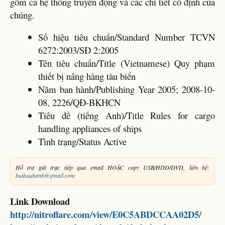
gồm cả hệ thống truyền động và các chi tiết cố định của
chúng.
Số hiệu tiêu chuẩn/Standard Number TCVN
6272:2003/SĐ 2:2005
Tên tiêu chuẩn/Title (Vietnamese) Quy phạm
thiết bị nâng hàng tàu biển
Năm ban hành/Publishing Year 2005; 2008-10-
08, 2226/QĐ-BKHCN
Tiêu đề (tiếng Anh)/Title Rules for cargo
handling appliances of ships
Tình trạng/Status Active
Hỗ trợ gửi trực tiếp qua email HOẶC copy USB/HDD/DVD, liên hệ:
buihuuhanh@gmail.com
Link Download
http://nitroflare.com/view/E0C5ABDCCAA02D5/