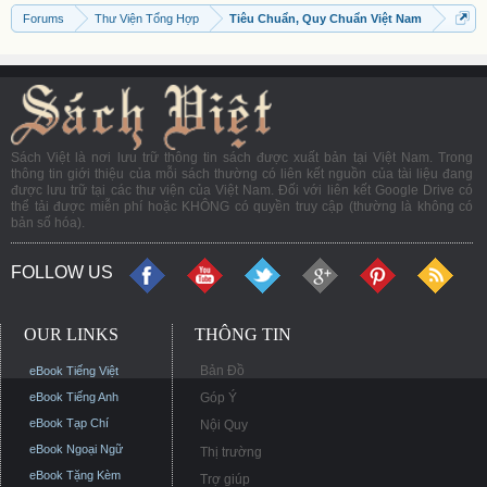
Forums
Thư Viện Tổng Hợp
Tiêu Chuẩn, Quy Chuẩn Việt Nam
Sách Việt là nơi lưu trữ thông tin sách được xuất bản tại Việt Nam. Trong
thông tin giới thiệu của mỗi sách thường có liên kết nguồn của tài liệu đang
được lưu trữ tại các thư viện của Việt Nam. Đối với liên kết Google Drive có
thể tải được miễn phí hoặc KHÔNG có quyền truy cập (thường là không có
bản số hóa).
FOLLOW US
OUR LINKS
THÔNG TIN
Bản Đồ
eBook Tiếng Việt
eBook Tiếng Anh
Góp Ý
eBook Tạp Chí
Nội Quy
eBook Ngoại Ngữ
Thị trường
eBook Tặng Kèm
Trợ giúp