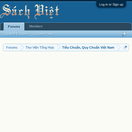
Log in or Sign up
Members
Forums
Search Forums
Recent Posts
Forums
Thư Viện Tổng Hợp
Tiêu Chuẩn, Quy Chuẩn Việt Nam