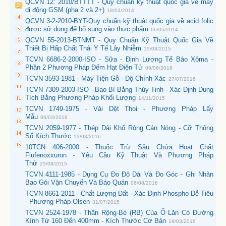
QCVN 12: 2010/BTTTT - Quy chuẩn kỹ thuật quốc gia về máy
di động GSM (pha 2 và 2+)
18/03/2014
QCVN 3-2-2010-BYT-Quy chuẩn kỹ thuật quốc gia về acid folic
được sử dụng để bổ sung vào thực phẩm
06/05/2014
QCVN 55-2013-BTNMT - Quy Chuẩn Kỹ Thuật Quốc Gia Về
Thiết Bị Hấp Chất Thải Y Tế Lây Nhiễm
15/08/2015
TCVN 6686-2-2000-ISO - Sữa - Định Lượng Tế Bào Xôma -
Phần 2 Phương Pháp Đếm Hạt Điện Tử
09/06/2016
TCVN 3593-1981 - Máy Tiện Gỗ - Độ Chính Xác
27/07/2016
TCVN 7309-2003-ISO - Bao Bì Bằng Thủy Tinh - Xác Định Dung
Tích Bằng Phương Pháp Khối Lượng
14/11/2015
TCVN 1749-1975 - Vải Dệt Thoi - Phương Pháp Lấy
Mẫu
06/03/2016
TCVN 2059-1977 - Thép Dải Khổ Rộng Cán Nóng - Cỡ Thông
Số Kích Thước
13/03/2016
10TCN 406-2000 - Thuốc Trừ Sâu Chứa Hoạt Chất
Flufenoxxuron - Yêu Cầu Kỹ Thuật Và Phương Pháp
Thử
25/08/2015
TCVN 4111-1985 - Dụng Cụ Đo Độ Dài Và Đo Góc - Ghi Nhãn
Bao Gói Vận Chuyển Và Bảo Quản
06/08/2016
TCVN 8661-2011 - Chất Lượng Đất - Xác Định Phospho Dễ Tiêu
- Phương Pháp Olsen
31/07/2015
TCVN 2524-1978 - Thân Rộng-Bé (RB) Của Ổ Lăn Có Đường
Kính Từ 160 Đến 400mm - Kích Thước Cơ Bản
19/03/2016