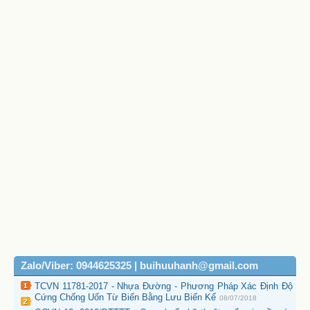
Zalo/Viber: 0944625325 | buihuuhanh@gmail.com
TCVN 11781-2017 - Nhựa Đường - Phương Pháp Xác Định Độ
Cứng Chống Uốn Từ Biến Bằng Lưu Biến Kế
08/07/2018