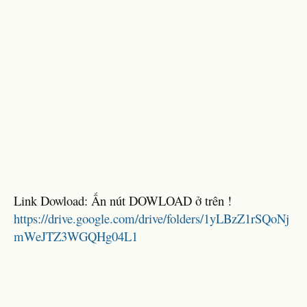
Link Dowload: Ấn nút DOWLOAD ở trên !
https://drive.google.com/drive/folders/1yLBzZ1rSQoNj
mWeJTZ3WGQHg04L1