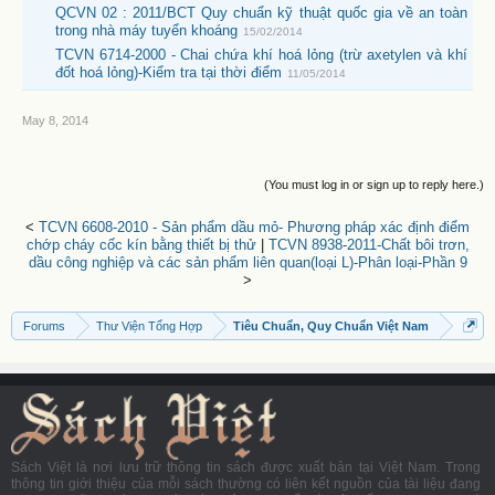
QCVN 02 : 2011/BCT Quy chuẩn kỹ thuật quốc gia về an toàn
trong nhà máy tuyển khoáng
15/02/2014
TCVN 6714-2000 - Chai chứa khí hoá lỏng (trừ axetylen và khí
đốt hoá lỏng)-Kiểm tra tại thời điểm
11/05/2014
May 8, 2014
(You must log in or sign up to reply here.)
<
TCVN 6608-2010 - Sản phẩm dầu mỏ- Phương pháp xác định điểm
chớp cháy cốc kín bằng thiết bị thử
|
TCVN 8938-2011-Chất bôi trơn,
dầu công nghiệp và các sản phẩm liên quan(loại L)-Phân loại-Phần 9
>
Forums
Thư Viện Tổng Hợp
Tiêu Chuẩn, Quy Chuẩn Việt Nam
Sách Việt là nơi lưu trữ thông tin sách được xuất bản tại Việt Nam. Trong
thông tin giới thiệu của mỗi sách thường có liên kết nguồn của tài liệu đang