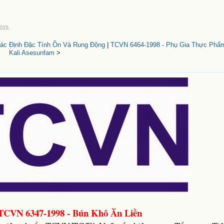
2015
.
ác Định Đặc Tính Ồn Và Rung Động
|
TCVN 6464-1998 - Phụ Gia Thực Phẩ
Kali Asesunfam
>
TCVN 6347-1998 - Bún Khô Ăn Liền