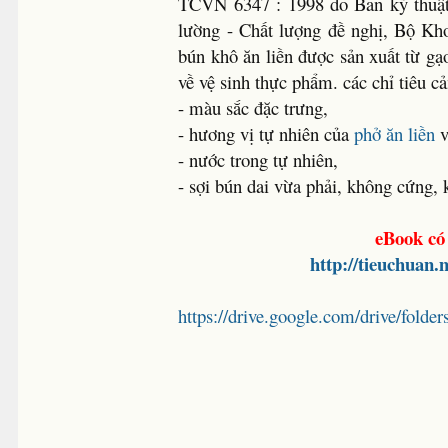
TCVN 6347 : 1998 do Ban kỹ thuật
lường - Chất lượng đề nghị, Bộ Kh
bún khô ăn liền được sản xuất từ gạ
về vệ sinh thực phẩm. các chỉ tiêu c
- màu sắc đặc trưng,
- hương vị tự nhiên của
phở ăn liền
v
- nước trong tự nhiên,
- sợi bún dai vừa phải, không cứng, 
eBook có
http://tieuchuan
https://drive.google.com/drive/