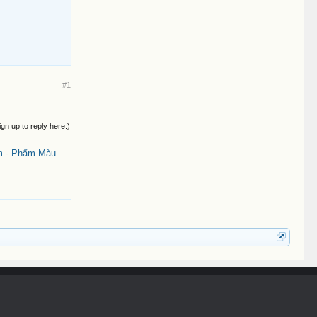
#1
ign up to reply here.)
m - Phẩm Màu