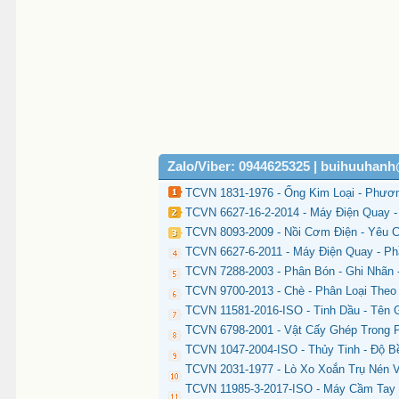
Zalo/Viber: 0944625325 | buihuuhan
TCVN 1831-1976 - Ống Kim Loại - Phươ
TCVN 6627-16-2-2014 - Máy Điện Quay -
TCVN 8093-2009 - Nồi Cơm Điện - Yêu
TCVN 6627-6-2011 - Máy Điện Quay - P
TCVN 7288-2003 - Phân Bón - Ghi Nhãn 
TCVN 9700-2013 - Chè - Phân Loại The
TCVN 11581-2016-ISO - Tinh Dầu - Tên 
TCVN 6798-2001 - Vật Cấy Ghép Trong P
TCVN 1047-2004-ISO - Thủy Tinh - Độ 
TCVN 2031-1977 - Lò Xo Xoắn Trụ Nén V
TCVN 11985-3-2017-ISO - Máy Cầm Tay 