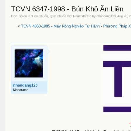
TCVN 6347-1998 - Bún Khô Ăn Liền
Discussion in '
Tiêu Chuẩn, Quy Chuẩn Việt Nam
' started by
nhandang123
,
Aug 26, 
<
TCVN 4060-1985 - Máy Nông Nghiệp Tự Hành - Phương Pháp X
nhandang123
Moderator