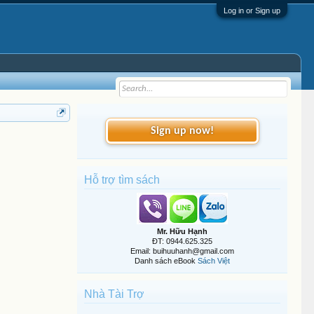
Log in or Sign up
Sign up now!
Hỗ trợ tìm sách
Mr. Hữu Hạnh
ĐT: 0944.625.325
Email: buihuuhanh@gmail.com
Danh sách eBook
Sách Việt
Nhà Tài Trợ