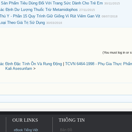
 Sản Phẩm Tiêu Dùng Đối Với Trang Sức Dành Cho Trẻ Em
30/11/2015
Xác Định Dư Lượng Thuốc Trừ Metamidophos
27/11/2015
Thú Y - Phần 15 Quy Trình Giữ Giống Vi Rút Viêm Gan Vịt
08/07/2018
Loại Theo Giá Trị Sử Dụng
30/03/2016
(You must log in or s
ác Định Đặc Tính Ồn Và Rung Động
|
TCVN 6464-1998 - Phụ Gia Thực Phẩ
Kali Asesunfam
>
OUR LINKS
THÔNG TIN
Bản Đồ
eBook Tiếng Việt