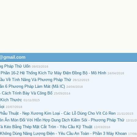
h@gmail.com
ng Pháp Thử Uốn
09/03/2016
 Phần 16-2 Hệ Thống Kích Từ Máy Điện Đồng Bộ - Mô Hình
24/04/2016
 Cầu Về Tính Năng Và Phương Pháp Thử
26/12/2015
hần 6 Phương Pháp Làm Mát (Mã IC)
24/04/2016
- Cách Trình Bày Và Công Bố
25/05/2014
o Kích Thước
01/11/2015
Gọi
22/07/2018
hẫu Thuật - Nẹp Xương Kim Loại - Các Lỗ Dùng Cho Vít Có Ren
21/11/2015
Bền Ăn Mòn Đối Với Hỗn Hợp Dung Dịch Kiềm Sôi - Phương Pháp Thử
12/11/
à Kéo Bằng Thép Mặt Cắt Tròn - Yêu Cầu Kỹ Thuật
12/03/2016
Không Dùng Năng Lượng Điện - Yêu Cầu An Toàn - Phần 3 Máy Khoan
17/08