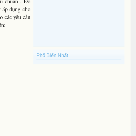
u chuẩn - Đo
y áp dụng cho
ảo các yêu cầu
ền:
Phổ Biến Nhất