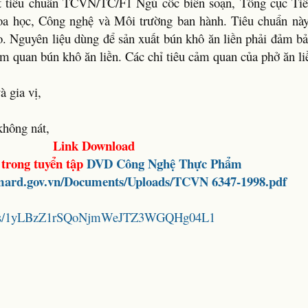
 tiêu chuẩn TCVN/TC/F1 Ngũ cốc biên soạn, Tổng cục Tiê
oa học, Công nghệ và Môi trường ban hành. Tiêu chuẩn nà
o. Nguyên liệu dùng để sản xuất bún khô ăn liền phải đảm b
ảm quan bún khô ăn liền. Các chỉ tiêu cảm quan của phở ăn li
à gia vị,
không nát,
Link Download
 trong tuyển tập
DVD Công Nghệ Thực Phẩm
.mard.gov.vn/Documents/Uploads/TCVN 6347-1998.pdf
folders/1yLBzZ1rSQoNjmWeJTZ3WGQHg04L1