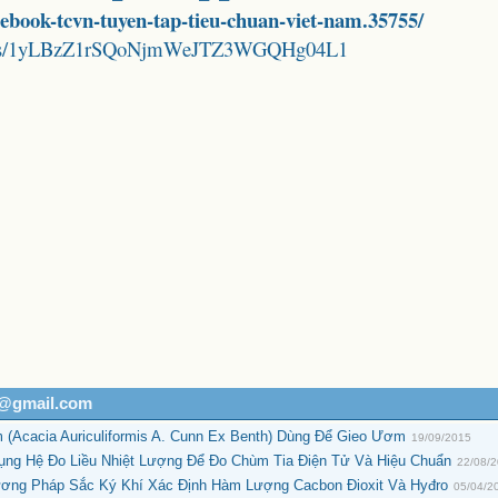
d-ebook-tcvn-tuyen-tap-tieu-chuan-viet-nam.35755/
folders/1yLBzZ1rSQoNjmWeJTZ3WGQHg04L1
h@gmail.com
 (Acacia Auriculiformis A. Cunn Ex Benth) Dùng Để Gieo Ươm
19/09/2015
ng Hệ Đo Liều Nhiệt Lượng Để Đo Chùm Tia Điện Tử Và Hiệu Chuẩn
22/08/
hương Pháp Sắc Ký Khí Xác Định Hàm Lượng Cacbon Đioxit Và Hyđro
05/04/2