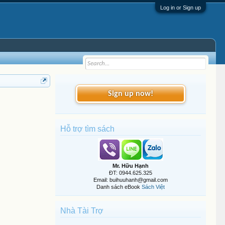
Log in or Sign up
Sign up now!
Hỗ trợ tìm sách
Mr. Hữu Hạnh
ĐT: 0944.625.325
Email: buihuuhanh@gmail.com
Danh sách eBook
Sách Việt
Nhà Tài Trợ