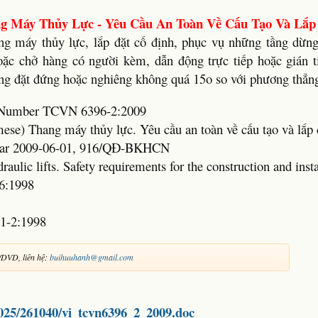
ng Máy Thủy Lực - Yêu Cầu An Toàn Về Cấu Tạo Và Lắp
ng máy thủy lực, lắp đặt cố định, phục vụ những tầng dừng
oặc chở hàng có người kèm, dẫn động trực tiếp hoặc gián t
ớng đặt đứng hoặc nghiêng không quá 15o so với phương thẳn
rd Number TCVN 6396-2:2009
mese) Thang máy thủy lực. Yêu cầu an toàn về cấu tạo và lắp 
Year 2009-06-01, 916/QĐ-BKHCN
aulic lifts. Safety requirements for the construction and insta
6:1998
1-2:1998
/DVD, liên hệ:
buihuuhanh@gmail.com
8025/261040/vi_tcvn6396_2_2009.doc