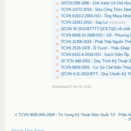
10TCN 258-1996 - Chè Xanh Và Chè Hươ
TCVN 11672-2016 - Sữa Công Thức Dành 
TCVN 6150-2-2003-ISO - Ống Nhựa Nhiệ
TCVN 10341-2015 - Súp Lơ
03/05/2016
QCVN 35:2011/BTTTT-QCKTQG về chất lượ
TCVN 8048-15-2009-ISO - Gỗ - Phương 
TCVN 11306-2016 - Phát Thải Nguồn Tĩnh
TCVN 2518-1978 - Ổ Trượt - Thân Ghép
TCVN 6415-4-2016-ISO - Gạch Gốm Ốp, 
10 TCN 448-2001 - Quy Trình Kỹ Thuật 
TCVN 6829-2001 - Cơ Sở Chế Biến Thủy
QCVN 4-11-2010-BYT - Quy Chuẩn Kỹ Th
nhandang123
,
Apr 29, 2016
<
TCVN 8095-845-2009 - Từ Vựng Kỹ Thuật Điện Quốc Tế - Phần 8
- 
Share This Page