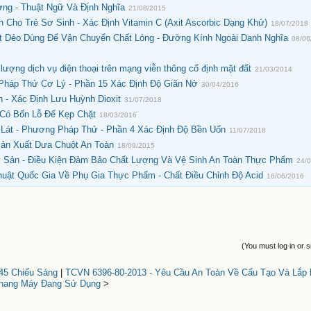
ng - Thuật Ngữ Và Định Nghĩa
21/08/2015
Cho Trẻ Sơ Sinh - Xác Định Vitamin C (Axit Ascorbic Dạng Khử)
18/07/2018
t Dẻo Dùng Để Vận Chuyển Chất Lỏng - Đường Kính Ngoài Danh Nghĩa
08/06
ng dịch vụ điện thoại trên mạng viễn thông cố định mặt đất
21/03/2014
Pháp Thử Cơ Lý - Phần 15 Xác Định Độ Giãn Nở
30/04/2016
 - Xác Định Lưu Huỳnh Dioxit
31/07/2018
 Có Bốn Lỗ Để Kẹp Chặt
18/03/2016
Lát - Phương Pháp Thử - Phần 4 Xác Định Độ Bền Uốn
11/07/2018
Sản Xuất Dưa Chuột An Toàn
18/09/2015
 Sản - Điều Kiện Đảm Bảo Chất Lượng Và Vệ Sinh An Toàn Thực Phẩm
24/
uật Quốc Gia Về Phụ Gia Thực Phẩm - Chất Điều Chỉnh Độ Acid
16/06/2016
(You must log in or s
45 Chiếu Sáng
|
TCVN 6396-80-2013 - Yêu Cầu An Toàn Về Cấu Tạo Và Lắp
Thang Máy Đang Sử Dụng
>