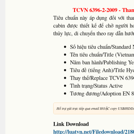
TCVN 6396-2-2009 - Tha
Tiêu chuẩn này áp dụng đối với tha
cabin được thiết kế để chở người h
thủy lực, di chuyển theo ray dẫn hư
Số hiệu tiêu chuẩn/Standa
Tên tiêu chuẩn/Title (Vietna
Năm ban hành/Publishing 
Tiêu đề (tiếng Anh)/Title Hydr
Thay thế/Replace TCVN 639
Tình trạng/Status Active
Tương đương/Adoption EN 8
Hỗ trợ gửi trực tiếp qua email HOẶC copy USB/HDD
Link Download
http://luatvn.net/Filedownload/21