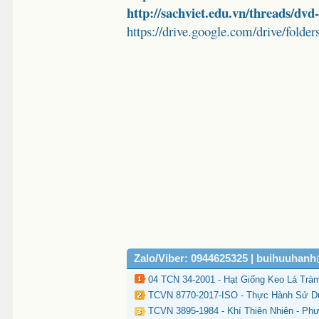
http://sachviet.edu.vn/threads/dv
https://drive.google.com/drive/
Zalo/Viber: 0944625325 | buihuuhan
04 TCN 34-2001 - Hạt Giống Keo Lá Tràm
TCVN 8770-2017-ISO - Thực Hành Sử Dụ
TCVN 3895-1984 - Khí Thiên Nhiên - P