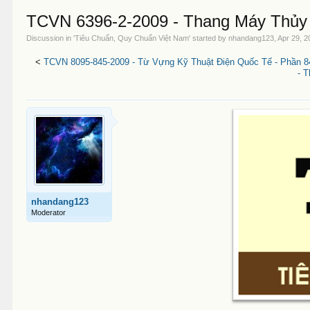
TCVN 6396-2-2009 - Thang Máy Thủy 
Discussion in '
Tiêu Chuẩn, Quy Chuẩn Việt Nam
' started by
nhandang123
,
Apr 29, 2
<
TCVN 8095-845-2009 - Từ Vựng Kỹ Thuật Điện Quốc Tế - Phần 8
- 
nhandang123
Moderator