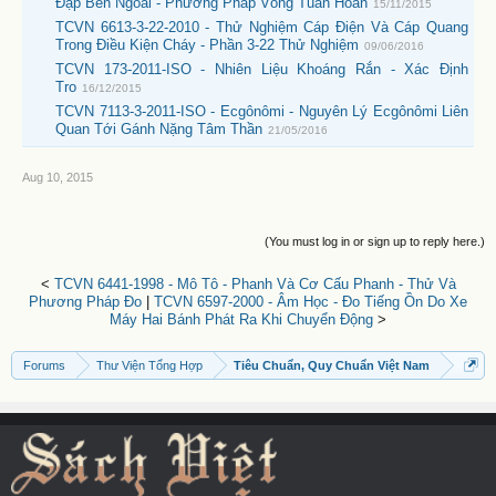
Đập Bên Ngoài - Phương Pháp Vòng Tuần Hoàn
15/11/2015
TCVN 6613-3-22-2010 - Thử Nghiệm Cáp Điện Và Cáp Quang
Trong Điều Kiện Cháy - Phần 3-22 Thử Nghiệm
09/06/2016
TCVN 173-2011-ISO - Nhiên Liệu Khoáng Rắn - Xác Định
Tro
16/12/2015
TCVN 7113-3-2011-ISO - Ecgônômi - Nguyên Lý Ecgônômi Liên
Quan Tới Gánh Nặng Tâm Thần
21/05/2016
Aug 10, 2015
(You must log in or sign up to reply here.)
<
TCVN 6441-1998 - Mô Tô - Phanh Và Cơ Cấu Phanh - Thử Và
Phương Pháp Đo
|
TCVN 6597-2000 - Âm Học - Đo Tiếng Ồn Do Xe
Máy Hai Bánh Phát Ra Khi Chuyển Động
>
Forums
Thư Viện Tổng Hợp
Tiêu Chuẩn, Quy Chuẩn Việt Nam