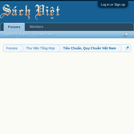
Log in or Sign up
Members
Forums
Search Forums
Recent Posts
Forums
Thư Viện Tổng Hợp
Tiêu Chuẩn, Quy Chuẩn Việt Nam