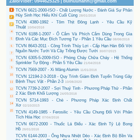
Zalo/Viber: 0944625325 | buihuuhanh@gmail.com
TCVN 6621-2000-ISO - Chất Lượng Nước - Đánh Giá Sự Phân
Hủy Sinh Học Hiếu Khí Cuối Cùng
28/01/2016
TCVN 4380-1992 - Tôm Thịt Đông Lạnh - Yêu Cầu Kỹ
Thuật
10/04/2016
TCVN 6188-1-2007 - Ổ Cắm Và Phích Cắm Dùng Trong Gia
Đình Và Các Mục Đích Tương Tự - Phần 1 Yêu Cầu
08/06/2016
TCVN 8643-2011 - Công Trình Thủy Lợi - Cấp Hạn Hán Đối Với
Nguồn Nước Tưới Và Cây Trồng Được Tưới
30/07/2015
TCVN 6305-5-2009-ISO - Phòng Cháy Chữa Cháy - Hệ Thống
Sprinkler Tự Động - Phần 5 Yêu Cầu
21/04/2016
TCVN 7569-2007 - Xi Măng Alumin
11/01/2016
TCVN 12194-2-3-2018 - Quy Trình Giám Định Tuyến Trùng Gây
Bệnh Thực Vật - Phần 2-3
10/08/2020
TCVN 7739-2-2007 - Sợi Thuỷ Tinh - Phương Pháp Thử - Phần
2 Xác Định Khối Lượng
24/05/2016
TCVN 5714-1993 - Chè - Phương Pháp Xác Định Chất
Xơ
02/10/2015
TCVN 4149-1985 - Ferosilic - Yêu Cầu Chung Đối Với Phân
Tích Hóa Học
07/04/2016
TCVN 6672-2000 - Thuốc Lá Điếu - Xác Định Tỷ Lệ Bong
Hồ
26/01/2016
TCVN 6144-2003 - Ống Nhựa Nhiệt Dẻo - Xác Định Bộ Bền Va