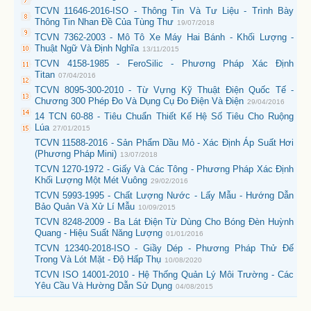
TCVN 11646-2016-ISO - Thông Tin Và Tư Liệu - Trình Bày
Thông Tin Nhan Đề Của Tùng Thư
19/07/2018
TCVN 7362-2003 - Mô Tô Xe Máy Hai Bánh - Khối Lượng -
Thuật Ngữ Và Định Nghĩa
13/11/2015
TCVN 4158-1985 - FeroSilic - Phương Pháp Xác Định
Titan
07/04/2016
TCVN 8095-300-2010 - Từ Vựng Kỹ Thuật Điện Quốc Tế -
Chương 300 Phép Đo Và Dụng Cụ Đo Điện Và Điện
29/04/2016
14 TCN 60-88 - Tiêu Chuẩn Thiết Kế Hệ Số Tiêu Cho Ruộng
Lúa
27/01/2015
TCVN 11588-2016 - Sản Phẩm Dầu Mỏ - Xác Định Áp Suất Hơi
(Phương Pháp Mini)
13/07/2018
TCVN 1270-1972 - Giấy Và Các Tông - Phương Pháp Xác Định
Khối Lượng Một Mét Vuông
29/02/2016
TCVN 5993-1995 - Chất Lượng Nước - Lấy Mẫu - Hướng Dẫn
Bảo Quản Và Xử Lí Mẫu
10/09/2015
TCVN 8248-2009 - Ba Lát Điện Từ Dùng Cho Bóng Đèn Huỳnh
Quang - Hiệu Suất Năng Lượng
01/01/2016
TCVN 12340-2018-ISO - Giầy Dép - Phương Pháp Thử Đế
Trong Và Lót Mặt - Độ Hấp Thụ
10/08/2020
TCVN ISO 14001-2010 - Hệ Thống Quản Lý Môi Trường - Các
Yêu Cầu Và Hường Dẫn Sử Dụng
04/08/2015