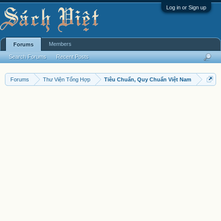
Log in or Sign up
Members
Forums
Search Forums
Recent Posts
Forums
Thư Viện Tổng Hợp
Tiêu Chuẩn, Quy Chuẩn Việt Nam