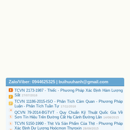
Zalo/Viber: 0944625325 | buihuuhanh@gmail.com
TCVN 2173-1987 - Thiếc - Phương Pháp Xác Định Hàm Lượng
Sắt
27/07/2016
TCVN 11186-2015-ISO - Phân Tích Cảm Quan - Phương Pháp
Luận - Phân Tích Tuần Tự
17/11/2016
QCVN 79-2014-BGTVT - Quy Chuẩn Kỹ Thuật Quốc Gia Về
Sơn Tín Hiệu Trên Đường Cất Hạ Cánh Đường Lăn
14/08/2015
TCVN 5150-1990 - Thịt Và Sản Phẩm Của Thịt - Phương Pháp
Xác Định Dư Lượng Hoócmon Thyroxin
28/09/2015