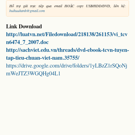
Hỗ trợ gửi trực tiếp qua email HOẶC copy USB/HDD/DVD, liên hệ:
buihuuhanh@gmail.com
Link Download
http://luatvn.net/Filedownload/218138/261153/vi_tcv
n6474_7_2007.doc
http://sachviet.edu.vn/threads/dvd-ebook-tcvn-tuyen-
tap-tieu-chuan-viet-nam.35755/
https://drive.google.com/drive/folders/1yLBzZ1rSQoNj
mWeJTZ3WGQHg04L1