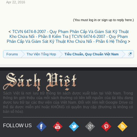
Apr 22, 2016
(You must log in or sign up to reply here.)
<
TCVN 6474-8-2007 - Quy Phạm Phân Cấp Và Giám Sát Kỹ Thuật
Kho Chứa Nổi - Phần 8 Kiểm Tra
|
TCVN 6474-6-2007 - Quy Phạm
Phân Cấp Và Giám Sát Kỹ Thuật Kho Chứa Nổi - Phần 6 Hệ Thống
>
Forums
Thư Viện Tổng Hợp
Tiêu Chuẩn, Quy Chuẩn Việt Nam
Sách Việt là nơi lưu trữ thông tin sách được xuất bản tại Việt Nam. Trong
thông tin giới thiệu của mỗi sách thường có liên kết nguồn của tài liệu đang
được lưu trữ tại các thư viện của Việt Nam. Đối với liên kết Google Drive có
thể tải được miễn phí hoặc KHÔNG có quyền truy cập (thường là không có
bản số hóa).
FOLLOW US