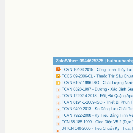
Zalo/Viber: 0944625325 | buihuuhan
TCVN 10403-2015 - Công Trình Thủy Lợi
TCCS 09-2006-CL - Thuốc Trừ Sâu Chứa
TCVN 6197-1996-ISO - Chất Lượng Nước
TCVN 6328-1997 - Đường - Xác Định Sun
TCVN 12202-4-2018 - Đất, Đá Quặng Apat
TCVN 8194-1-2009-ISO - Thiết Bị Phun
TCVN 9499-2013 - Đo Dòng Lưu Chất Tr
TCVN 7922-2008 - Ký Hiệu Bằng Hình V
TCN 68-185-1999 - Giao Diện V5.2 (Dựa T
04TCN 140-2006 - Tiêu Chuẩn Kỹ Thuật 