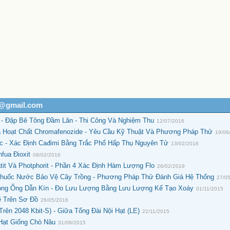
h@gmail.com
 - Đập Bê Tông Đầm Lăn - Thi Công Và Nghiệm Thu
12/07/2016
 Hoạt Chất Chromafenozide - Yêu Cầu Kỹ Thuật Và Phương Pháp Thử
19/06
 - Xác Định Cađimi Bằng Trắc Phổ Hấp Thụ Nguyên Tử
13/02/2016
fua Đioxit
08/02/2016
it Và Photphorit - Phần 4 Xác Định Hàm Lượng Flo
26/02/2019
 Thuốc Nước Bảo Vệ Cây Trồng - Phương Pháp Thử Đánh Giá Hệ Thống
27/0
ong Ống Dẫn Kín - Đo Lưu Lượng Bằng Lưu Lượng Kế Tạo Xoáy
01/11/2015
ẽ Trên Sơ Đồ
26/05/2016
rên 2048 Kbit-S) - Giữa Tổng Đài Nội Hạt (LE)
22/11/2015
Hạt Giống Chò Nâu
31/08/2015