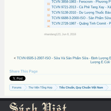
TCVN 3858-1983 - Ferocrom - Phương 
TCVN 9721-2013 - Cà Phê Tang Xay - X
TCVN 5138-2010 - Dư Lượng Thuốc Bảo
TCVN 6688-3-2000-ISO - Sản Phẩm Sữa
TCVN 2728-1987 - Quặng Tinh Cromit -
nhandang123
,
Jun 8, 2016
<
TCVN 6505-1-2007-ISO - Sữa Và Sản Phẩm Sữa - Định Lượng Esc
Lượng E.Coli 
Share This Page
Forums
Thư Viện Tổng Hợp
Tiêu Chuẩn, Quy Chuẩn Việt Nam