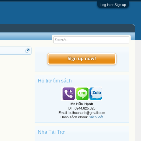
Log in or Sign up
Sign up now!
Hỗ trợ tìm sách
Mr. Hữu Hạnh
ĐT: 0944.625.325
Email: buihuuhanh@gmail.com
Danh sách eBook
Sách Việt
Nhà Tài Trợ