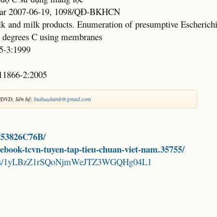
Year 2007-06-19, 1098/QĐ-BKHCN
lk and milk products. Enumeration of presumptive Escherichia
4 degrees C using membranes
5-3:1999
11866-2:2005
/DVD, liên hệ:
buihuuhanh@gmail.com
FC53826C76B/
d-ebook-tcvn-tuyen-tap-tieu-chuan-viet-nam.35755/
folders/1yLBzZ1rSQoNjmWeJTZ3WGQHg04L1