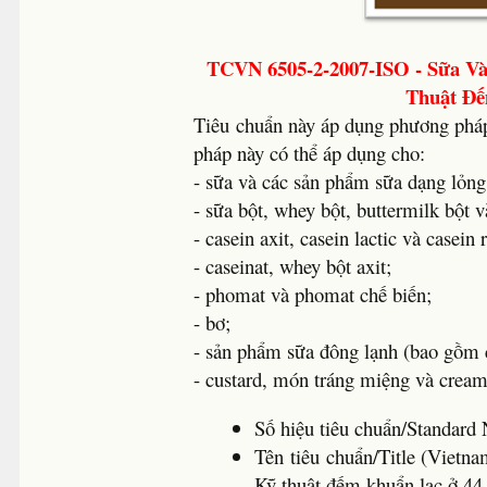
TCVN 6505-2-2007-ISO - Sữa Và 
Thuật Đế
Tiêu chuẩn này áp dụng phương pháp
pháp này có thể áp dụng cho:
- sữa và các sản phẩm sữa dạng lỏng
- sữa bột, whey bột, buttermilk bột v
- casein axit, casein lactic và casein 
- caseinat, whey bột axit;
- phomat và phomat chế biến;
- bơ;
- sản phẩm sữa đông lạnh (bao gồm 
- custard, món tráng miệng và cream
Số hiệu tiêu chuẩn/Standa
Tên tiêu chuẩn/Title (Vietna
Kỹ thuật đếm khuẩn lạc ở 44