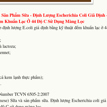
Sản Phẩm Sữa - Định Lượng Escherichia Coli Giả Định 
m Khuẩn Lạc Ở 44 Độ C Sử Dụng Màng Lọc
 định lượng E.coli giả định bằng kỹ thuật đếm khuẩn lạc ở 
;
à lactoza;
rennet;
cả kem lạnh thực phẩm);
.
rd Number TCVN 6505-2:2007
mese) Sữa và sản phẩm sữa. Định lượng Escherichia coli giả
 độ C sử dụng màng lọc