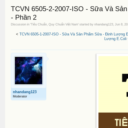
TCVN 6505-2-2007-ISO - Sữa Và Sản 
- Phần 2
Discussion in '
Tiêu Chuẩn, Quy Chuẩn Việt Nam
' started by
nhandang123
,
Jun 8, 2
<
TCVN 6505-1-2007-ISO - Sữa Và Sản Phẩm Sữa - Định Lượng Esc
Lượng E.Coli 
nhandang123
Moderator