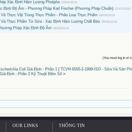
Pháp Xác Định Hàm Lượng Photpho
05/04/2016
ác Định Độ Ẩm - Phương Pháp Karl Fischer (Phương Pháp Chuẩn)
27/07/2015
 Vệ Thực Vật Trong Thực Phẩm - Phân Loại Thực Phẩm
06/06/2016
 Và Thực Phẩm Từ Sữa - Xác Định Hàm Lượng Chất Béo
09/06/2016
 Phương Pháp Xác Định Độ Ẩm
26/03/2016
(You must log in or s
herichia Coli Giả Định - Phần 1
|
TCVN 6505-2-1999-ISO - Sữa Và Sản Ph
Giả Định - Phần 2 Kỹ Thuật Đếm Số
>
OUR LINKS
THÔNG TIN