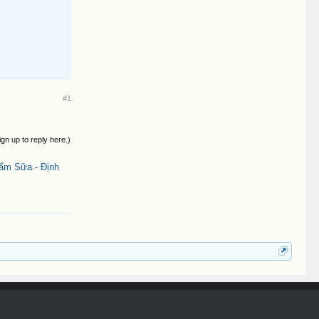
#1
ign up to reply here.)
ẩm Sữa - Định