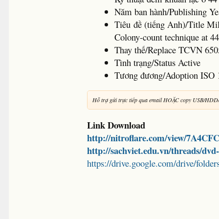
Năm ban hành/Publishing 
Tiêu đề (tiếng Anh)/Title Mi
Colony-count technique at 4
Thay thế/Replace TCVN 650
Tình trạng/Status Active
Tương đương/Adoption ISO 
Hỗ trợ gửi trực tiếp qua email HOẶC copy USB/HDD
Link Download
http://nitroflare.com/view/7A4C
http://sachviet.edu.vn/threads/dv
https://drive.google.com/drive/