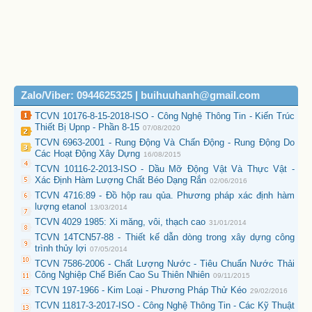
Zalo/Viber: 0944625325 | buihuuhanh@gmail.com
TCVN 10176-8-15-2018-ISO - Công Nghệ Thông Tin - Kiến Trúc
Thiết Bị Upnp - Phần 8-15
07/08/2020
TCVN 6963-2001 - Rung Động Và Chấn Động - Rung Động Do
Các Hoạt Động Xây Dựng
16/08/2015
TCVN 10116-2-2013-ISO - Dầu Mỡ Động Vật Và Thực Vật -
Xác Định Hàm Lượng Chất Béo Dạng Rắn
02/06/2016
TCVN 4716:89 - Đồ hộp rau qủa. Phương pháp xác định hàm
lượng etanol
13/03/2014
TCVN 4029 1985: Xi măng, vôi, thạch cao
31/01/2014
TCVN 14TCN57-88 - Thiết kế dẫn dòng trong xây dựng công
trình thủy lợi
07/05/2014
TCVN 7586-2006 - Chất Lượng Nước - Tiêu Chuẩn Nước Thải
Công Nghiệp Chế Biến Cao Su Thiên Nhiên
09/11/2015
TCVN 197-1966 - Kim Loại - Phương Pháp Thử Kéo
29/02/2016
TCVN 11817-3-2017-ISO - Công Nghệ Thông Tin - Các Kỹ Thuật