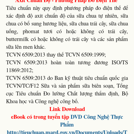
Tiêu chuẩn này quy định phương pháp đo điện thế để
xác định độ axit chuẩn độ của sữa chua tự nhiên, sữa
chua có bổ sung hương liệu, sữa chua trái cây, sữa chua
uống, phomat tươi có hoặc không có trái cây,
buttermilk có hoặc không có trái cây và các sản phẩm
sữa lên men khác.
TCVN 6509:2013 thay thế TCVN 6509:1999;
TCVN 6509:2013 hoàn toàn tương đương ISO/TS
11869:2012;
TCVN 6509:2013 do Ban kỹ thuật tiêu chuẩn quốc gia
TCVN/TC/F12 Sữa và sản phẩm sữa biên soạn, Tổng
cục Tiêu chuẩn Đo lường Chất lượng thẩm định, Bộ
Khoa học và Công nghệ công bố.
Link Download
eBook có trong tuyển tập
DVD
Công Nghệ Thực
Phẩm
http://tieuchuan.mard.gov.vn/Documents/Uploads/T