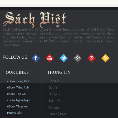
Sách Việt là nơi lưu trữ thông tin sách được xuất bản tại Việt Nam. Trong
thông tin giới thiệu của mỗi sách thường có liên kết nguồn của tài liệu đang
được lưu trữ tại các thư viện của Việt Nam. Đối với liên kết Google Drive có
thể tải được miễn phí hoặc KHÔNG có quyền truy cập (thường là không có
bản số hóa).
FOLLOW US
OUR LINKS
THÔNG TIN
Bản Đồ
eBook Tiếng Việt
eBook Tiếng Anh
Góp Ý
eBook Tạp Chí
Nội Quy
eBook Ngoại Ngữ
Thị trường
eBook Tặng Kèm
Trợ giúp
Hướng Dẫn
Liên hệ BQT