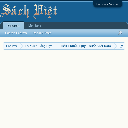
Log in or Sign up
Members
Forums
Search Forums
Recent Posts
Forums
Thư Viện Tổng Hợp
Tiêu Chuẩn, Quy Chuẩn Việt Nam