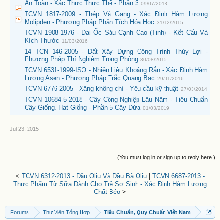
An Toàn - Xác Thực Thực Thể - Phần 3
09/07/2018
TCVN 1817-2009 - Thép Và Gang - Xác Định Hàm Lượng
Molipden - Phương Pháp Phân Tích Hóa Học
31/12/2015
TCVN 1908-1976 - Đai Ốc Sáu Cạnh Cao (Tinh) - Kết Cấu Và
Kích Thước
11/03/2016
14 TCN 146-2005 - Đất Xây Dựng Công Trình Thủy Lợi -
Phương Pháp Thí Nghiệm Trong Phòng
30/08/2015
TCVN 6531-1999-ISO - Nhiên Liệu Khoáng Rắn - Xác Định Hàm
Lượng Asen - Phương Pháp Trắc Quang Bạc
29/01/2016
TCVN 6776-2005 - Xăng không chì - Yêu cầu kỹ thuật
27/03/2014
TCVN 10684-5-2018 - Cây Công Nghiệp Lâu Năm - Tiêu Chuẩn
Cây Giống, Hạt Giống - Phần 5 Cây Dừa
01/03/2019
Jul 23, 2015
(You must log in or sign up to reply here.)
<
TCVN 6312-2013 - Dầu Oliu Và Dầu Bã Oliu
|
TCVN 6687-2013 -
Thực Phẩm Từ Sữa Dành Cho Trẻ Sơ Sinh - Xác Định Hàm Lượng
Chất Béo
>
Forums
Thư Viện Tổng Hợp
Tiêu Chuẩn, Quy Chuẩn Việt Nam