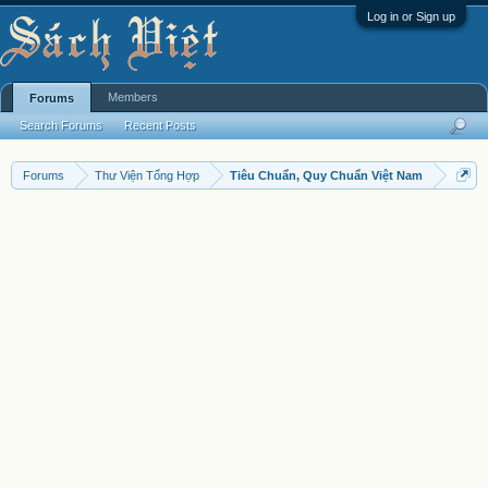
Log in or Sign up
Members
Forums
Search Forums
Recent Posts
Forums
Thư Viện Tổng Hợp
Tiêu Chuẩn, Quy Chuẩn Việt Nam