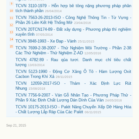
TCVN 3110-1979 - Hỗn hợp bê tông nặng phương pháp phân
tích thành phần
26/04/2014
TCVN 7563-26-2013-ISO - Công Nghệ Thông Tin - Từ Vựng -
Phần 26 Liên Kết Hệ Thống Mở
23/04/2016
TCVN 20TCN174-89 - Đất xây dựng - Phương pháp thí nghiệm
xuyên tĩnh
07/05/2014
TCVN 3848-1993 - Xe Đạp - Vành
25/11/2015
TCVN 7699-2-38-2007 - Thử Nghiệm Môi Trường - Phần 2-38
Các Thử Nghiệm - Thử Nghiệm Z-AD
12/05/2016
TCVN 4782:89 - Rau qủa tươi. Danh mục chỉ tiêu chất
lượng
13/03/2014
TCVN 5123-1990 - Động Cơ Xăng Ô Tô - Hàm Lượng Oxit
Cacbon Trong Khí Xả
28/11/2015
TCVN 12059-2017-ISO - Thảm - Xác Định Lực Rút
Nhung
15/08/2018
TCVN 7756-9-2007 - Ván Gỗ Nhân Tạo - Phương Pháp Thử -
Phần 9 Xác Định Chất Lượng Dán Dính Của Ván
24/05/2016
TCVN 10175-2013-ISO - Palét Nâng Chuyển Xếp Dỡ Hàng Hóa
- Chất Lượng Lắp Ráp Của Các Palét
06/11/2015
Sep 21, 2015