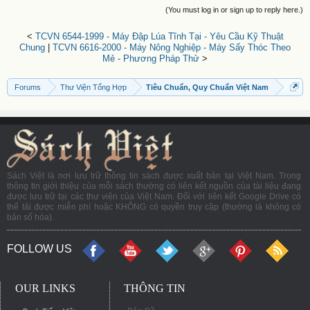
(You must log in or sign up to reply here.)
<
TCVN 6544-1999 - Máy Đập Lúa Tĩnh Tại - Yêu Cầu Kỹ Thuật
Chung
|
TCVN 6616-2000 - Máy Nông Nghiệp - Máy Sấy Thóc Theo
Mẻ - Phương Pháp Thử
>
Forums
Thư Viện Tổng Hợp
Tiêu Chuẩn, Quy Chuẩn Việt Nam
Sách Việt là nơi lưu trữ thông tin sách được xuất bản tại Việt Nam. Trong
thông tin giới thiệu của mỗi sách thường có liên kết nguồn của tài liệu đang
được lưu trữ tại các thư viện của Việt Nam. Đối với liên kết Google Drive có
thể tải được miễn phí hoặc KHÔNG có quyền truy cập (thường là không có
bản số hóa).
FOLLOW US
OUR LINKS
THÔNG TIN