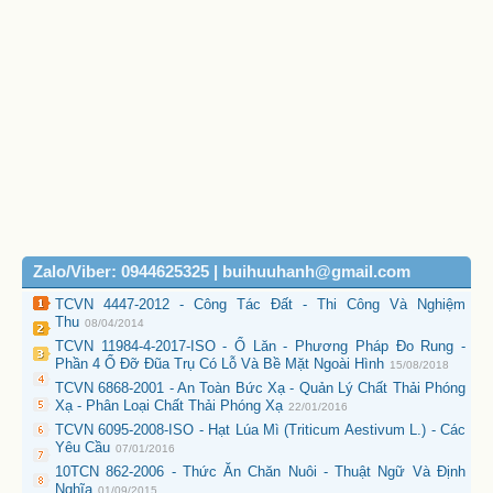
Zalo/Viber: 0944625325 | buihuuhanh@gmail.com
TCVN 4447-2012 - Công Tác Đất - Thi Công Và Nghiệm
Thu
08/04/2014
TCVN 11984-4-2017-ISO - Ổ Lăn - Phương Pháp Đo Rung -
Phần 4 Ổ Đỡ Đũa Trụ Có Lỗ Và Bề Mặt Ngoài Hình
15/08/2018
TCVN 6868-2001 - An Toàn Bức Xạ - Quản Lý Chất Thải Phóng
Xạ - Phân Loại Chất Thải Phóng Xạ
22/01/2016
TCVN 6095-2008-ISO - Hạt Lúa Mì (Triticum Aestivum L.) - Các
Yêu Cầu
07/01/2016
10TCN 862-2006 - Thức Ăn Chăn Nuôi - Thuật Ngữ Và Định
Nghĩa
01/09/2015