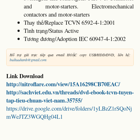
and motor-starters. Electromechanical
contactors and motor-starters
Thay thế/Replace TCVN 6592-4-1:2001
Tình trạng/Status Active
Tương đương/Adoption IEC 60947-4-1:2002
Hỗ trợ gửi trực tiếp qua email HOẶC copy USB/HDD/DVD, liên hệ:
buihuuhanh@gmail.com
Link Download
http://nitroflare.com/view/15A16298CB70EAC/
http://sachviet.edu.vn/threads/dvd-ebook-tcvn-tuyen-
tap-tieu-chuan-viet-nam.35755/
https://drive.google.com/drive/folders/1yLBzZ1rSQoNj
mWeJTZ3WGQHg04L1