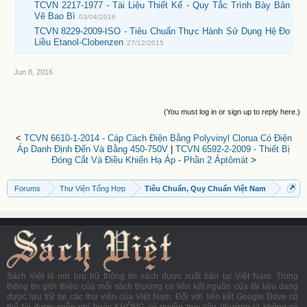
TCVN 2217-1977 - Tài Liệu Thiết Kế - Quy Tắc Trình Bày Bản
Vẽ Bao Bì
03/04/2016
TCVN 8229-2009-ISO - Tiêu Chuẩn Thực Hành Sử Dụng Hệ Đo
Liều Etanol-Clobenzen
27/12/2015
Jun 8, 2016
(You must log in or sign up to reply here.)
<
TCVN 6610-1-2014 - Cáp Cách Điện Bằng Polyvinyl Clorua Có Điện
Áp Danh Định Đến Và Bằng 450-750V
|
TCVN 6592-2-2009 - Thiết Bị
Đóng Cắt Và Điều Khiển Hạ Áp - Phần 2 Áptômát
>
Forums
Thư Viện Tổng Hợp
Tiêu Chuẩn, Quy Chuẩn Việt Nam
Sách Việt là nơi lưu trữ thông tin sách được xuất bản tại Việt Nam. Trong
thông tin giới thiệu của mỗi sách thường có liên kết nguồn của tài liệu đang
được lưu trữ tại các thư viện của Việt Nam. Đối với liên kết Google Drive có
thể tải được miễn phí hoặc KHÔNG có quyền truy cập (thường là không có