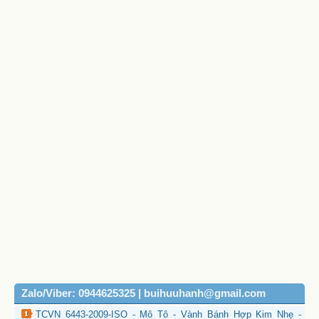
Zalo/Viber: 0944625325 | buihuuhanh@gmail.com
TCVN 6443-2009-ISO - Mô Tô - Vành Bánh Hợp Kim Nhẹ -