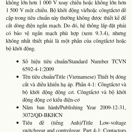
không lớn hơn 1 000 V xoay chiều hoặc không lớn hơn
1 500 V một chiều. Bộ khởi động và/hoặc côngtắctơ đề
cập trong tiêu chuẩn này thường không được thiết kế để
cắt dòng điện ngắn mạch. Do đó, hệ thống lắp đặt phải
có bảo vệ ngắn mạch phù hợp (xem 9.3.4), nhưng
không nhất thiết phải là một phần của côngtắctơ hoặc
bộ khởi động.
Số hiệu tiêu chuẩn/Standard Number TCVN
6592-4-1:2009
Tên tiêu chuẩn/Title (Vietnamese) Thiết bị đóng
cắt và điều khiển hạ áp. Phần 4-1: Côngtắctơ và
bộ khởi động động cơ. Côngtắctơ và bộ khởi
động động cơ kiểu điện-cơ
Năm ban hành/Publishing Year 2009-12-31,
3072/QĐ-BKHCN
Tiêu đề (tiếng Anh)/Title Low-voltage
switchgear and controlgear. Part 4-1: Contactors