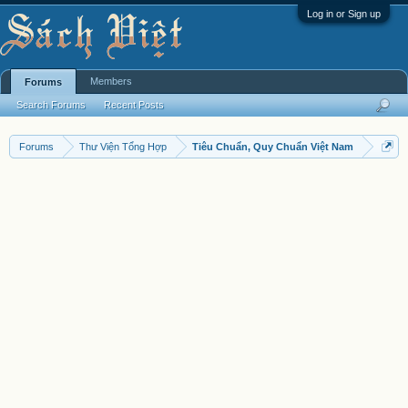
Log in or Sign up
Members
Forums
Search Forums
Recent Posts
Forums
Thư Viện Tổng Hợp
Tiêu Chuẩn, Quy Chuẩn Việt Nam