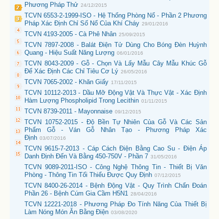
Phương Pháp Thử
24/12/2015
TCVN 6553-2-1999-ISO - Hệ Thống Phòng Nổ - Phần 2 Phương
Pháp Xác Định Chỉ Số Nổ Của Khí Cháy
29/01/2016
TCVN 4193-2005 - Cà Phê Nhân
25/09/2015
TCVN 7897-2008 - Balát Điện Tử Dùng Cho Bóng Đèn Huỳnh
Quang - Hiệu Suất Năng Lượng
06/01/2016
TCVN 8043-2009 - Gỗ - Chọn Và Lấy Mẫu Cây Mẫu Khúc Gỗ
Để Xác Định Các Chỉ Tiêu Cơ Lý
26/05/2016
TCVN 7065-2002 - Khăn Giấy
17/11/2015
TCVN 10112-2013 - Dầu Mỡ Động Vật Và Thực Vật - Xác Định
Hàm Lượng Phospholipid Trong Lecithin
01/11/2015
TCVN 8739-2011 - Mayonnaise
09/12/2015
TCVN 10752-2015 - Độ Bền Tự Nhiên Của Gỗ Và Các Sản
Phẩm Gỗ - Ván Gỗ Nhân Tạo - Phương Pháp Xác
Định
03/07/2016
TCVN 9615-7-2013 - Cáp Cách Điện Bằng Cao Su - Điện Áp
Danh Định Đến Và Bằng 450-750V - Phần 7
31/05/2016
TCVN 9089-2011-ISO - Công Nghệ Thông Tin - Thiết Bị Văn
Phòng - Thông Tin Tối Thiểu Được Quy Định
07/12/2015
TCVN 8400-26-2014 - Bệnh Động Vật - Quy Trình Chẩn Đoán
Phần 26 - Bệnh Cúm Gia Cầm H5N1
28/04/2016
TCVN 12221-2018 - Phương Pháp Đo Tính Năng Của Thiết Bị
Làm Nóng Món Ăn Bằng Điện
03/08/2020