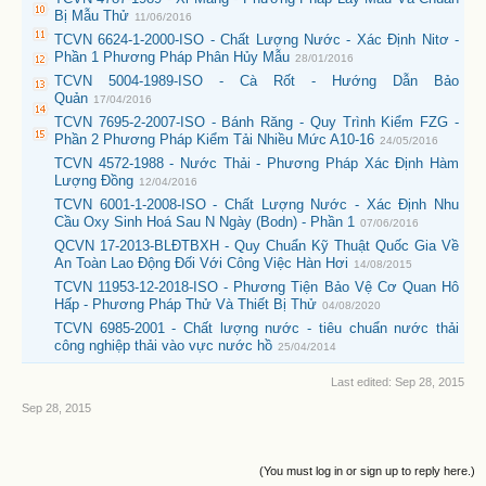
Bị Mẫu Thử
11/06/2016
TCVN 6624-1-2000-ISO - Chất Lượng Nước - Xác Định Nitơ -
Phần 1 Phương Pháp Phân Hủy Mẫu
28/01/2016
TCVN 5004-1989-ISO - Cà Rốt - Hướng Dẫn Bảo
Quản
17/04/2016
TCVN 7695-2-2007-ISO - Bánh Răng - Quy Trình Kiểm FZG -
Phần 2 Phương Pháp Kiểm Tải Nhiều Mức A10-16
24/05/2016
TCVN 4572-1988 - Nước Thải - Phương Pháp Xác Định Hàm
Lượng Đồng
12/04/2016
TCVN 6001-1-2008-ISO - Chất Lượng Nước - Xác Định Nhu
Cầu Oxy Sinh Hoá Sau N Ngày (Bodn) - Phần 1
07/06/2016
QCVN 17-2013-BLĐTBXH - Quy Chuẩn Kỹ Thuật Quốc Gia Về
An Toàn Lao Động Đối Với Công Việc Hàn Hơi
14/08/2015
TCVN 11953-12-2018-ISO - Phương Tiện Bảo Vệ Cơ Quan Hô
Hấp - Phương Pháp Thử Và Thiết Bị Thử
04/08/2020
TCVN 6985-2001 - Chất lượng nước - tiêu chuẩn nước thải
công nghiệp thải vào vực nước hồ
25/04/2014
Last edited:
Sep 28, 2015
Sep 28, 2015
(You must log in or sign up to reply here.)