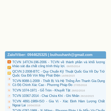
Zalo/Viber: 0944625325 | buihuuhanh@gmail.com
TCVN 14TCN-196-2006 - TCVN về thành phần và khối lượng
khảo sát địa chất công trình thủy lợi.
08/05/2014
QCVN 2-2008-BTC - Quy Chuẩn Kỹ Thuật Quốc Gia Về Dự Trữ
Quốc Gia Đối Với Máy Phát Điện
14/08/2015
TCVN 8088-1-2009 - Thiết Bị Và Hệ Thống Âm Thanh Gia Dụng
Có Độ Chính Xác Cao - Phương Pháp Đo
27/05/2016
TCVN 1074-1971 - Gỗ Tròn - Khuyết Tật
28/02/2016
TCVN 10367-2014 - Chai Chứa Khí - Ghi Nhãn
26/10/2015
TCVN 4891-1989-ISO - Gia Vị - Xác Định Hàm Lượng Chất
Ngoại Lai
16/04/2016
TCVN 4787-1989 - Xi Măng - Phương Pháp Lấy Mẫu Và Chuẩn