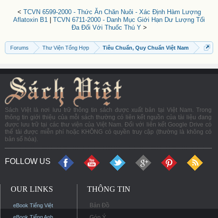
<
TCVN 6599-2000 - Thức Ăn Chăn Nuôi - Xác Định Hàm Lượng
Aflatoxin B1
|
TCVN 6711-2000 - Danh Mục Giới Hạn Dư Lượng Tối
Đa Đối Với Thuốc Thú Y
>
Forums
Thư Viện Tổng Hợp
Tiêu Chuẩn, Quy Chuẩn Việt Nam
Sách Việt là nơi lưu trữ thông tin sách được xuất bản tại Việt Nam. Trong
thông tin giới thiệu của mỗi sách thường có liên kết nguồn của tài liệu đang
được lưu trữ tại các thư viện của Việt Nam. Đối với liên kết Google Drive có
thể tải được miễn phí hoặc KHÔNG có quyền truy cập (thường là không có
bản số hóa).
FOLLOW US
OUR LINKS
THÔNG TIN
Bản Đồ
eBook Tiếng Việt
eBook Tiếng Anh
Góp Ý