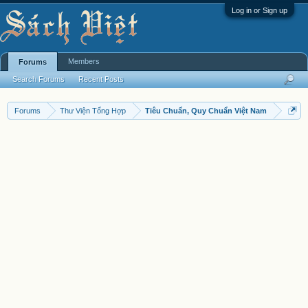
Log in or Sign up
Members
Forums
Search Forums
Recent Posts
Forums
Thư Viện Tổng Hợp
Tiêu Chuẩn, Quy Chuẩn Việt Nam