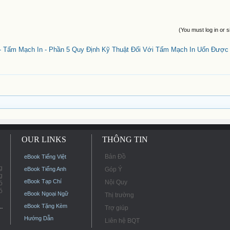
(You must log in or s
- Tấm Mạch In - Phần 5 Quy Định Kỹ Thuật Đối Với Tấm Mạch In Uốn Được
OUR LINKS
THÔNG TIN
Bản Đồ
eBook Tiếng Việt
g
eBook Tiếng Anh
Góp Ý
g
eBook Tạp Chí
Nội Quy
ó
ó
eBook Ngoại Ngữ
Thị trường
eBook Tặng Kèm
Trợ giúp
Hướng Dẫn
Liên hệ BQT