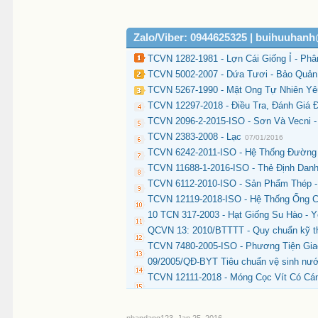
Zalo/Viber: 0944625325 | buihuuhan
TCVN 1282-1981 - Lợn Cái Giống Ỉ - Ph
TCVN 5002-2007 - Dứa Tươi - Bảo Quả
TCVN 5267-1990 - Mật Ong Tự Nhiên Yê
TCVN 12297-2018 - Điều Tra, Đánh Giá 
TCVN 2096-2-2015-ISO - Sơn Và Vecni 
TCVN 2383-2008 - Lạc
07/01/2016
TCVN 6242-2011-ISO - Hệ Thống Đường
TCVN 11688-1-2016-ISO - Thẻ Định Dan
TCVN 6112-2010-ISO - Sản Phẩm Thép -
TCVN 12119-2018-ISO - Hệ Thống Ống C
10 TCN 317-2003 - Hạt Giống Su Hào - 
QCVN 13: 2010/BTTTT - Quy chuẩn kỹ t
TCVN 7480-2005-ISO - Phương Tiện Gia
09/2005/QĐ-BYT Tiêu chuẩn vệ sinh nư
TCVN 12111-2018 - Móng Cọc Vít Có Cá
nhandang123
,
Jan 25, 2016