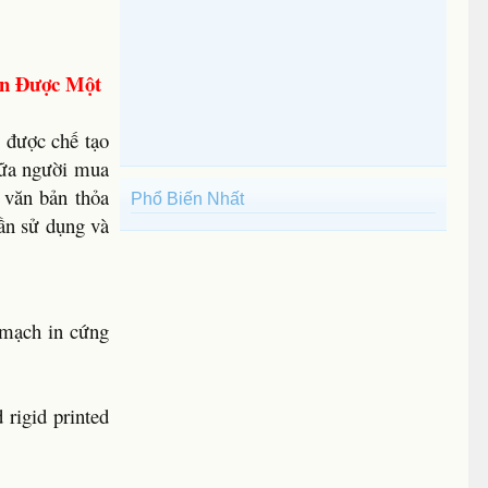
ốn Được Một
 được chế tạo
iữa người mua
 văn bản thỏa
Phổ Biến Nhất
cần sử dụng và
 mạch in cứng
 rigid printed