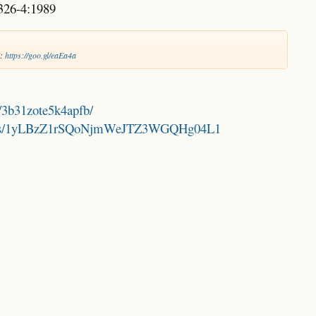
326-4:1989
N:
https://goo.gl/eaEa4a
/3b31zote5k4apfb/
folders/1yLBzZ1rSQoNjmWeJTZ3WGQHg04L1