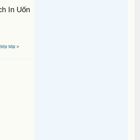
ch In Uốn
 Một Mặt
>