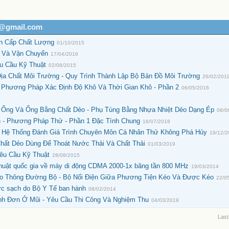
h@gmail.com
ân Cấp Chất Lượng
01/10/2015
n Và Vận Chuyển
17/04/2016
u Cầu Kỹ Thuật
02/08/2015
Địa Chất Môi Trường - Quy Trình Thành Lập Bộ Bản Đồ Môi Trường
26/02/201
- Phương Pháp Xác Định Độ Khô Và Thời Gian Khô - Phần 2
06/05/2016
 Ống Và Ống Bằng Chất Dẻo - Phụ Tùng Bằng Nhựa Nhiệt Dẻo Dạng Ép
08/0
h - Phương Pháp Thử - Phần 1 Đặc Tính Chung
16/07/2018
 Hệ Thống Đánh Giá Trình Chuyên Môn Cá Nhân Thử Không Phá Hủy
19/12/
hất Dẻo Dùng Để Thoát Nước Thải Và Chất Thải
01/03/2019
Yêu Cầu Kỹ Thuật
28/08/2015
huật quốc gia về máy di động CDMA 2000-1x băng tần 800 MHz
19/03/2014
o Thông Đường Bộ - Bộ Nối Điện Giữa Phương Tiện Kéo Và Được Kéo
22/0
ớc sạch do Bộ Y Tế ban hành
08/02/2014
nh Đơn Ở Mũi - Yêu Cầu Thi Công Và Nghiệm Thu
04/03/2019
Last