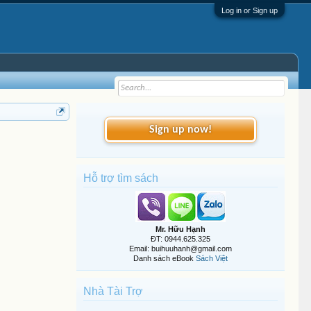
Log in or Sign up
Sign up now!
Hỗ trợ tìm sách
Mr. Hữu Hạnh
ĐT: 0944.625.325
Email: buihuuhanh@gmail.com
Danh sách eBook
Sách Việt
Nhà Tài Trợ