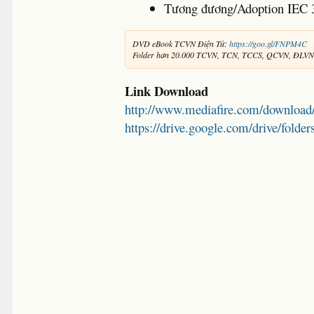
Tương đương/Adoption IEC 
DVD eBook TCVN Điện Tử:
https://goo.gl/FNPM4C
Folder hơn 20.000 TCVN, TCN, TCCS, QCVN, ĐLV
Link Download
http://www.mediafire.com/download
https://drive.google.com/drive/