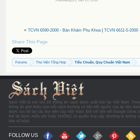
<
TCVN 6590-2000 - Bàn Khám Phụ Khoa
|
TCVN 6611-5-2000 
Share This Page
Forums
Thư Viện Tổng Hợp
Tiêu Chuẩn, Quy Chuẩn Việt Nam
Sách Việt là nơi lưu trữ thông tin sách được xuất bản tại Việt Nam. Tron
thông tin giới thiệu của mỗi sách thường có liên kết nguồn của tài liệu đan
được lưu trữ tại các thư viện của Việt Nam. Đối với liên kết Google Drive c
thể tải được miễn phí hoặc KHÔNG có quyền truy cập (thường là không c
bản số hóa).
FOLLOW US