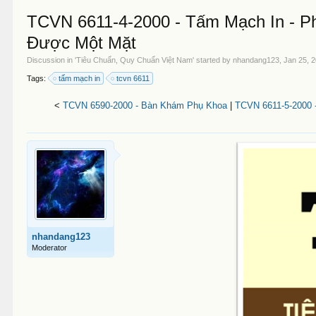
TCVN 6611-4-2000 - Tấm Mạch In - P
Được Một Mặt
Discussion in '
Tiêu Chuẩn, Quy Chuẩn Việt Nam
' started by
nhandang123
,
Jan 25, 
Tags:
tấm mạch in
tcvn 6611
<
TCVN 6590-2000 - Bàn Khám Phụ Khoa
|
TCVN 6611-5-2000 
nhandang123
Moderator