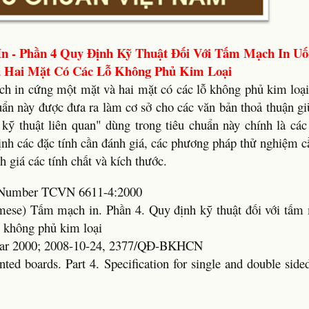
n - Phần 4 Quy Định Kỹ Thuật Đối Với Tấm Mạch In U
 Hai Mặt Có Các Lỗ Không Phủ Kim Loại
h in cứng một mặt và hai mặt có các lỗ không phủ kim loại
uẩn này được đưa ra làm cơ sở cho các văn bản thoả thuận g
kỹ thuật liên quan" dùng trong tiêu chuẩn này chính là các
định các đặc tính cần đánh giá, các phương pháp thử nghiệm 
h giá các tính chất và kích thước.
rd Number TCVN 6611-4:2000
amese) Tấm mạch in. Phần 4. Quy định kỹ thuật đối với tấm
ỗ không phủ kim loại
ear 2000; 2008-10-24, 2377/QĐ-BKHCN
nted boards. Part 4. Specification for single and double sided