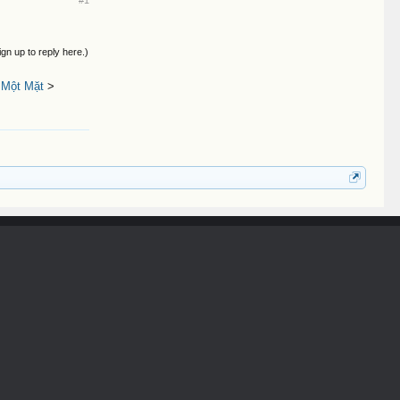
ign up to reply here.)
 Một Mặt
>