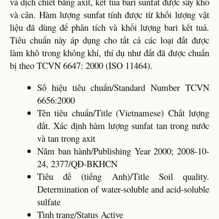
và dịch chiết bằng axit, kết tủa bari sunfat được sấy khô
và cân. Hàm lượng sunfat tính được từ khối lượng vật
liệu đã dùng để phân tích và khối lượng bari kết tuả.
Tiêu chuẩn này áp dụng cho tất cả các loại đất được
làm khô trong không khí, thí dụ như đất đã được chuẩn
bị theo TCVN 6647: 2000 (ISO 11464).
Số hiệu tiêu chuẩn/Standard Number TCVN
6656:2000
Tên tiêu chuẩn/Title (Vietnamese) Chất lượng
đất. Xác định hàm lượng sunfat tan trong nước
và tan trong axit
Năm ban hành/Publishing Year 2000; 2008-10-
24, 2377/QĐ-BKHCN
Tiêu đề (tiếng Anh)/Title Soil quality.
Determination of water-soluble and acid-soluble
sulfate
Tình trạng/Status Active