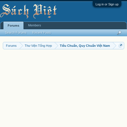
Log in or Sign up
Members
Forums
Search Forums
Recent Posts
Forums
Thư Viện Tổng Hợp
Tiêu Chuẩn, Quy Chuẩn Việt Nam