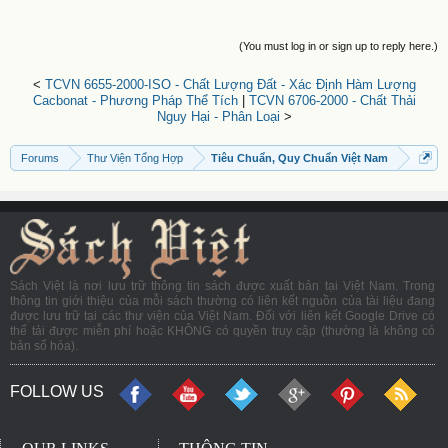
(You must log in or sign up to reply here.)
<
TCVN 6655-2000-ISO - Chất Lượng Đất - Xác Định Hàm Lượng
Cacbonat - Phương Pháp Thể Tích
|
TCVN 6706-2000 - Chất Thải
Nguy Hại - Phân Loại
>
Forums
Thư Viện Tổng Hợp
Tiêu Chuẩn, Quy Chuẩn Việt Nam
Sách Việt là nơi lưu trữ thông tin sách được xuất bản tại Việt Nam. Trong
thông tin giới thiệu của mỗi sách thường có liên kết nguồn của tài liệu đang
được lưu trữ tại các thư viện của Việt Nam. Đối với liên kết Google Drive có
thể tải được miễn phí hoặc KHÔNG có quyền truy cập (thường là không có
bản số hóa).
FOLLOW US