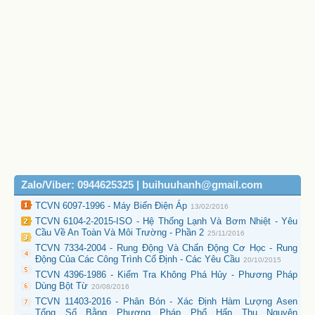
Zalo/Viber: 0944625325 | buihuuhanh@gmail.com
TCVN 6097-1996 - Máy Biến Điện Áp
13/02/2016
TCVN 6104-2-2015-ISO - Hệ Thống Lạnh Và Bơm Nhiệt - Yêu
Cầu Về An Toàn Và Môi Trường - Phần 2
25/11/2016
TCVN 7334-2004 - Rung Động Và Chấn Động Cơ Học - Rung
Động Của Các Công Trình Cố Định - Các Yêu Cầu
20/10/2015
TCVN 4396-1986 - Kiểm Tra Không Phá Hủy - Phương Pháp
Dùng Bột Từ
20/08/2016
TCVN 11403-2016 - Phân Bón - Xác Định Hàm Lượng Asen
Tổng Số Bằng Phương Pháp Phổ Hấp Thụ Nguyên