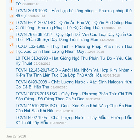
Tử
08/08/2018
TCVN 3016-1993 - Hỗn hợp bê tông nặng – Phương pháp thử
độ sụt
29/04/2014
TCVN 6691-2007-ISO - Quần Áo Bảo Vệ - Quần Áo Chống Hóa
Chất Lỏng - Phương Pháp Thử Độ Chống Thấm
09/06/2016
TCVN 7675-38-2017 - Quy Định Đối Với Các Loại Dây Quấn Cụ
Thể - Phần 38 Sợi Dây Đồng Tròn Tráng Men
14/02/2019
TCXD 132-1985 - Thủy Tinh - Phương Pháp Phân Tích Hóa
Học Xác Định Hàm Lượng Nhôm Ôxyt
12/06/2016
10 TCN 313-1998 - Hạt Giống Ngô Thụ Phấn Tự Do - Yêu Cầu
Kỹ Thuật
22/08/2015
TCVN 12143-2017-ISO - Anốt Hóa Nhôm Và Hợp Kim Nhôm -
Kiểm Tra Tính Liên Tục Của Lớp Phủ Anốt Hóa
02/07/2018
TCVN 6493-2008 - Chất Lượng Nước - Xác Định Halogen Hữu
Cơ Dễ Bị Hấp Thụ
03/08/2015
TCVN 10073-2013-ISO - Giầy Dép - Phương Pháp Thử Chi Tiết
Độn Cứng - Độ Cứng Theo Chiều Dọc
06/11/2015
TCVN 11510-2016-ISO - Gạo - Xác Định Khả Năng Chịu Ép Đùn
Của Hạt Sau Khi Nấu
25/07/2018
TCVN 5992-1995 - Chất Lượng Nước - Lấy Mẫu - Hướng Dẫn
Kĩ Thuật Lấy Mẫu
10/09/2015
Jan 27, 2016