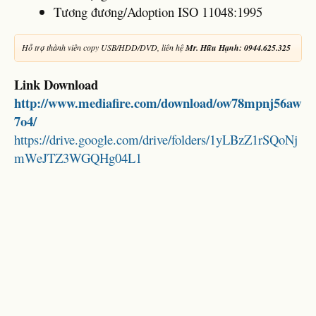
Tương đương/Adoption ISO 11048:1995
Hỗ trợ thành viên copy USB/HDD/DVD, liên hệ
Mr. Hữu Hạnh: 0944.625.325
Link Download
http://www.mediafire.com/download/ow78mpnj56aw
7o4/
https://drive.google.com/drive/folders/1yLBzZ1rSQoNj
mWeJTZ3WGQHg04L1