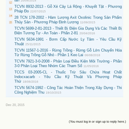
lăn
20/04/2014
TCVN 8932-2013 - Gỗ Xẻ Cây Lá Rộng - Khuyết Tật - Phương
Pháp Đo
22/07/2015
28 TCN 178-2002 - Hàm Lượng Axit Oxolinic Trong Sản Phẩm
Thủy Sản - Phương Pháp Định Lượng
11/09/2015
TCVN 5699-2-81-2013 - Thiết Bị Điện Gia Dụng Và Các Thiết Bị
Điện Tương Tự - An Toàn - Phần 2-81
20/04/2016
TCVN 5634-1991 - Bơm Cấp Nước Ly Tâm - Yêu Cầu Kỹ
Thuật
25/11/2015
TCVN 11567-1-2016 - Rừng Trồng - Rừng Gỗ Lớn Chuyển Hóa
Từ Rừng Trồng Gỗ Nhỏ - Phần 1 Keo Lai
06/08/2018
TCVN 7921-3-0-2008 - Phân Loại Điều Kiện Môi Trường - Phần
3-0 Phân Loại Theo Nhóm Các Tham Số
11/05/2016
TCCS 03-2005-CL - Thuốc Trừ Sâu Chứa Hoạt Chất
Indocxacarb - Yêu Cầu Kỹ Thuật Và Phương Pháp
Thử
18/06/2016
TCVN 5674-1992 - Công Tác Hoàn Thiện Trong Xây Dựng - Thi
Công Nghiệm Thu
19/10/2015
Dec 20, 2015
(You must log in or sign up to reply here.)