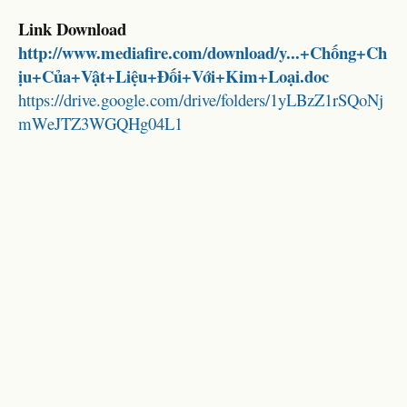
Link Download
http://www.mediafire.com/download/y...+Chống+Ch
ịu+Của+Vật+Liệu+Đối+Với+Kim+Loại.doc
https://drive.google.com/drive/folders/1yLBzZ1rSQoNj
mWeJTZ3WGQHg04L1