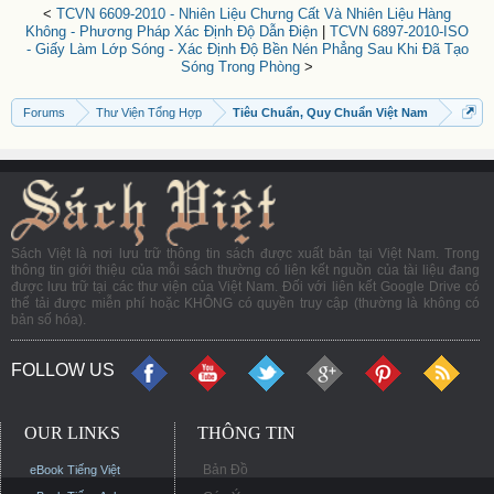
<
TCVN 6609-2010 - Nhiên Liệu Chưng Cất Và Nhiên Liệu Hàng
Không - Phương Pháp Xác Định Độ Dẫn Điện
|
TCVN 6897-2010-ISO
- Giấy Làm Lớp Sóng - Xác Định Độ Bền Nén Phẳng Sau Khi Đã Tạo
Sóng Trong Phòng
>
Forums
Thư Viện Tổng Hợp
Tiêu Chuẩn, Quy Chuẩn Việt Nam
Sách Việt là nơi lưu trữ thông tin sách được xuất bản tại Việt Nam. Trong
thông tin giới thiệu của mỗi sách thường có liên kết nguồn của tài liệu đang
được lưu trữ tại các thư viện của Việt Nam. Đối với liên kết Google Drive có
thể tải được miễn phí hoặc KHÔNG có quyền truy cập (thường là không có
bản số hóa).
FOLLOW US
OUR LINKS
THÔNG TIN
Bản Đồ
eBook Tiếng Việt