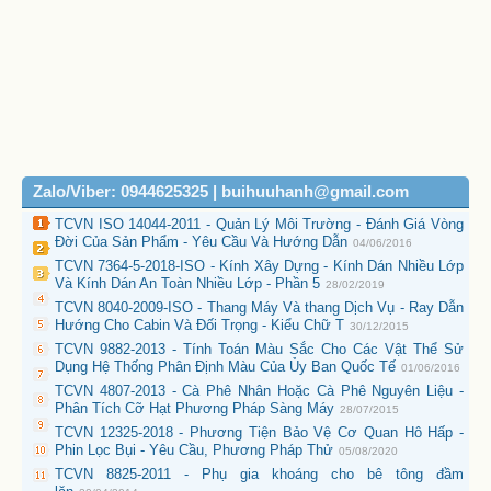
Zalo/Viber: 0944625325 | buihuuhanh@gmail.com
TCVN ISO 14044-2011 - Quản Lý Môi Trường - Đánh Giá Vòng
Đời Của Sản Phẩm - Yêu Cầu Và Hướng Dẫn
04/06/2016
TCVN 7364-5-2018-ISO - Kính Xây Dựng - Kính Dán Nhiều Lớp
Và Kính Dán An Toàn Nhiều Lớp - Phần 5
28/02/2019
TCVN 8040-2009-ISO - Thang Máy Và thang Dịch Vụ - Ray Dẫn
Hướng Cho Cabin Và Đối Trọng - Kiểu Chữ T
30/12/2015
TCVN 9882-2013 - Tính Toán Màu Sắc Cho Các Vật Thể Sử
Dụng Hệ Thống Phân Định Màu Của Ủy Ban Quốc Tế
01/06/2016
TCVN 4807-2013 - Cà Phê Nhân Hoặc Cà Phê Nguyên Liệu -
Phân Tích Cỡ Hạt Phương Pháp Sàng Máy
28/07/2015
TCVN 12325-2018 - Phương Tiện Bảo Vệ Cơ Quan Hô Hấp -
Phin Lọc Bụi - Yêu Cầu, Phương Pháp Thử
05/08/2020
TCVN 8825-2011 - Phụ gia khoáng cho bê tông đầm