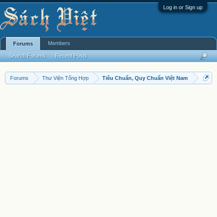
Log in or Sign up
Members
Forums
Search Forums
Recent Posts
Forums
Thư Viện Tổng Hợp
Tiêu Chuẩn, Quy Chuẩn Việt Nam