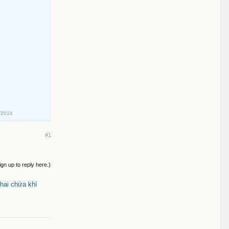
/2014
#1
ign up to reply here.)
hai chứa khí