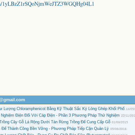
folders/1yLBzZ1rSQoNjmWeJTZ3WGQHg04L1
h@gmail.com
Dư Lượng Chloramphenicol Bằng Kỹ Thuật Sắc Ký Lỏng Ghép Khối Phổ
14/05
Nghiệm Điện Đối Với Cáp Điện - Phần 3 Phương Pháp Thử Nghiệm
22/11/20
 Trồng Cây Gỗ Lá Rộng Dưới Tán Rừng Trồng Để Cung Cấp Gỗ
01/09/2015
c Để Thành Công Bền Vững - Phương Pháp Tiếp Cận Quản Lý
05/06/2016