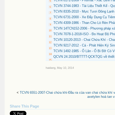
TCVN 8172-2009 - Phomat - Xác Định H
TCVN 3744-1983 - Tài Liệu Thiết Kế - 
TCVN 8335-2010 - Mực Tươi Đông Lạnh 
TCVN 6731-2000 - Xe Đẩy Dụng Cụ Tiê
TCVN 4309-1986 - Than Cho Lò Rèn Phả
TCVN 14TCN152-2006 - Phương pháp xác 
TCVN 7078-1-2018-ISO - Đo Hoạt Độ Ph
TCVN 10120-2013 - Chai Chứa Khí - Cha
TCVN 9217-2012 - Cá - Phát Hiện Ký Sin
TCVN 1492-1985 - Ổ Lăn - Ổ Bi Đỡ Có 
QCVN 24:2010/BTTTT-QCKTQG về thiết b
haidang
,
May 10, 2014
<
TCVN 6551-2007-Chai chứa khí-Đầu ra của van chai chứa khí v
axetylen hoà tan 
Share This Page