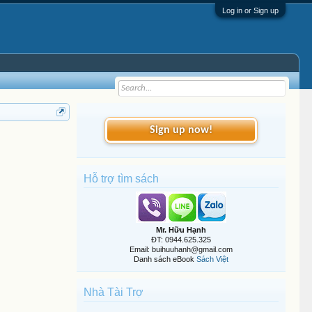
Log in or Sign up
Sign up now!
Hỗ trợ tìm sách
Mr. Hữu Hạnh
ĐT: 0944.625.325
Email: buihuuhanh@gmail.com
Danh sách eBook
Sách Việt
Nhà Tài Trợ