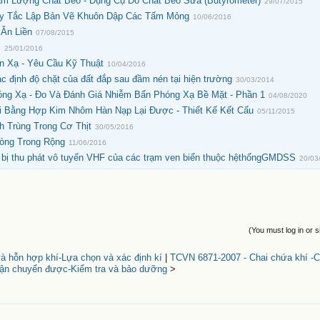
àm Lượng Chất Béo - Dụng Cụ Đo Chất Béo Sữa (Butyrometer)
29/07/2015
Quy Tắc Lập Bản Vẽ Khuôn Dập Các Tấm Mỏng
10/06/2016
Ăn Liền
07/08/2015
m
25/01/2016
n Xạ - Yêu Cầu Kỹ Thuật
10/04/2016
định độ chặt của đất đắp sau đầm nén tại hiện trường
30/03/2014
óng Xạ - Đo Và Đánh Giá Nhiễm Bẩn Phóng Xạ Bề Mặt - Phần 1
04/08/2020
i Bằng Hợp Kim Nhôm Hàn Nạp Lại Được - Thiết Kế Kết Cấu
05/11/2015
h Trùng Trong Cơ Thịt
30/05/2016
Vòng Trong Rộng
11/06/2016
ị thu phát vô tuyến VHF của các trạm ven biển thuộc hệthốngGMDSS
20/03
(You must log in or s
à hỗn hợp khí-Lựa chọn và xác định kí
|
TCVN 6871-2007 - Chai chứa khí -C
vận chuyển được-Kiểm tra và bảo dưỡng
>