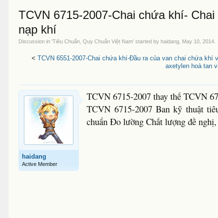
TCVN 6715-2007-Chai chứa khí- Chai ch
nạp khí
Discussion in '
Tiêu Chuẩn, Quy Chuẩn Việt Nam
' started by
haidang
,
May 10, 2014
.
<
TCVN 6551-2007-Chai chứa khí-Đầu ra của van chai chứa khí v
axetylen hoà tan 
TCVN 6715-2007 thay thế TCVN 6
TCVN 6715-2007 Ban kỹ thuật tiê
chuẩn Đo lường Chất lượng đề nghị
haidang
Active Member