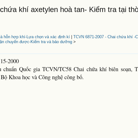
ứa khí axetylen hoà tan- Kiểm tra tại th
à hỗn hợp khí-Lựa chọn và xác định kí
|
TCVN 6871-2007 - Chai chứa khí -C
vận chuyển được-Kiểm tra và bảo dưỡng
>
715-2000
u chuẩn Quốc gia TCVN/TC58 Chai chứa khí biên soạn, T
, Bộ Khoa học và Công nghệ công bố.