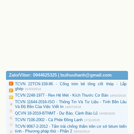
Zalo/Viber: 0944625325 | buihuuhanh@gmail.com
TCVN 22TCN-159-86 - Cống tròn bê tông cốt thép - Lắp
ghép
31/03/2014
TCVN 2248-1977 - Ren Hệ Mét - Kích Thước Cơ Bản
16/03/2016
TCVN 11644-2016-ISO - Thông Tin Và Tư Liệu - Tính Bền Lâu
Và Độ Bền Của Việc Viết In
19/07/2018
QCVN 18-2019-BTNMT - Dự Báo, Cảnh Báo Lũ
15/08/2020
TCVN 7106-2002 - Cá Phile Đông Lạnh
17/11/2015
TCVN 9067-2-2012 - Tấm trải chống thấm trên cơ sở bitum biến
tính - Phương pháp thử - Phần 2
28/04/2014