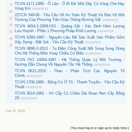
TCVN 4171-1985 - Ổ Lăn - Ổ Bi Đỡ Một Dãy Có Vòng Che Hay
Vòng Kín
10/06/2016
22TCN 348-06 - Yêu Cầu Về An Toàn Kỹ Thuật Và Bảo Vệ Môi
Trường Của Phương Tiện Giao Thông Đường Sắt
10/08/2015
TCVN 4654-1-2009-ISO - Quặng Sắt - Xác Định Hàm Lượng
Lưu Huỳnh - Phần 1 Phương Pháp Khối Lượng
14/04/2016
TCVN 6300-1997 - Nguyên Liệu Để Sản Xuất Sản Phẩm Gốm
Xây Dựng - Đất Sét - Yêu Cầu Kỹ Thuật
20/10/2015
TCVN 9890-2-2013 - Tụ Điện Công Suất Nối Song Song Dùng
Cho Hệ Thống Điện Xoay Chiều Có Điện
01/06/2016
TCVN ISO 14004-1997 - Hệ Thống Quản Lý Môi Trường -
Hướng Dẫn Chung Về Nguyên Tắc Hệ Thống
04/06/2016
TCVN 8621-2010 - Than - Phân Tích Các Nguyên Tố
Chính
21/11/2015
TCVN 1706-1985 - Động Cơ Ô Tô - Thanh Truyền - Yêu Cầu Kỹ
Thuật
05/03/2016
TCVN 3614-1981 - Vít Cấy Có Chiều Dài Đoạn Ren Cấy Bằng
2D
01/04/2016
Feb 15, 2019
(You must log in or sign up to reply here.)