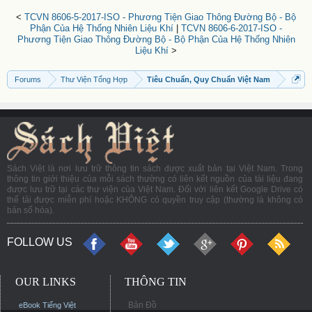
<
TCVN 8606-5-2017-ISO - Phương Tiện Giao Thông Đường Bộ - Bộ
Phận Của Hệ Thống Nhiên Liệu Khí
|
TCVN 8606-6-2017-ISO -
Phương Tiện Giao Thông Đường Bộ - Bộ Phận Của Hệ Thống Nhiên
Liệu Khí
>
Forums
Thư Viện Tổng Hợp
Tiêu Chuẩn, Quy Chuẩn Việt Nam
Sách Việt là nơi lưu trữ thông tin sách được xuất bản tại Việt Nam. Trong
thông tin giới thiệu của mỗi sách thường có liên kết nguồn của tài liệu đang
được lưu trữ tại các thư viện của Việt Nam. Đối với liên kết Google Drive có
thể tải được miễn phí hoặc KHÔNG có quyền truy cập (thường là không có
bản số hóa).
FOLLOW US
OUR LINKS
THÔNG TIN
Bản Đồ
eBook Tiếng Việt