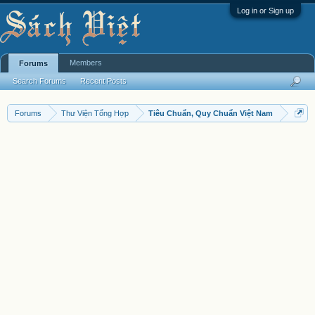
Log in or Sign up
Members
Forums
Search Forums
Recent Posts
Forums
Thư Viện Tổng Hợp
Tiêu Chuẩn, Quy Chuẩn Việt Nam