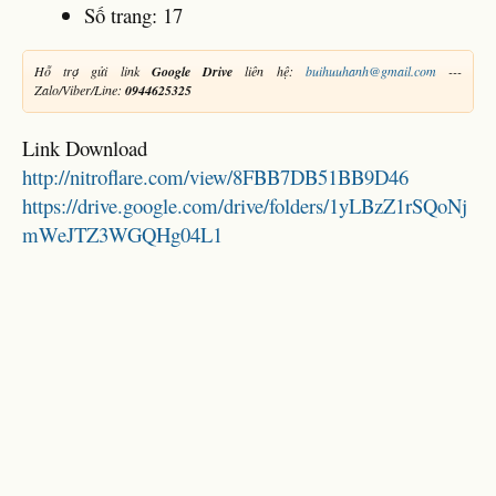
Số trang: 17
Hỗ trợ gửi link
Google Drive
liên hệ:
buihuuhanh@gmail.com
---
Zalo/Viber/Line:
0944625325
Link Download
http://nitroflare.com/view/8FBB7DB51BB9D46
https://drive.google.com/drive/folders/1yLBzZ1rSQoNj
mWeJTZ3WGQHg04L1