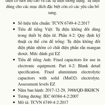
điện có tuổi thọ cao và các tụ điện thông dụng. Tụ điện
dùng cho các mục đích đặc biệt còn có các yêu cầu bổ
sung.​
Số hiệu tiêu chuẩn: TCVN 6749-4-2:2017
Tiêu đề tiếng Việt: Tụ điện không đổi dùng
trong thiết bị điện tử. Phần 4-2: Quy định kỹ
thuật cụ thể còn để trống: Tụ điện không đổi
điện phân nhôm có chất điện phân rắn mangan
dioxit. Mức đánh giá EZ
Tiêu đề tiếng Anh: Fixed capacitors for use in
electronic equipment. Part 4-2: Blank detail
specification. Fixed aluminium electrolytic
capacitors with solid (MnO2) electrolyte.
Assessment levels EZ
Năm ban hành: 2017-12-29, 3988/QĐ-BKHCN
Tương đương: IEC 60384-4-2:2007
Mô tả: TCVN 6749-4-2:2017