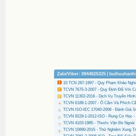
Zalo/Viber: 0944625325 | buihuuhan
10 TCN 287-1997 - Quy Phạm Khảo Nghi
TCVN 7675-3-2007 - Quy Định Đối Với C
TCVN 11302-2016 - Dịch Vụ Truyền Hình
TCVN 6188-1-2007 - Ổ Cắm Và Phích Cắ
TCVN ISO-IEC 17040-2008 - Đánh Giá 
TCVN 9229-1-2012-ISO - Rung Cơ Học -
TCVN 4103-1985 - Thước Vặn Đo Ngoài
TCVN 10890-2015 - Thử Nghiệm Xung Tr