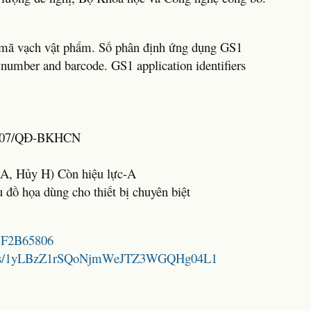
ố mã vạch vật phẩm. Số phân định ứng dụng GS1
 number and barcode. GS1 application identifiers
3407/QĐ-BKHCN
c A, Hủy H) Còn hiệu lực-A
u đồ họa dùng cho thiết bị chuyên biệt
A3F2B65806
folders/1yLBzZ1rSQoNjmWeJTZ3WGQHg04L1