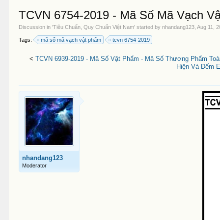
TCVN 6754-2019 - Mã Số Mã Vạch Vậ
Discussion in '
Tiêu Chuẩn, Quy Chuẩn Việt Nam
' started by
nhandang123
,
Aug 11, 
Tags:
mã số mã vạch vật phẩm
tcvn 6754-2019
<
TCVN 6939-2019 - Mã Số Vật Phẩm - Mã Số Thương Phẩm Toàn
Hiện Và Đếm Es
nhandang123
Moderator