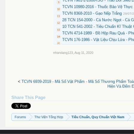
TCVN 7981-2-2008-ISO - Trao Đổi Siêu 
TCVN 10980-2016 - Thuốc Bảo Vệ Thực V
TCVN 8368-2010 - Gạo Nếp Trắng
29/07/
28 TCN 154-2000 - Cá Nước Ngọt - Cá G
10 TCN 541-2002 - Tiêu Chuẩn Kĩ Thuật
TCVN 4714-1989 - Đồ Hộp Rau Quả - Ph
TCVN 176-1986 - Vật Liệu Chịu Lửa - 
nhandang123
,
Aug 11, 2020
<
TCVN 6939-2019 - Mã Số Vật Phẩm - Mã Số Thương Phẩm Toàn
Hiện Và Đếm Es
Share This Page
Forums
Thư Viện Tổng Hợp
Tiêu Chuẩn, Quy Chuẩn Việt Nam