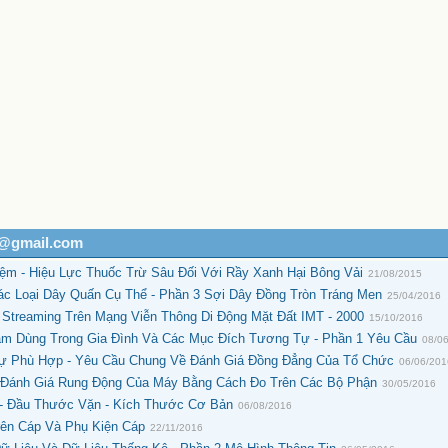
h@gmail.com
ệm - Hiệu Lực Thuốc Trừ Sâu Đối Với Rầy Xanh Hại Bông Vải
21/08/2015
ác Loại Dây Quấn Cụ Thể - Phần 3 Sợi Dây Đồng Tròn Tráng Men
25/04/2016
 Streaming Trên Mạng Viễn Thông Di Động Mặt Đất IMT - 2000
15/10/2016
m Dùng Trong Gia Đình Và Các Mục Đích Tương Tự - Phần 1 Yêu Cầu
08/0
Sự Phù Hợp - Yêu Cầu Chung Về Đánh Giá Đồng Đẳng Của Tổ Chức
06/06/20
 Đánh Giá Rung Động Của Máy Bằng Cách Đo Trên Các Bộ Phận
30/05/2016
 - Đầu Thước Vặn - Kích Thước Cơ Bản
06/08/2016
ên Cáp Và Phụ Kiện Cáp
22/11/2016