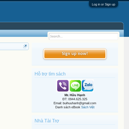
Log in or Sign up
Sign up now!
Hỗ trợ tìm sách
Mr. Hữu Hạnh
ĐT: 0944.625.325
Email: buihuuhanh@gmail.com
Danh sách eBook
Sách Việt
Nhà Tài Trợ