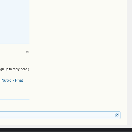
#1
ign up to reply here.)
 Nước - Phát