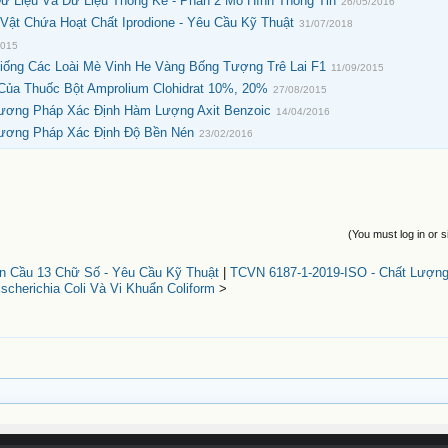
Dữ Liệu Và Dữ Liệu Thống Kê - Phần 2 Mô Hình Thông Tin
26/05/2016
ật Chứa Hoạt Chất Iprodione - Yêu Cầu Kỹ Thuật
31/07/2018
2015
iống Các Loài Mè Vinh He Vàng Bống Tượng Trê Lai F1
11/09/2015
 Của Thuốc Bột Amprolium Clohidrat 10%, 20%
27/08/2015
ương Pháp Xác Định Hàm Lượng Axit Benzoic
14/04/2016
Phương Pháp Xác Định Độ Bền Nén
23/02/2016
(You must log in or s
 Cầu 13 Chữ Số - Yêu Cầu Kỹ Thuật
|
TCVN 6187-1-2019-ISO - Chất Lượng
cherichia Coli Và Vi Khuẩn Coliform
>