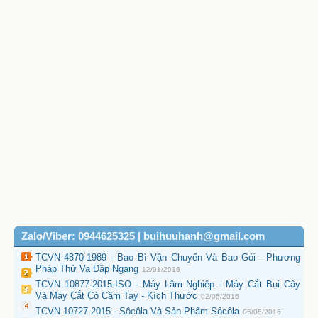
Zalo/Viber: 0944625325 | buihuuhanh@gmail.com
TCVN 4870-1989 - Bao Bì Vận Chuyển Và Bao Gói - Phương
Pháp Thử Va Đập Ngang
12/01/2016
TCVN 10877-2015-ISO - Máy Lâm Nghiệp - Máy Cắt Bụi Cây
Và Máy Cắt Cỏ Cầm Tay - Kích Thước
02/05/2016
TCVN 10727-2015 - Sôcôla Và Sản Phẩm Sôcôla
05/05/2016