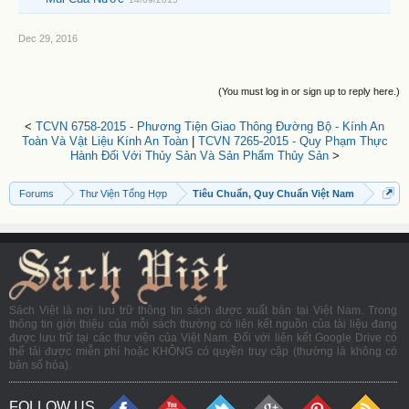
Dec 29, 2016
(You must log in or sign up to reply here.)
<
TCVN 6758-2015 - Phương Tiện Giao Thông Đường Bộ - Kính An
Toàn Và Vật Liệu Kính An Toàn
|
TCVN 7265-2015 - Quy Phạm Thực
Hành Đối Với Thủy Sản Và Sản Phẩm Thủy Sản
>
Forums
Thư Viện Tổng Hợp
Tiêu Chuẩn, Quy Chuẩn Việt Nam
Sách Việt là nơi lưu trữ thông tin sách được xuất bản tại Việt Nam. Trong
thông tin giới thiệu của mỗi sách thường có liên kết nguồn của tài liệu đang
được lưu trữ tại các thư viện của Việt Nam. Đối với liên kết Google Drive có
thể tải được miễn phí hoặc KHÔNG có quyền truy cập (thường là không có
bản số hóa).
FOLLOW US