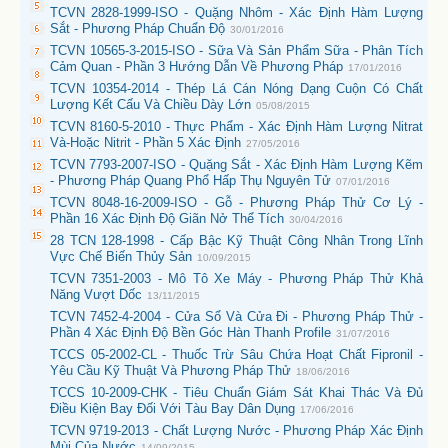
TCVN 2828-1999-ISO - Quặng Nhôm - Xác Định Hàm Lượng
Sắt - Phương Pháp Chuẩn Độ
30/01/2016
TCVN 10565-3-2015-ISO - Sữa Và Sản Phẩm Sữa - Phân Tích
Cảm Quan - Phần 3 Hướng Dẫn Về Phương Pháp
17/01/2016
TCVN 10354-2014 - Thép Lá Cán Nóng Dạng Cuộn Có Chất
Lượng Kết Cấu Và Chiều Dày Lớn
05/08/2015
TCVN 8160-5-2010 - Thực Phẩm - Xác Định Hàm Lượng Nitrat
Và-Hoặc Nitrit - Phần 5 Xác Định
27/05/2016
TCVN 7793-2007-ISO - Quặng Sắt - Xác Định Hàm Lượng Kẽm
- Phương Pháp Quang Phổ Hấp Thụ Nguyên Tử
07/01/2016
TCVN 8048-16-2009-ISO - Gỗ - Phương Pháp Thử Cơ Lý -
Phần 16 Xác Định Độ Giãn Nở Thể Tích
30/04/2016
28 TCN 128-1998 - Cấp Bậc Kỹ Thuật Công Nhân Trong Lĩnh
Vực Chế Biến Thủy Sản
10/09/2015
TCVN 7351-2003 - Mô Tô Xe Máy - Phương Pháp Thử Khả
Năng Vượt Dốc
13/11/2015
TCVN 7452-4-2004 - Cửa Sổ Và Cửa Đi - Phương Pháp Thử -
Phần 4 Xác Định Độ Bền Góc Hàn Thanh Profile
31/07/2016
TCCS 05-2002-CL - Thuốc Trừ Sâu Chứa Hoạt Chất Fipronil -
Yêu Cầu Kỹ Thuật Và Phương Pháp Thử
18/06/2016
TCCS 10-2009-CHK - Tiêu Chuẩn Giám Sát Khai Thác Và Đủ
Điều Kiện Bay Đối Với Tàu Bay Dân Dụng
17/06/2016
TCVN 9719-2013 - Chất Lượng Nước - Phương Pháp Xác Định
Mùi Của Nước
14/09/2015