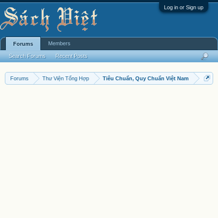
Log in or Sign up
Members
Forums
Search Forums
Recent Posts
Forums
Thư Viện Tổng Hợp
Tiêu Chuẩn, Quy Chuẩn Việt Nam