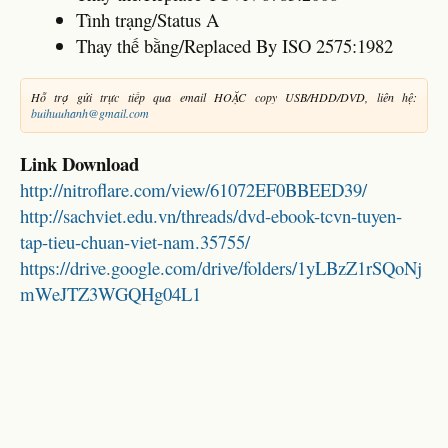
Tình trạng/Status A
Thay thế bằng/Replaced By ISO 2575:1982
Hỗ trợ gửi trực tiếp qua email HOẶC copy USB/HDD/DVD, liên hệ:
buihuuhanh@gmail.com
Link Download
http://nitroflare.com/view/61072EF0BBEED39/
http://sachviet.edu.vn/threads/dvd-ebook-tcvn-tuyen-
tap-tieu-chuan-viet-nam.35755/
https://drive.google.com/drive/folders/1yLBzZ1rSQoNj
mWeJTZ3WGQHg04L1