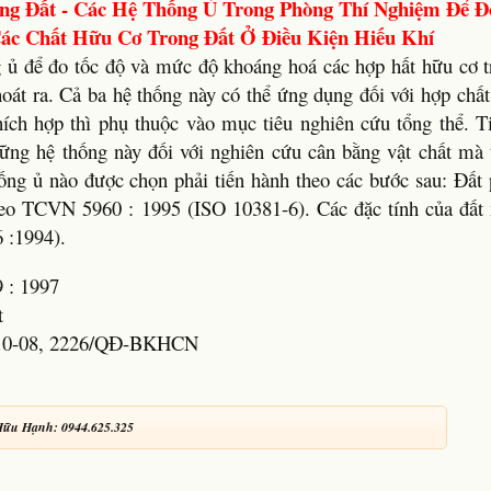
ng Đất - Các Hệ Thống Ủ Trong Phòng Thí Nghiệm Để Đ
c Chất Hữu Cơ Trong Đất Ở Điều Kiện Hiếu Khí
g ủ để đo tốc độ và mức độ khoáng hoá các hợp hất hữu cơ t
hoát ra. Cả ba hệ thống này có thể ứng dụng đối với hợp chấ
hích hợp thì phụ thuộc vào mục tiêu nghiên cứu tổng thể. T
ững hệ thống này đối với nghiên cứu cân bằng vật chất mà 
hống ủ nào được chọn phải tiến hành theo các bước sau: Đất
heo TCVN 5960 : 1995 (ISO 10381-6). Các đặc tính của đất 
 :1994).
 : 1997
t
8-10-08, 2226/QĐ-BKHCN
Hữu Hạnh: 0944.625.325