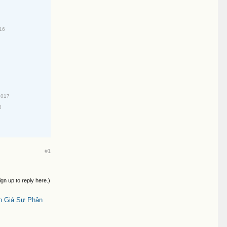
16
2017
6
#1
ign up to reply here.)
h Giá Sự Phân