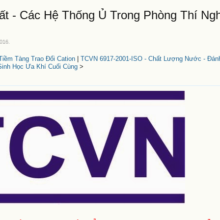
t - Các Hệ Thống Ủ Trong Phòng Thí Ng
2016
.
iềm Tàng Trao Đổi Cation
|
TCVN 6917-2001-ISO - Chất Lượng Nước - Đán
Sinh Học Ưa Khí Cuối Cùng
>