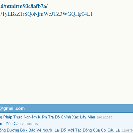
ad/ntudrm93c8afb7a/
folders/1yLBzZ1rSQoNjmWeJTZ3WGQHg04L1
h@gmail.com
g Pháp Thực Nghiệm Kiểm Tra Độ Chính Xác Lấy Mẫu
19/11/2015
n - Yêu Cầu
29/10/2015
ông Đường Bộ - Bảo Vệ Người Lái Đối Với Tác Động Của Cơ Cấu Lái
11/08/