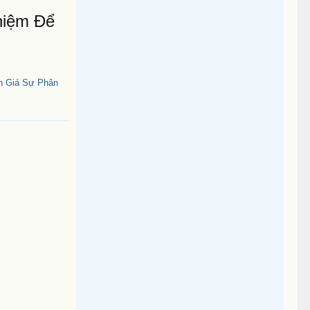
hiệm Để
h Giá Sự Phân