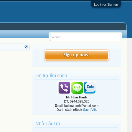
Log in or Sign up
Sign up now!
Hỗ trợ tìm sách
Mr. Hữu Hạnh
ĐT: 0944.625.325
Email: buihuuhanh@gmail.com
Danh sách eBook
Sách Việt
Nhà Tài Trợ