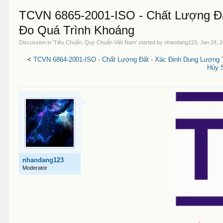
TCVN 6865-2001-ISO - Chất Lượng Đấ
Đo Quá Trình Khoáng
Discussion in '
Tiêu Chuẩn, Quy Chuẩn Việt Nam
' started by
nhandang123
,
Jan 24, 
<
TCVN 6864-2001-ISO - Chất Lượng Đất - Xác Định Dung Lượng T
Hủy 
nhandang123
Moderator