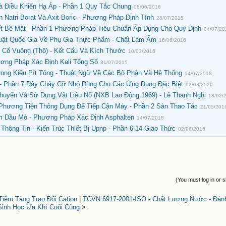
Và Điều Khiển Hạ Áp - Phần 1 Quy Tắc Chung
08/06/2016
Natri Borat Và Axit Boric - Phương Pháp Định Tính
28/07/2015
t Bề Mặt - Phần 1 Phương Pháp Tiêu Chuẩn Áp Dụng Cho Quy Định
04/07/20
uật Quốc Gia Về Phụ Gia Thực Phẩm - Chất Làm Ẩm
16/06/2016
 Cổ Vuông (Thô) - Kết Cấu Và Kích Thước
10/03/2016
ương Pháp Xác Định Kali Tổng Số
31/07/2015
ong Kiểu Pít Tông - Thuật Ngữ Về Các Bộ Phận Và Hệ Thống
14/07/2018
- Phần 7 Dây Chảy Cỡ Nhỏ Dùng Cho Các Ứng Dụng Đặc Biệt
02/08/2020
uyển Và Sử Dụng Vật Liệu Nổ (NXB Lao Động 1969) - Lê Thanh Nghị
18/02/
 Phương Tiện Thông Dụng Để Tiếp Cận Máy - Phần 2 Sàn Thao Tác
21/05/201
m Dầu Mỏ - Phương Pháp Xác Định Asphalten
14/07/2018
hông Tin - Kiến Trúc Thiết Bị Upnp - Phần 6-14 Giao Thức
02/06/2016
(You must log in or s
iềm Tàng Trao Đổi Cation
|
TCVN 6917-2001-ISO - Chất Lượng Nước - Đán
Sinh Học Ưa Khí Cuối Cùng
>