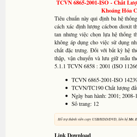
TCVN 6865-2001-ISO - Chất Lượ
Khoáng Hóa Cá
Tiêu chuẩn này qui định ba hệ thốn
cách xác định lượng cácbon dioxit t
tan nhưng việc chọn lựa hệ thống t
không áp dụng cho việc sử dụng nh
chất đặc trưng. Đối với bất kỳ hệ t
thập, vận chuyển và lưu giữ mẫu t
5.1.1 TCVN 6858 : 2001 (ISO 11266
TCVN 6865-2001-ISO 14239
TCVN/TC190 Chất lượng đấ
Ngày ban hành: 2001; 200
Số trang: 12
Hỗ trợ thành viên copy USB/HDD/DVD, liên hệ
Mr. 
Link Download