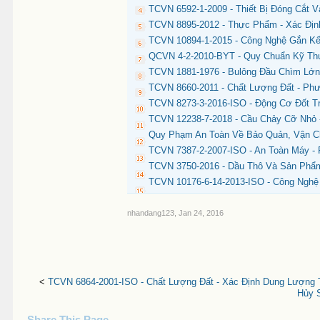
TCVN 6592-1-2009 - Thiết Bị Đóng Cắt 
TCVN 8895-2012 - Thực Phẩm - Xác Định 
TCVN 10894-1-2015 - Công Nghệ Gắn Kế
QCVN 4-2-2010-BYT - Quy Chuẩn Kỹ Th
TCVN 1881-1976 - Bulông Đầu Chìm Lớn
TCVN 8660-2011 - Chất Lượng Đất - Ph
TCVN 8273-3-2016-ISO - Động Cơ Đốt Tr
TCVN 12238-7-2018 - Cầu Chảy Cỡ Nhỏ 
Quy Phạm An Toàn Về Bảo Quản, Vận Ch
TCVN 7387-2-2007-ISO - An Toàn Máy -
TCVN 3750-2016 - Dầu Thô Và Sản Phẩ
TCVN 10176-6-14-2013-ISO - Công Nghệ T
nhandang123
,
Jan 24, 2016
<
TCVN 6864-2001-ISO - Chất Lượng Đất - Xác Định Dung Lượng T
Hủy 
Share This Page