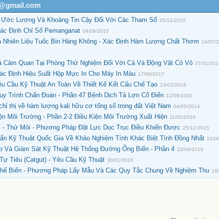
h@gmail.com
- Ước Lượng Và Khoảng Tin Cậy Đối Với Các Tham Số
25/12/2015
ác Định Chỉ Số Pemanganat
09/09/2015
à Nhiên Liệu Tuốc Bin Hàng Không - Xác Định Hàm Lượng Chất Thơm
14/07/
á Cảm Quan Tại Phòng Thử Nghiệm Đối Với Cá Và Động Vật Có Vỏ
07/01/20
c Định Hiệu Suất Hộp Mực In Cho Máy In Màu
17/09/2017
êu Cầu Kỹ Thuật An Toàn Về Thiết Kế Kết Cấu Chế Tạo
13/02/2016
uy Trình Chẩn Đoán - Phần 47 Bệnh Dịch Tả Lợn Cổ Điển
12/08/2020
chỉ thị về hàm lượng kali hữu cơ tổng số trong đất Việt Nam
04/05/2014
ện Môi Trường - Phần 2-2 Điều Kiện Môi Trường Xuất Hiện
11/05/2016
i - Thử Mỏi - Phương Pháp Đặt Lực Dọc Trục Điều Khiển Được
25/12/2015
 Kỹ Thuật Quốc Gia Về Khảo Nghiệm Tính Khác Biệt Tính Đồng Nhất
15/0
 Và Giám Sát Kỹ Thuật Hệ Thống Đường Ống Biển - Phần 4
22/04/2016
Tự Tiêu (Catgut) - Yêu Cầu Kỹ Thuật
30/01/2016
hế Biến - Phương Pháp Lấy Mẫu Và Các Quy Tắc Chung Về Nghiệm Thu
16