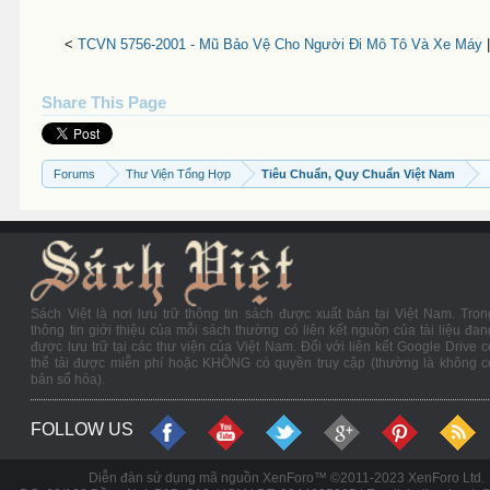
<
TCVN 5756-2001 - Mũ Bảo Vệ Cho Người Đi Mô Tô Và Xe Máy
Share This Page
Forums
Thư Viện Tổng Hợp
Tiêu Chuẩn, Quy Chuẩn Việt Nam
Sách Việt là nơi lưu trữ thông tin sách được xuất bản tại Việt Nam. Tron
thông tin giới thiệu của mỗi sách thường có liên kết nguồn của tài liệu đan
được lưu trữ tại các thư viện của Việt Nam. Đối với liên kết Google Drive c
thể tải được miễn phí hoặc KHÔNG có quyền truy cập (thường là không c
bản số hóa).
FOLLOW US
Diễn đàn sử dụng mã nguồn XenForo™ ©2011-2023 XenForo Ltd.