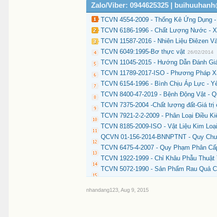
Zalo/Viber: 0944625325 | buihuuhan
TCVN 4554-2009 - Thống Kê Ứng Dụng 
TCVN 6186-1996 - Chất Lượng Nước - X
TCVN 11587-2016 - Nhiên Liệu Điêzen V
TCVN 6049:1995-Bơ thực vật
26/02/2014
TCVN 11045-2015 - Hướng Dẫn Đánh Gi
TCVN 11789-2017-ISO - Phương Pháp Xá
TCVN 6154-1996 - Bình Chịu Áp Lực - Y
TCVN 8400-47-2019 - Bệnh Động Vật - Q
TCVN 7375-2004 -Chất lượng đất-Giá trị 
TCVN 7921-2-2-2009 - Phân Loại Điều Ki
TCVN 8185-2009-ISO - Vật Liệu Kim Loạ
QCVN 01-156-2014-BNNPTNT - Quy Chuẩn
TCVN 6475-4-2007 - Quy Phạm Phân Cấp
TCVN 1922-1999 - Chỉ Khâu Phẫu Thuật 
TCVN 5072-1990 - Sản Phẩm Rau Quả C
nhandang123
,
Aug 9, 2015