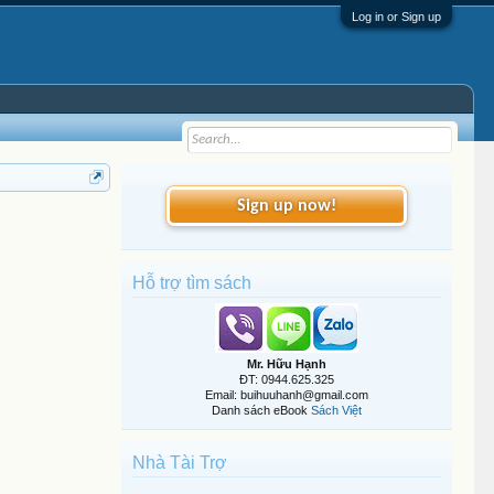
Log in or Sign up
Sign up now!
Hỗ trợ tìm sách
Mr. Hữu Hạnh
ĐT: 0944.625.325
Email: buihuuhanh@gmail.com
Danh sách eBook
Sách Việt
Nhà Tài Trợ