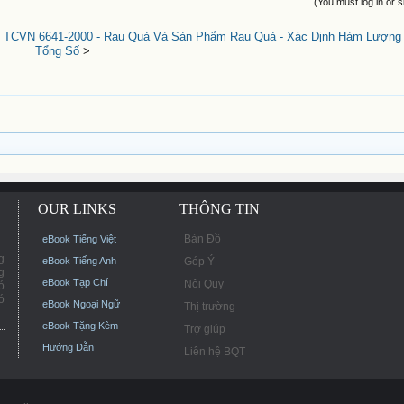
(You must log in or s
|
TCVN 6641-2000 - Rau Quả Và Sản Phẩm Rau Quả - Xác Dịnh Hàm Lượng S
Tổng Số
>
OUR LINKS
THÔNG TIN
Bản Đồ
eBook Tiếng Việt
g
eBook Tiếng Anh
Góp Ý
g
eBook Tạp Chí
Nội Quy
ó
ó
eBook Ngoại Ngữ
Thị trường
eBook Tặng Kèm
Trợ giúp
Hướng Dẫn
Liên hệ BQT