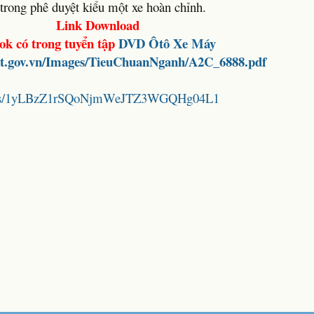
trong phê duyệt kiểu một xe hoàn chỉnh.
Link Download
ok có trong tuyển tập
DVD
Ôtô Xe Máy
t.gov.vn/Images/TieuChuanNganh/A2C_6888.pdf
folders/1yLBzZ1rSQoNjmWeJTZ3WGQHg04L1