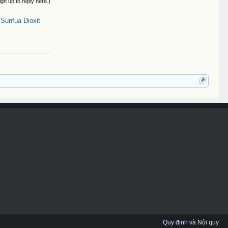
ign up to reply here.)
unfua Đioxit
Quy định và Nội quy