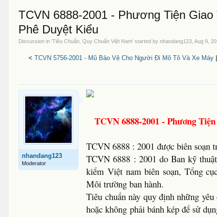
TCVN 6888-2001 - Phương Tiện Giao
Phê Duyệt Kiểu
Discussion in '
Tiêu Chuẩn, Quy Chuẩn Việt Nam
' started by
nhandang123
,
Aug 9, 2
<
TCVN 5756-2001 - Mũ Bảo Vệ Cho Người Đi Mô Tô Và Xe Máy
TCVN 6888-2001 - Phương Tiện
TCVN 6888 : 2001 được biên soạn t
nhandang123
TCVN 6888 : 2001 do Ban kỹ thuật
Moderator
kiểm Việt nam biên soạn, Tổng cụ
Môi trường ban hành.
Tiêu chuẩn này quy định những yêu 
hoặc không phải bánh kép để sử dụng