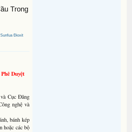
ầu Trong
unfua Đioxit
 Phê Duyệt
 và Cục Đăng
 Công nghệ và
ánh, bánh kép
ận hoặc các bộ