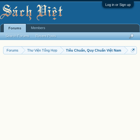
Log in or Sign up
Members
Forums
Search Forums
Recent Posts
Forums
Thư Viện Tổng Hợp
Tiêu Chuẩn, Quy Chuẩn Việt Nam