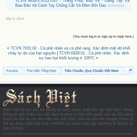
TCVN 8838-2-2011-ISO - Trang Phục Bảo Vệ - Găng Tay Và
Bao Bảo Vệ Cánh Tay Chống Cắt Và Đâm Bởi Dao
25/04/2016
Mar 9, 2014
(You must log in or sign up to reply here.)
<
TCVN 7031:02 - Cà phê nhân và cà phê rang. Xác định mật độ khối
chảy tự do của hạt nguyên
|
TCVN 6928:01 - Cà phê nhân. Xác định
sự hao hụt khối lượng ở 105ºC
>
Forums
Thư Viện Tổng Hợp
Tiêu Chuẩn, Quy Chuẩn Việt Nam
Sách Việt là nơi lưu trữ thông tin sách được xuất bản tại Việt Nam. Trong
thông tin giới thiệu của mỗi sách thường có liên kết nguồn của tài liệu đang
được lưu trữ tại các thư viện của Việt Nam. Đối với liên kết Google Drive có
thể tải được miễn phí hoặc KHÔNG có quyền truy cập (thường là không có
bản số hóa).