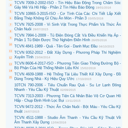
TCVN 7009-2-2002-ISO - Tín Hiệu Báo Động Trong Chăm Sóc
Gây Mê Và Hô Hấp - Phần 2 Tín Hiệu Báo Động
19/01/2016
TCVN 10865-3-2015-ISO - Cơ Tính Của Các Chi Tiết Lắp Xiết
Bằng Thép Không Gỉ Chịu Ăn Mòn - Phần 3
03/05/2016
TCVN 7925-2008 - Vi Sinh Vật Trong Thực Phẩm Và Thức Ăn
Chăn Nuôi
29/07/2015
TCVN 7994-1-2009 - Tủ Điện Đóng Cắt Và Điều Khiển Hạ Áp -
Phần 1 Tủ Điện Được Thử Nghiệm Điển Hình
26/05/2016
TCVN 4841-1989 - Quả - Tên Gọi - Danh Mục Đầu
04/10/2015
TCVN 9352-2012 - Đất Xây Dựng - Phương Pháp Thí Nghiệm
Xuyên Tĩnh
23/04/2014
TCVN 8606-4-2017-ISO - Phương Tiện Giao Thông Đường Bộ -
Bộ Phận Của Hệ Thống Nhiên Liệu Khí
15/02/2019
TCVN 4609-1988 - Hệ Thống Tài Liệu Thiết Kế Xây Dựng - Đồ
Dùng Trong Nhà - Ký Hiệu Quy Ước
17/10/2015
10TCN 790-2006 - Tiêu Chuẩn Rau Quả - Su Lơ Lạnh Đông
Nhanh - Yêu Cầu Kỹ Thuật
02/09/2015
TCVN 7313-2003 - Phương Tiện Cá Nhân Bảo Vệ Cơ Quan Hô
Hấp - Chụp Định Hình Lọc Bụi
13/11/2015
TCVN 9472-2012 - Thức Ăn Chăn Nuôi - Bột Máu - Yêu Cầu Kỹ
thuật
24/07/2015
TCVN 4511-1988 - Studio Âm Thanh - Yêu Cầu Kỹ Thuật Về
Âm Thanh Xây Dựng
12/04/2016