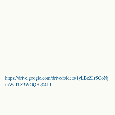
https://drive.google.com/drive/folders/1yLBzZ1rSQoNj
mWeJTZ3WGQHg04L1