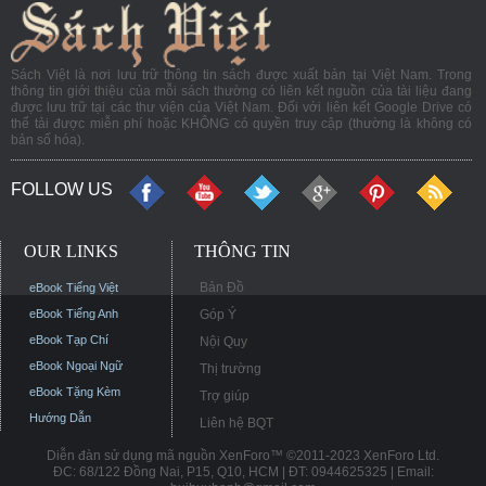
Sách Việt là nơi lưu trữ thông tin sách được xuất bản tại Việt Nam. Trong
thông tin giới thiệu của mỗi sách thường có liên kết nguồn của tài liệu đang
được lưu trữ tại các thư viện của Việt Nam. Đối với liên kết Google Drive có
thể tải được miễn phí hoặc KHÔNG có quyền truy cập (thường là không có
bản số hóa).
FOLLOW US
OUR LINKS
THÔNG TIN
Bản Đồ
eBook Tiếng Việt
eBook Tiếng Anh
Góp Ý
eBook Tạp Chí
Nội Quy
eBook Ngoại Ngữ
Thị trường
eBook Tặng Kèm
Trợ giúp
Hướng Dẫn
Liên hệ BQT
Diễn đàn sử dụng mã nguồn XenForo™ ©2011-2023 XenForo Ltd.
ĐC: 68/122 Đồng Nai, P15, Q10, HCM | ĐT: 0944625325 | Email: