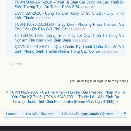
TCVN 5699-2-74-2010 - Thiết Bị Điện Gia Dụng Và Các Thiết Bị
Điện Tương Tự - An Toàn - Phần 2-74
20/04/2016
ĐLVN 297-2016 - Công Tơ Điện Xoay Chiều Chuẩn - Quy Trình
Hiệu Chuẩn
11/06/2016
TCVN 10078-2013-ISO - Giầy Dép - Phương Pháp Thử Gót Và
Phủ Gót - Độ Bền Giữ Phủ Gót
31/10/2015
14 TCN 90-1995 - Công Trình Thủy Lợi Quy Trình Thi Công Và
Nghiệm Thu Khớp Nối Biến Dạng
23/01/2015
QCVN 07-2010-BYT - Quy Chuẩn Kỹ Thuật Quốc Gia Về Vệ
Sinh Phòng Bệnh Truyền Nhiễm Trong Các Cơ Sở
16/06/2016
Jul 30, 2015
(You must log in or sign up to reply here.)
<
TCVN 6929-2007 - Cà Phê Nhân - Hướng Dẫn Phương Pháp Mô Tả
Yêu Cầu Kỹ Thuật
|
TCVN 6949-2001 - Thuốc Lá - Xác Định Dư
Lượng Thuốc Diệt Chồi Flumetralin (Prime Plus Cga-41065)
>
Forums
Thư Viện Tổng Hợp
Tiêu Chuẩn, Quy Chuẩn Việt Nam