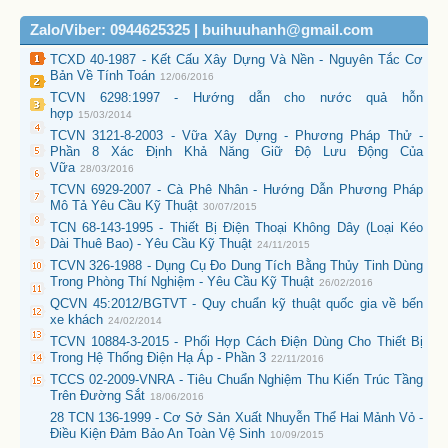
Zalo/Viber: 0944625325 | buihuuhanh@gmail.com
TCXD 40-1987 - Kết Cấu Xây Dựng Và Nền - Nguyên Tắc Cơ
Bản Về Tính Toán
12/06/2016
TCVN 6298:1997 - Hướng dẫn cho nước quả hỗn
hợp
15/03/2014
TCVN 3121-8-2003 - Vữa Xây Dựng - Phương Pháp Thử -
Phần 8 Xác Định Khả Năng Giữ Độ Lưu Động Của
Vữa
28/03/2016
TCVN 6929-2007 - Cà Phê Nhân - Hướng Dẫn Phương Pháp
Mô Tả Yêu Cầu Kỹ Thuật
30/07/2015
TCN 68-143-1995 - Thiết Bị Điện Thoại Không Dây (Loại Kéo
Dài Thuê Bao) - Yêu Cầu Kỹ Thuật
24/11/2015
TCVN 326-1988 - Dụng Cụ Đo Dung Tích Bằng Thủy Tinh Dùng
Trong Phòng Thí Nghiệm - Yêu Cầu Kỹ Thuật
26/02/2016
QCVN 45:2012/BGTVT - Quy chuẩn kỹ thuật quốc gia về bến
xe khách
24/02/2014
TCVN 10884-3-2015 - Phối Hợp Cách Điện Dùng Cho Thiết Bị
Trong Hệ Thống Điện Hạ Áp - Phần 3
22/11/2016
TCCS 02-2009-VNRA - Tiêu Chuẩn Nghiệm Thu Kiến Trúc Tầng
Trên Đường Sắt
18/06/2016
28 TCN 136-1999 - Cơ Sở Sản Xuất Nhuyễn Thể Hai Mảnh Vỏ -
Điều Kiện Đảm Bảo An Toàn Vệ Sinh
10/09/2015