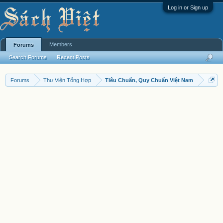
Log in or Sign up
Members
Forums
Search Forums
Recent Posts
Forums
Thư Viện Tổng Hợp
Tiêu Chuẩn, Quy Chuẩn Việt Nam