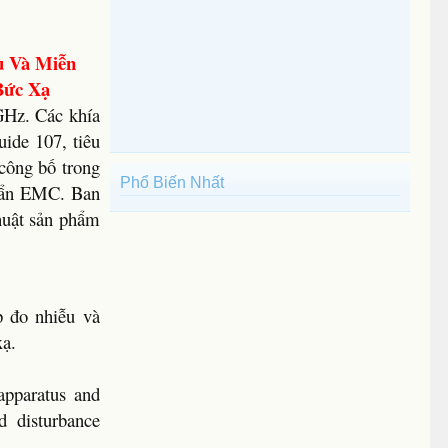
u Và Miễn
Bức Xạ
GHz. Các khía
ide 107, tiêu
công bố trong
Phổ Biến Nhất
huẩn EMC. Ban
thuật sản phẩm
p đo nhiễu và
xạ.
apparatus and
d disturbance