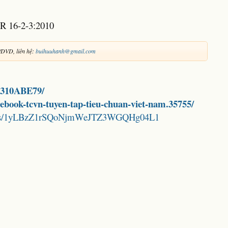
R 16-2-3:2010
/DVD, liên hệ:
buihuuhanh@gmail.com
4C310ABE79/
d-ebook-tcvn-tuyen-tap-tieu-chuan-viet-nam.35755/
folders/1yLBzZ1rSQoNjmWeJTZ3WGQHg04L1