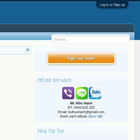
Log in or Sign up
Sign up now!
Hỗ trợ tìm sách
Mr. Hữu Hạnh
ĐT: 0944.625.325
Email: buihuuhanh@gmail.com
Danh sách eBook
Sách Việt
Nhà Tài Trợ