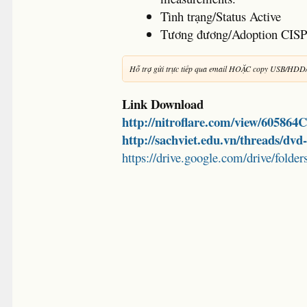
Tình trạng/Status Active
Tương đương/Adoption CISP
Hỗ trợ gửi trực tiếp qua email HOẶC copy USB/HDD
Link Download
http://nitroflare.com/view/60586
http://sachviet.edu.vn/threads/dv
https://drive.google.com/drive/