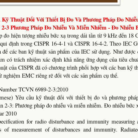
 Kỹ Thuật Đối Với Thiết Bị Đo Và Phương Pháp Đo Nhiễ
 2-3 Phương Pháp Đo Nhiễu Và Miễn Nhiễm - Đo Nhiễu 
p đo hiện tượng nhiễu bức xạ trong dải tần từ 9 kHz đến 18 
qui định trong CISPR 16-4-1 và CISPR 16-4-2. Theo IEC Gu
n để các ban kỹ thuật sản phẩm của IEC sử dụng. Như được 
hẩm có trách nhiệm xác định khả năng ứng dụng của tiêu c
huật của CISPR đã có chương trình phối hợp với các ban kỹ 
thử nghiệm EMC riêng rẽ đối với các sản phẩm cụ thể.
d Number TCVN 6989-2-3:2010
amese) Yêu cầu kỹ thuật đối với thiết bị đo và phương phá
ần 2-3: Phương pháp đo nhiễu và miễn nhiễm. Đo nhiễu bức 
ar 2010
pecification for radio disturbance and immunity measuring 
s of measurement of disturbances and immunity. Radiate