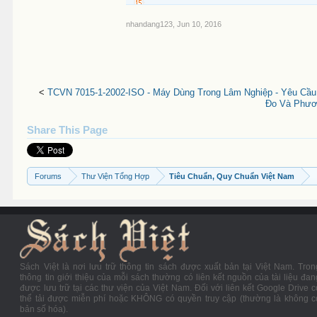
nhandang123
,
Jun 10, 2016
<
TCVN 7015-1-2002-ISO - Máy Dùng Trong Lâm Nghiệp - Yêu Cầ
Đo Và Phươ
Share This Page
Forums
Thư Viện Tổng Hợp
Tiêu Chuẩn, Quy Chuẩn Việt Nam
Sách Việt là nơi lưu trữ thông tin sách được xuất bản tại Việt Nam. Tron
thông tin giới thiệu của mỗi sách thường có liên kết nguồn của tài liệu đan
được lưu trữ tại các thư viện của Việt Nam. Đối với liên kết Google Drive c
thể tải được miễn phí hoặc KHÔNG có quyền truy cập (thường là không c
bản số hóa).