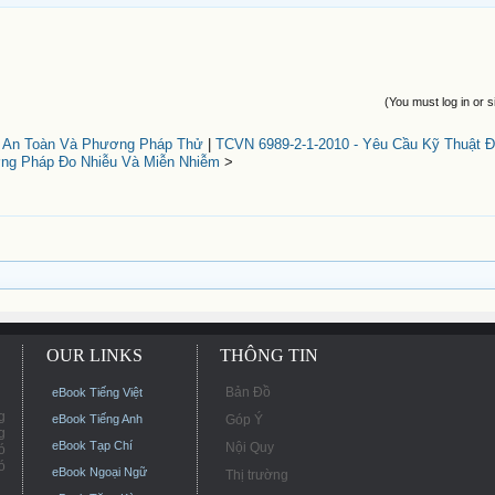
(You must log in or s
u An Toàn Và Phương Pháp Thử
|
TCVN 6989-2-1-2010 - Yêu Cầu Kỹ Thuật Đố
ng Pháp Đo Nhiễu Và Miễn Nhiễm
>
OUR LINKS
THÔNG TIN
Bản Đồ
eBook Tiếng Việt
g
eBook Tiếng Anh
Góp Ý
g
eBook Tạp Chí
Nội Quy
ó
ó
eBook Ngoại Ngữ
Thị trường