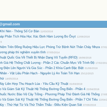
h@gmail.com
 Khí Nén - Thông Số Cơ Bản
11/03/2016
háp Phân Tích Hóa Học Xác Định Hàm Lượng Bo Ôxyt
12/06/2016
15
iệm Trên Đồng Ruộng Hiệu Lực Phòng Trừ Bệnh Nứt Thân Chảy Nhựa
07/0
ơng pháp thí nghiệm xuyên tĩnh
07/05/2014
uật Quốc Gia Về Thiết Bị Nhận Dạng Vô Tuyến (RFID)
16/06/2016
h Giá Hệ Thống Chất Lượng - Phần 2 Các Chuẩn Mực Về Trình Độ
17/02/20
g Điện Lên Người Và Gia Súc - Phần 2 Khía Cạnh Đặc Biệt
01/06/2016
hân - Vật Liệu Phân Hạch - Nguyên Lý An Toàn Tới Hạn
25/12/2015
thử
14/05/2014
Máy Liên Hợp Thu Hoạch Lúa - Yêu Cầu Kỹ Thuật
01/03/2019
 Và Giám Sát Kỹ Thuật Hệ Thống Đường Ống Biển - Phần 4
22/04/2016
 Thuốc Nước Bảo Vệ Cây Trồng - Phương Pháp Thử Đánh Giá Hệ Thống
27/0
 Và Giám Sát Kỹ Thuật Hệ Thống Đường Ống Biển - Phần 7 Chỉ Tiêu
22/04/
ủy - Thử Hạt Từ Và Thử Thẩm Thấu - Điều Kiện Quan Sát
07/06/2016