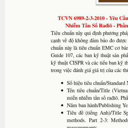
TCVN 6989-2-3-2010 - Yêu Cầu
Nhiễm Tần Số Rađiô - Phần
Tiêu chuẩn này qui định phương phá
cạnh về độ không đảm bảo đo được 
chuẩn này là tiêu chuẩn EMC cơ bả
Guide 107, các ban kỹ thuật sản p
kỹ thuật CISPR và các tiểu ban kỹ t
trong việc đánh giá giá trị của các 
Số hiệu tiêu chuẩn/Standar
Tên tiêu chuẩn/Title (Vietn
miễn nhiễm tần số rađiô. Ph
Năm ban hành/Publishing Ye
Tiêu đề (tiếng Anh)/Title S
methods. Part 2-3: Method
measurements.