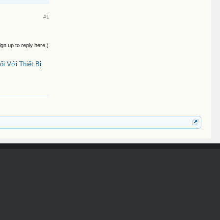
#1
ign up to reply here.)
i Với Thiết Bị