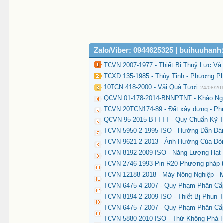
Zalo/Viber: 0944625325 | buihuuhan
TCVN 2007-1977 - Thiết Bị Thuỷ Lực Và
TCXD 135-1985 - Thủy Tinh - Phương P
10TCN 418-2000 - Vải Quả Tươi
24/08/20
QCVN 01-178-2014-BNNPTNT - Khảo Ngh
TCVN 20TCN174-89 - Đất xây dựng - Phư
QCVN 95-2015-BTTTT - Quy Chuẩn Kỹ Th
TCVN 5950-2-1995-ISO - Hướng Dẫn Đán
TCVN 9621-2-2013 - Ảnh Hưởng Của Dòn
TCVN 8192-2009-ISO - Năng Lượng Hạt N
TCVN 2746-1993-Pin R20-Phương pháp 
TCVN 12188-2018 - Máy Nông Nghiệp - 
TCVN 6475-4-2007 - Quy Phạm Phân Cấp
TCVN 8194-2-2009-ISO - Thiết Bị Phun
TCVN 6475-7-2007 - Quy Phạm Phân Cấp
TCVN 5880-2010-ISO - Thử Không Phá H