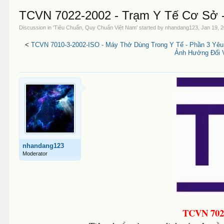
TCVN 7022-2002 - Trạm Y Tế Cơ Sở -
Discussion in '
Tiêu Chuẩn, Quy Chuẩn Việt Nam
' started by
nhandang123
,
Jan 19, 
<
TCVN 7010-3-2002-ISO - Máy Thở Dùng Trong Y Tế - Phần 3 Yê
Ảnh Hưởng Đối 
nhandang123
Moderator
TCVN 7022