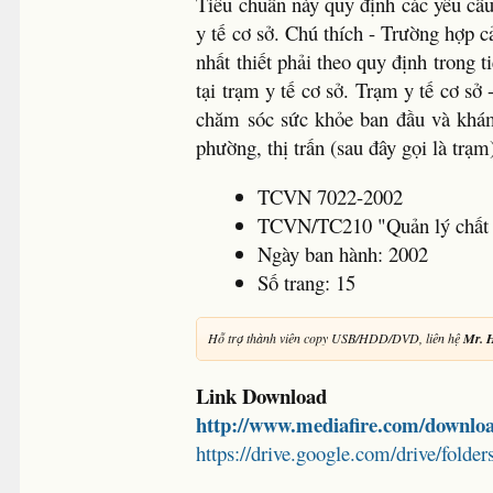
Tiêu chuẩn này quy định các yêu cầu 
y tế cơ sở. Chú thích - Trường hợp c
nhất thiết phải theo quy định tron
tại trạm y tế cơ sở. Trạm y tế cơ sở 
chăm sóc sức khỏe ban đầu và khá
phường, thị trấn (sau đây gọi là trạm
TCVN 7022-2002
TCVN/TC210 "Quản lý chất lư
Ngày ban hành: 2002
Số trang: 15
Hỗ trợ thành viên copy USB/HDD/DVD, liên hệ
Mr. 
Link Download
http://www.mediafire.com/downloa
https://drive.google.com/drive/