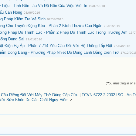
Liệu - Tính Bền Lâu Và Độ Bền Của Việc Viết In
19/07/2018
Cấu Cán Nóng
08/06/2016
ng Pháp Kiểm Tra Vệ Sinh
02/08/2015
Dùng Cho Truyền Động Kéo - Phần 2 Kích Thước Của Ngăn
20/01/2019
ơng Pháp Đo Thính Lực - Phần 2 Phép Đo Thính Lực Trong Trường Âm
15/0
hống Dung Sai
27/01/2016
ặt Điện Hạ Áp - Phần 7-714 Yêu Cầu Đối Với Hệ Thống Lắp Đặt
25/04/2016
Điểm Đóng Băng - Phương Pháp Nhiệt Độ Đông Lạnh Bằng Điện Trở
17/12/201
(You must log in or s
u Cầu Riêng Đối Với Máy Thở Dùng Cấp Cứu
|
TCVN 6722-2-2002-ISO - An T
Với Sức Khỏe Do Các Chất Nguy Hiểm
>