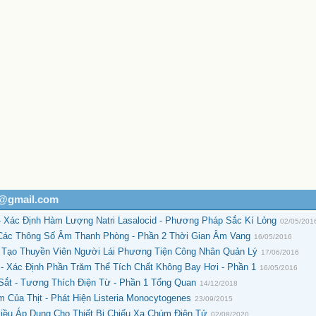
h@gmail.com
 Xác Định Hàm Lượng Natri Lasalocid - Phương Pháp Sắc Kí Lỏng
02/05/201
Các Thông Số Âm Thanh Phòng - Phần 2 Thời Gian Âm Vang
16/05/2016
Tạo Thuyền Viên Người Lái Phương Tiện Công Nhân Quản Lý
17/06/2016
- Xác Định Phần Trăm Thể Tích Chất Không Bay Hơi - Phần 1
16/05/2016
ắt - Tương Thích Điện Từ - Phần 1 Tổng Quan
14/12/2018
 Của Thịt - Phát Hiện Listeria Monocytogenes
23/09/2015
iều Áp Dụng Cho Thiết Bị Chiếu Xạ Chùm Điện Tử
02/08/2020