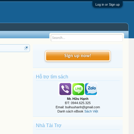
Log in or Sign up
Sign up now!
Hỗ trợ tìm sách
Mr. Hữu Hạnh
ĐT: 0944.625.325
Email: buihuuhanh@gmail.com
Danh sách eBook
Sách Việt
Nhà Tài Trợ