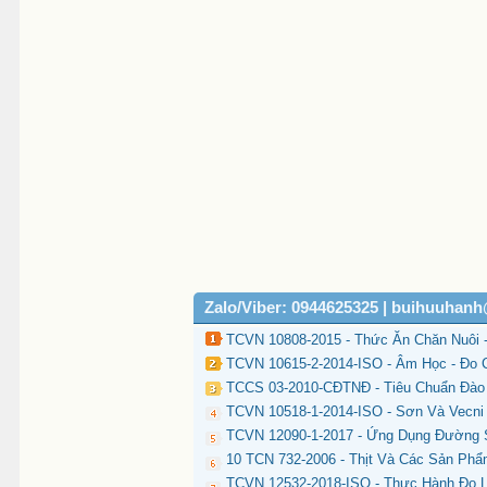
Zalo/Viber: 0944625325 | buihuuhan
TCVN 10808-2015 - Thức Ăn Chăn Nuôi -
TCVN 10615-2-2014-ISO - Âm Học - Đo 
TCCS 03-2010-CĐTNĐ - Tiêu Chuẩn Đào 
TCVN 10518-1-2014-ISO - Sơn Và Vecni 
TCVN 12090-1-2017 - Ứng Dụng Đường S
10 TCN 732-2006 - Thịt Và Các Sản Phẩm
TCVN 12532-2018-ISO - Thực Hành Đo L