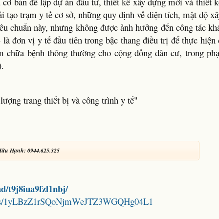
cơ bản để lập dự án đầu tư, thiết kế xây dựng mới và thiết k
ải tạo trạm y tế cơ sở, những quy định về diện tích, mật độ 
g tiêu chuẩn này, nhưng không được ảnh hưởng đến công tác k
- là đơn vị y tế đầu tiên trong bậc thang điều trị để thực hiện
m chữa bệnh thông thường cho cộng đồng dân cư, trong ph
).
ợng trang thiết bị và công trình y tế"
Hữu Hạnh: 0944.625.325
d/t9j8iua9fzl1nbj/
folders/1yLBzZ1rSQoNjmWeJTZ3WGQHg04L1