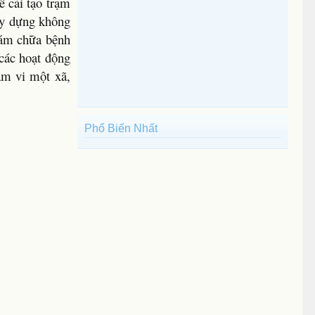
ế cải tạo trạm
xây dựng không
hám chữa bệnh
 các hoạt động
ạm vi một xã,
Phổ Biến Nhất