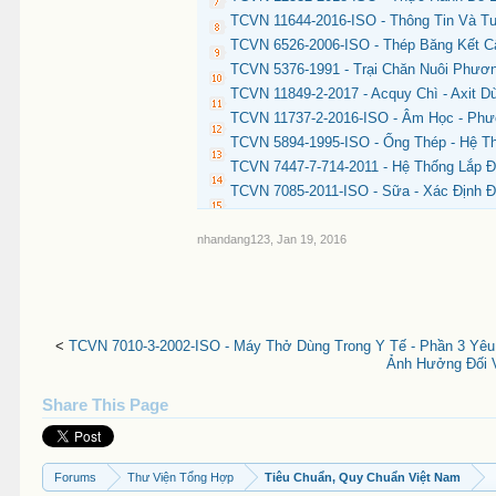
TCVN 11644-2016-ISO - Thông Tin Và Tư 
TCVN 6526-2006-ISO - Thép Băng Kết 
TCVN 5376-1991 - Trại Chăn Nuôi Phươ
TCVN 11849-2-2017 - Acquy Chì - Axit 
TCVN 11737-2-2016-ISO - Âm Học - Phư
TCVN 5894-1995-ISO - Ống Thép - Hệ T
TCVN 7447-7-714-2011 - Hệ Thống Lắp Đ
TCVN 7085-2011-ISO - Sữa - Xác Định 
nhandang123
,
Jan 19, 2016
<
TCVN 7010-3-2002-ISO - Máy Thở Dùng Trong Y Tế - Phần 3 Yê
Ảnh Hưởng Đối 
Share This Page
Forums
Thư Viện Tổng Hợp
Tiêu Chuẩn, Quy Chuẩn Việt Nam