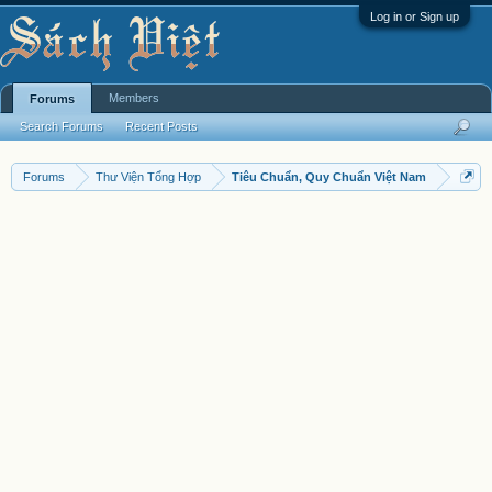
Log in or Sign up
Members
Forums
Search Forums
Recent Posts
Forums
Thư Viện Tổng Hợp
Tiêu Chuẩn, Quy Chuẩn Việt Nam