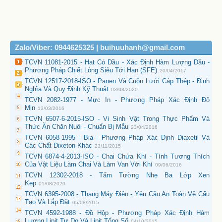
Zalo/Viber: 0944625325 | buihuuhanh@gmail.com
TCVN 11081-2015 - Hạt Có Dầu - Xác Định Hàm Lượng Dầu -
Phương Pháp Chiết Lỏng Siêu Tới Hạn (SFE)
20/04/2017
TCVN 12517-2018-ISO - Panen Và Cuộn Lưới Cáp Thép - Định
Nghĩa Và Quy Định Kỹ Thuật
03/08/2020
TCVN 2082-1977 - Mực In - Phương Pháp Xác Định Độ
Mịn
13/03/2016
TCVN 6507-6-2015-ISO - Vi Sinh Vật Trong Thực Phẩm Và
Thức Ăn Chăn Nuôi - Chuẩn Bị Mẫu
23/04/2016
TCVN 6058-1995 - Bia - Phương Pháp Xác Định Điaxetil Và
Các Chất Đixeton Khác
23/11/2015
TCVN 6874-4-2013-ISO - Chai Chứa Khí - Tính Tương Thích
Của Vật Liệu Làm Chai Và Làm Van Với Khí
09/06/2016
TCVN 12302-2018 - Tấm Tường Nhẹ Ba Lớp Xen
Kẹp
01/08/2020
TCVN 6395-2008 - Thang Máy Điện - Yêu Cầu An Toàn Về Cấu
Tạo Và Lắp Đặt
05/08/2015
TCVN 4592-1988 - Đồ Hộp - Phương Pháp Xác Định Hàm
Lượng Lipit Tự Do Và Lipit Tổng Số
04/10/2015