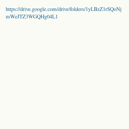
https://drive.google.com/drive/folders/1yLBzZ1rSQoNj
mWeJTZ3WGQHg04L1