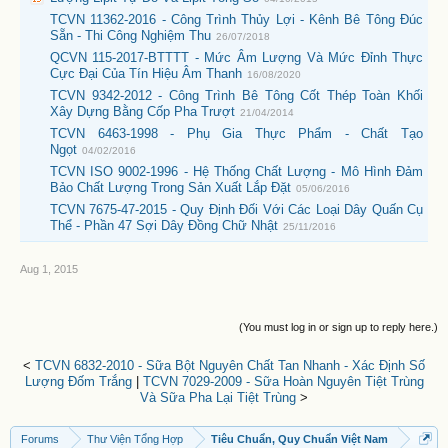
TCVN 11362-2016 - Công Trình Thủy Lợi - Kênh Bê Tông Đúc
Sẵn - Thi Công Nghiệm Thu
26/07/2018
QCVN 115-2017-BTTTT - Mức Âm Lượng Và Mức Đỉnh Thực
Cực Đại Của Tín Hiệu Âm Thanh
16/08/2020
TCVN 9342-2012 - Công Trình Bê Tông Cốt Thép Toàn Khối
Xây Dựng Bằng Cốp Pha Trượt
21/04/2014
TCVN 6463-1998 - Phụ Gia Thực Phẩm - Chất Tạo
Ngọt
04/02/2016
TCVN ISO 9002-1996 - Hệ Thống Chất Lượng - Mô Hình Đảm
Bảo Chất Lượng Trong Sản Xuất Lắp Đặt
05/06/2016
TCVN 7675-47-2015 - Quy Định Đối Với Các Loại Dây Quấn Cụ
Thể - Phần 47 Sợi Dây Đồng Chữ Nhật
25/11/2016
Aug 1, 2015
(You must log in or sign up to reply here.)
<
TCVN 6832-2010 - Sữa Bột Nguyên Chất Tan Nhanh - Xác Định Số
Lượng Đốm Trắng
|
TCVN 7029-2009 - Sữa Hoàn Nguyên Tiệt Trùng
Và Sữa Pha Lại Tiệt Trùng
>
Forums
Thư Viện Tổng Hợp
Tiêu Chuẩn, Quy Chuẩn Việt Nam