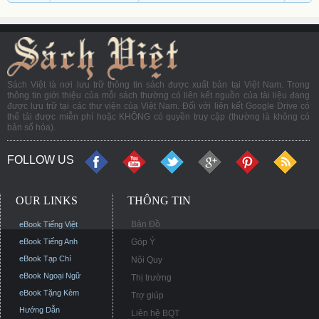
Sách Việt là nơi lưu trữ thông tin sách được xuất bản tại Việt Nam. Trong
thông tin giới thiệu của mỗi sách thường có liên kết nguồn của tài liệu đang
được lưu trữ tại các thư viện của Việt Nam. Đối với liên kết Google Drive có
thể tải được miễn phí hoặc KHÔNG có quyền truy cập (thường là không có
bản số hóa).
FOLLOW US
OUR LINKS
THÔNG TIN
Bản Đồ
eBook Tiếng Việt
eBook Tiếng Anh
Góp Ý
eBook Tạp Chí
Nội Quy
eBook Ngoại Ngữ
Thị trường
eBook Tặng Kèm
Trợ giúp
Hướng Dẫn
Liên hệ BQT