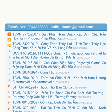
Zalo/Viber: 0944625325 | buihuuhanh@gmail.com
TCVN 7771-2007 - Sản Phẩm Rau Quả - Xác Định Chất Rắn
Hòa Tan - Phương Pháp Khúc Xạ
29/07/2015
TCVN 8420-2010 - Công Trình Thủy Lợi - Tính Toán Thủy Lực
Công Trình Xả Kiểu Hở Và Xói Lòng Dẫn
09/05/2016
QCVN 53:2011/BTTTT-Quy chuẩn kỹ thuật quốc gia về thiết bị
vi ba số SDH Điểm-Điểm dải tần tới 15GHz
22/03/2014
TCVN 6610-6-2011 - Cáp Cách Điện Bằng Polyvinyl Clorua Có
Điện Áp Danh Định Đến Và Bằng 450-750 V
08/06/2016
TCVN 1834-1994 - Công Tắc
19/02/2016
TCVN 8544-2010 - Thức Ăn Chăn Nuôi - Xác Định Hàm Lượng
Clotetracyclin Oxytetracyclin
28/05/2016
64 TCN 76-1994 - Thuốc Thử Bari Clorua
14/06/2016
TCVN 9415-2012 - Điều Tra Đánh Giá Địa Chất Môi Trường -
Phương Pháp Xác Định Liều Tương Đương
08/11/2015
TCVN 8046-2009 - Gỗ - Xác Định Độ Hút Ẩm
30/12/2015
TCVN 329-1969 - Đai Ốc Tròn Có Rãnh Ở Mặt Đầu - Kích
Thước