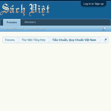
Log in or Sign up
Members
Forums
Search Forums
Recent Posts
Forums
Thư Viện Tổng Hợp
Tiêu Chuẩn, Quy Chuẩn Việt Nam