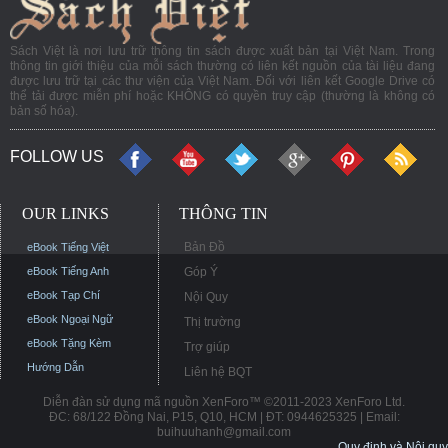
Sách Việt là nơi lưu trữ thông tin sách được xuất bản tại Việt Nam. Trong
thông tin giới thiệu của mỗi sách thường có liên kết nguồn của tài liệu đang
được lưu trữ tại các thư viện của Việt Nam. Đối với liên kết Google Drive có
thể tải được miễn phí hoặc KHÔNG có quyền truy cập (thường là không có
bản số hóa).
FOLLOW US
OUR LINKS
THÔNG TIN
Bản Đồ
eBook Tiếng Việt
eBook Tiếng Anh
Góp Ý
eBook Tạp Chí
Nội Quy
eBook Ngoại Ngữ
Thị trường
eBook Tặng Kèm
Trợ giúp
Hướng Dẫn
Liên hệ BQT
Diễn đàn sử dụng mã nguồn XenForo™ ©2011-2023 XenForo Ltd.
ĐC: 68/122 Đồng Nai, P15, Q10, HCM | ĐT: 0944625325 | Email:
buihuuhanh@gmail.com
Quy định và Nội quy