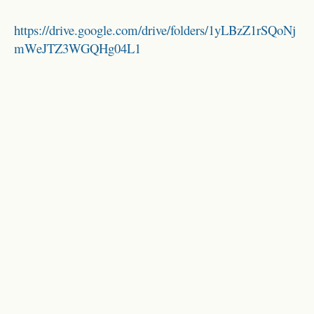
https://drive.google.com/drive/folders/1yLBzZ1rSQoNj
mWeJTZ3WGQHg04L1