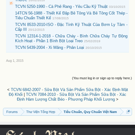
26/02/2016
TCVN 5250-1990 - Cà Phê Rang - Yêu Cầu Kỹ Thuật
03/10/2015
14TCN 56-1988 - Thiết Kế Đập Bê Tông Và Bê Tông Cốt Thép -
Tiêu Chuẩn Thiết Kế
17/08/2015
TCVN 8533-2010-ISO - Đặc Tính Kỹ Thuật Của Bơm Ly Tâm -
Cấp III
20/12/2015
TCVN 12314-1-2018 - Chữa Cháy - Bình Chữa Cháy Tự Động
Kích Hoạt - Phần 1 Bình Bột Loại Treo
25/02/2019
TCVN 5439-2004 - Xi Măng - Phân Loại
20/10/2015
Aug 1, 2015
(You must log in or sign up to reply here.)
<
TCVN 6842-2007 - Sữa Bột Và Sản Phẩm Sữa Bột - Xác Định Mật
Độ Khối
|
TCVN 7084-2010 - Sữa Bột Và Sản Phẩm Sữa Bột - Xác
Định Hàm Lượng Chất Béo - Phương Pháp Khối Lượng
>
Forums
Thư Viện Tổng Hợp
Tiêu Chuẩn, Quy Chuẩn Việt Nam