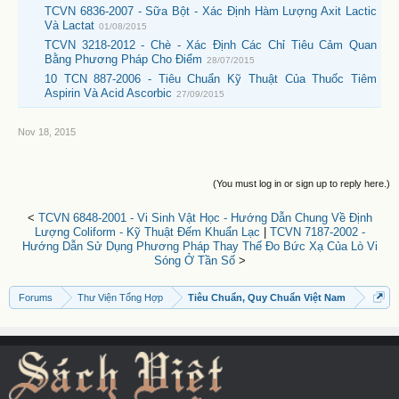
TCVN 6836-2007 - Sữa Bột - Xác Định Hàm Lượng Axit Lactic
Và Lactat
01/08/2015
TCVN 3218-2012 - Chè - Xác Định Các Chỉ Tiêu Cảm Quan
Bằng Phương Pháp Cho Điểm
28/07/2015
10 TCN 887-2006 - Tiêu Chuẩn Kỹ Thuật Của Thuốc Tiêm
Aspirin Và Acid Ascorbic
27/09/2015
Nov 18, 2015
(You must log in or sign up to reply here.)
<
TCVN 6848-2001 - Vi Sinh Vật Học - Hướng Dẫn Chung Về Định
Lượng Coliform - Kỹ Thuật Đếm Khuẩn Lạc
|
TCVN 7187-2002 -
Hướng Dẫn Sử Dụng Phương Pháp Thay Thế Đo Bức Xạ Của Lò Vi
Sóng Ở Tần Số
>
Forums
Thư Viện Tổng Hợp
Tiêu Chuẩn, Quy Chuẩn Việt Nam