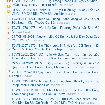
TCVN 7802-2-2007-ISO - Hệ Thống Chống Rơi Ngã Cá Nhân -
Phần 2 Dây Treo Và Thiết Bị Hấp Thụ
25/05/2016
QCVN 02-03-2009-BNNPTNT - Quy Chuẩn Kỹ Thuật Quốc Gia
Về Cơ Sở Chế Biến Thủy Sản Ăn Liền
15/06/2016
TCVN 2340-1978 - Bánh Đai Thang Thành Mỏng Có May Ơ Một
Đầu Ngắn - Kích Thước Cơ Bản
30/03/2016
TCVN 1750-1975 - Vật Liệu Dệt - Phương Pháp Xác Định Độ
Ẩm
07/03/2016
24 TCN 05-2006 - Nguyên Liệu Để Sản Xuất Sứ Dân Dụng Cao
Cấp - Đất Sét
19/09/2015
TCVN 2397-1978 - Hệ Thủy Lực, Khí Nén Và Bôi Trơn - Nối
Ống Cuối Không Chuyển Bậc Ba Ngả
01/10/2016
TCVN 12020-2017-ISO - Bảo Vệ Bức Xạ - Thực Hành Đo Liều
Trong Một Số Cơ Sở Xử Lý Bức Xạ Bằng Tia X
21/08/2018
QCVN 51-2012-BGTVT - Quy Chuẩn Kỹ Thuật Quốc Gia Về
Quy Phạm Phân Cấp Và Đóng Phương Tiện Thủy
14/06/2016
22 TCN 259-2000 Quy Trình Khoan Thăm Dò Địa Chất Công
Trình
15/10/2013
TCVN 8734-2012 - Đá Xây Dựng Công Trình Thủy Lợi - phương
Pháp Phân Tích Thạch Học
26/07/2015
TCVN 7388-2-2013-ISO - Chai Chứa Khí - Chai Chứa Khí Bằng
Thép Không Hàn Có Thể Nạp Lại Được
21/05/2016
TCVN 1597-2-2013-ISO - Cao Su Lưu Hóa Hoặc Nhiệt Dẻo -
Xác Định Độ Bền Xé Rách - Phần 2 Mẫu Thử Nhỏ
04/03/2016