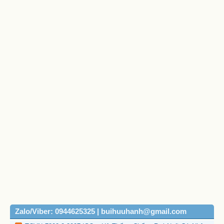
Zalo/Viber: 0944625325 | buihuuhanh@gmail.com