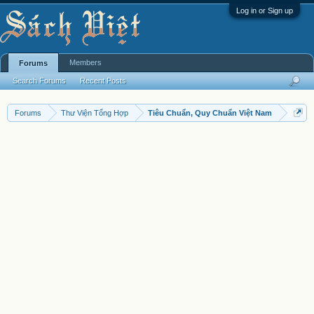
Log in or Sign up
Members
Forums
Search Forums
Recent Posts
Forums
Thư Viện Tổng Hợp
Tiêu Chuẩn, Quy Chuẩn Việt Nam