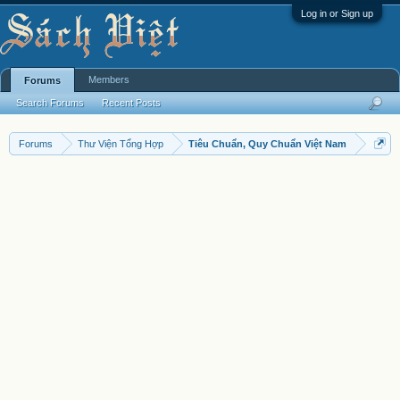
Log in or Sign up
Members
Forums
Search Forums
Recent Posts
Forums
Thư Viện Tổng Hợp
Tiêu Chuẩn, Quy Chuẩn Việt Nam