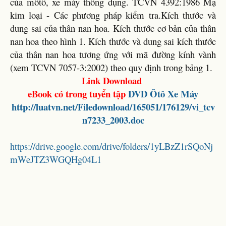
của môtô, xe máy thông dụng. TCVN 4392:1986 Mạ
kim loại - Các phương pháp kiểm tra.Kích thước và
dung sai của thân nan hoa. Kích thước cơ bản của thân
nan hoa theo hình 1. Kích thước và dung sai kích thước
của thân nan hoa tương ứng với mã đường kính vành
(xem TCVN 7057-3:2002) theo quy định trong bảng 1.
Link Download
eBook có trong tuyển tập
DVD
Ôtô Xe Máy
http://luatvn.net/Filedownload/165051/176129/vi_tcv
n7233_2003.doc
https://drive.google.com/drive/folders/1yLBzZ1rSQoNj
mWeJTZ3WGQHg04L1