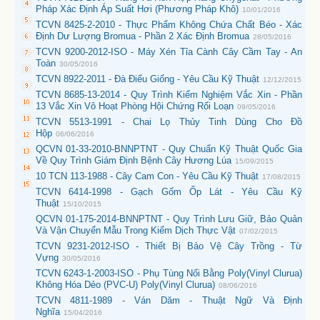
Pháp Xác Định Áp Suất Hơi (Phương Pháp Khô)
10/01/2016
TCVN 8425-2-2010 - Thực Phẩm Không Chứa Chất Béo - Xác
Định Dư Lượng Bromua - Phần 2 Xác Định Bromua
28/05/2016
TCVN 9200-2012-ISO - Máy Xén Tỉa Cành Cây Cầm Tay - An
Toàn
30/05/2016
TCVN 8922-2011 - Đà Điểu Giống - Yêu Cầu Kỹ Thuật
12/12/2015
TCVN 8685-13-2014 - Quy Trình Kiểm Nghiệm Vắc Xin - Phần
13 Vắc Xin Vô Hoạt Phòng Hội Chứng Rối Loạn
09/05/2016
TCVN 5513-1991 - Chai Lọ Thủy Tinh Dùng Cho Đồ
Hộp
06/06/2016
QCVN 01-33-2010-BNNPTNT - Quy Chuẩn Kỹ Thuật Quốc Gia
Về Quy Trình Giám Định Bệnh Cây Hương Lúa
15/09/2015
10 TCN 113-1988 - Cây Cam Con - Yêu Cầu Kỹ Thuật
17/08/2015
TCVN 6414-1998 - Gạch Gốm Ốp Lát - Yêu Cầu Kỹ
Thuật
15/10/2015
QCVN 01-175-2014-BNNPTNT - Quy Trình Lưu Giữ, Bảo Quản
Và Vận Chuyển Mẫu Trong Kiểm Dịch Thực Vật
07/02/2015
TCVN 9231-2012-ISO - Thiết Bị Bảo Vệ Cây Trồng - Từ
Vựng
30/05/2016
TCVN 6243-1-2003-ISO - Phụ Tùng Nối Bằng Poly(Vinyl Clurua)
Không Hóa Dẻo (PVC-U) Poly(Vinyl Clurua)
08/06/2016
TCVN 4811-1989 - Ván Dăm - Thuật Ngữ Và Định
Nghĩa
15/04/2016