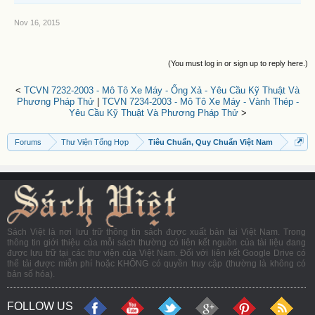
Nov 16, 2015
(You must log in or sign up to reply here.)
<
TCVN 7232-2003 - Mô Tô Xe Máy - Ống Xả - Yêu Cầu Kỹ Thuật Và
Phương Pháp Thử
|
TCVN 7234-2003 - Mô Tô Xe Máy - Vành Thép -
Yêu Cầu Kỹ Thuật Và Phương Pháp Thử
>
Forums
Thư Viện Tổng Hợp
Tiêu Chuẩn, Quy Chuẩn Việt Nam
Sách Việt là nơi lưu trữ thông tin sách được xuất bản tại Việt Nam. Trong
thông tin giới thiệu của mỗi sách thường có liên kết nguồn của tài liệu đang
được lưu trữ tại các thư viện của Việt Nam. Đối với liên kết Google Drive có
thể tải được miễn phí hoặc KHÔNG có quyền truy cập (thường là không có
bản số hóa).
FOLLOW US