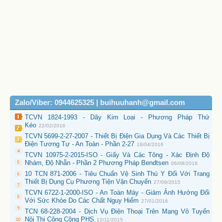
Zalo/Viber: 0944625325 | buihuuhanh@gmail.com
TCVN 1824-1993 - Dây Kim Loại - Phương Pháp Thử
Kéo
22/02/2016
TCVN 5699-2-27-2007 - Thiết Bị Điện Gia Dụng Và Các Thiết Bị
Điện Tương Tự - An Toàn - Phần 2-27
18/04/2016
TCVN 10975-2-2015-ISO - Giấy Và Các Tông - Xác Định Độ
Nhám, Độ Nhẵn - Phần 2 Phương Pháp Bendtsen
06/08/2016
10 TCN 871-2006 - Tiêu Chuẩn Vệ Sinh Thú Y Đối Với Trang
Thiết Bị Dụng Cụ Phương Tiện Vận Chuyển
27/09/2015
TCVN 6722-1-2000-ISO - An Toàn Máy - Giảm Ảnh Hưởng Đối
Với Sức Khỏe Do Các Chất Nguy Hiểm
27/01/2016
TCN 68-228-2004 - Dịch Vụ Điện Thoại Trên Mạng Vô Tuyến
Nội Thị Công Cộng PHS
12/11/2015