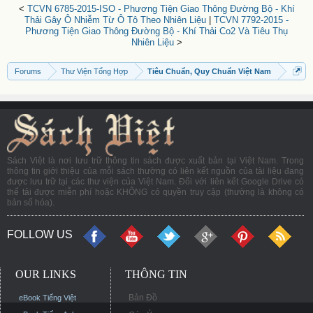
<
TCVN 6785-2015-ISO - Phương Tiện Giao Thông Đường Bộ - Khí
Thải Gây Ô Nhiễm Từ Ô Tô Theo Nhiên Liệu
|
TCVN 7792-2015 -
Phương Tiện Giao Thông Đường Bộ - Khí Thải Co2 Và Tiêu Thụ
Nhiên Liệu
>
Forums
Thư Viện Tổng Hợp
Tiêu Chuẩn, Quy Chuẩn Việt Nam
Sách Việt là nơi lưu trữ thông tin sách được xuất bản tại Việt Nam. Trong
thông tin giới thiệu của mỗi sách thường có liên kết nguồn của tài liệu đang
được lưu trữ tại các thư viện của Việt Nam. Đối với liên kết Google Drive có
thể tải được miễn phí hoặc KHÔNG có quyền truy cập (thường là không có
bản số hóa).
FOLLOW US
OUR LINKS
THÔNG TIN
Bản Đồ
eBook Tiếng Việt