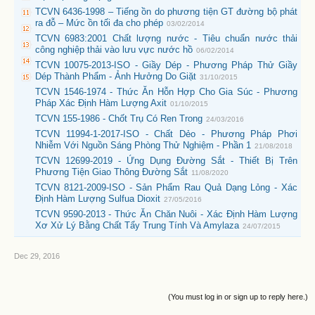
TCVN 6436-1998 – Tiếng ồn do phương tiện GT đường bộ phát
ra đỗ – Mức ồn tối đa cho phép
03/02/2014
TCVN 6983:2001 Chất lượng nước - Tiêu chuẩn nước thải
công nghiệp thải vào lưu vực nước hồ
06/02/2014
TCVN 10075-2013-ISO - Giầy Dép - Phương Pháp Thử Giầy
Dép Thành Phẩm - Ảnh Hưởng Do Giặt
31/10/2015
TCVN 1546-1974 - Thức Ăn Hỗn Hợp Cho Gia Súc - Phương
Pháp Xác Định Hàm Lượng Axit
01/10/2015
TCVN 155-1986 - Chốt Trụ Có Ren Trong
24/03/2016
TCVN 11994-1-2017-ISO - Chất Dẻo - Phương Pháp Phơi
Nhiễm Với Nguồn Sáng Phòng Thử Nghiệm - Phần 1
21/08/2018
TCVN 12699-2019 - Ứng Dụng Đường Sắt - Thiết Bị Trên
Phương Tiện Giao Thông Đường Sắt
11/08/2020
TCVN 8121-2009-ISO - Sản Phẩm Rau Quả Dạng Lỏng - Xác
Định Hàm Lượng Sulfua Dioxit
27/05/2016
TCVN 9590-2013 - Thức Ăn Chăn Nuôi - Xác Định Hàm Lượng
Xơ Xử Lý Bằng Chất Tẩy Trung Tính Và Amylaza
24/07/2015
Dec 29, 2016
(You must log in or sign up to reply here.)