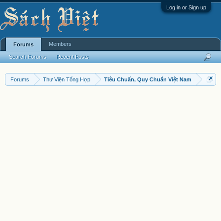
Log in or Sign up
Members
Forums
Search Forums
Recent Posts
Forums
Thư Viện Tổng Hợp
Tiêu Chuẩn, Quy Chuẩn Việt Nam