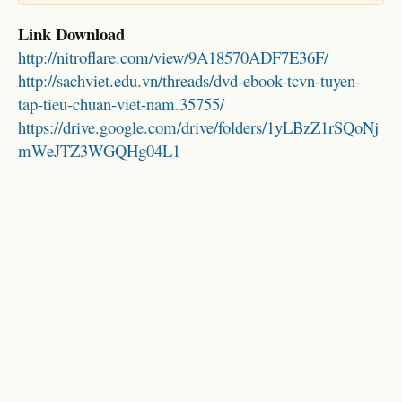
Link Download
http://nitroflare.com/view/9A18570ADF7E36F/
http://sachviet.edu.vn/threads/dvd-ebook-tcvn-tuyen-
tap-tieu-chuan-viet-nam.35755/
https://drive.google.com/drive/folders/1yLBzZ1rSQoNj
mWeJTZ3WGQHg04L1