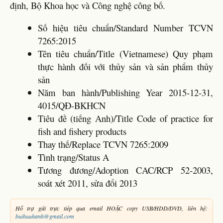
định, Bộ Khoa học và Công nghệ công bố.
Số hiệu tiêu chuẩn/Standard Number TCVN
7265:2015
Tên tiêu chuẩn/Title (Vietnamese) Quy phạm
thực hành đối với thủy sản và sản phẩm thủy
sản
Năm ban hành/Publishing Year 2015-12-31,
4015/QĐ-BKHCN
Tiêu đề (tiếng Anh)/Title Code of practice for
fish and fishery products
Thay thế/Replace TCVN 7265:2009
Tình trạng/Status A
Tương đương/Adoption CAC/RCP 52-2003,
soát xét 2011, sửa đổi 2013
Hỗ trợ gửi trực tiếp qua email HOẶC copy USB/HDD/DVD, liên hệ:
buihuuhanh@gmail.com