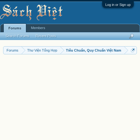
Log in or Sign up
Members
Forums
Search Forums
Recent Posts
Forums
Thư Viện Tổng Hợp
Tiêu Chuẩn, Quy Chuẩn Việt Nam