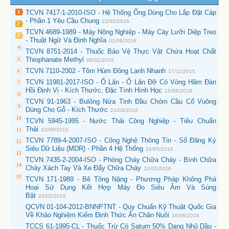
TCVN 7417-1-2010-ISO - Hệ Thống Ống Dùng Cho Lắp Đặt Cáp
- Phần 1 Yêu Cầu Chung
22/05/2016
TCVN 4689-1989 - Máy Nông Nghiệp - Máy Cày Lưỡi Diệp Treo
- Thuật Ngữ Và Định Nghĩa
01/09/2016
TCVN 8751-2014 - Thuốc Bảo Vệ Thực Vật Chứa Hoạt Chất
Thiophanate Methyl
06/02/2015
TCVN 7110-2002 - Tôm Hùm Đông Lạnh Nhanh
17/11/2015
TCVN 11981-2017-ISO - Ổ Lăn - Ổ Lăn Đỡ Có Vòng Hãm Đàn
Hồi Định Vị - Kích Thước, Đặc Tính Hình Học
15/08/2018
TCVN 91-1963 - Bulông Nửa Tinh Đầu Chỏm Cầu Cổ Vuông
Dùng Cho Gỗ - Kích Thước
21/03/2016
TCVN 5945-1995 - Nước Thải Công Nghiệp - Tiêu Chuẩn
Thải
10/09/2015
TCVN 7789-4-2007-ISO - Công Nghệ Thông Tin - Sổ Đăng Ký
Siêu Dữ Liệu (MDR) - Phần 4 Hệ Thống
24/05/2016
TCVN 7435-2-2004-ISO - Phòng Cháy Chữa Cháy - Bình Chữa
Cháy Xách Tay Và Xe Đẩy Chữa Cháy
22/05/2016
TCVN 171-1989 - Bê Tông Nặng - Phương Pháp Không Phá
Hoại Sử Dụng Kết Hợp Máy Đo Siêu Âm Và Súng
Bật
23/02/2016
QCVN 01-104-2012-BNNPTNT - Quy Chuẩn Kỹ Thuật Quốc Gia
Về Khảo Nghiệm Kiểm Định Thức Ăn Chăn Nuôi
16/06/2016
TCCS 61-1995-CL - Thuốc Trừ Cỏ Saturn 50% Dạng Nhũ Dầu -