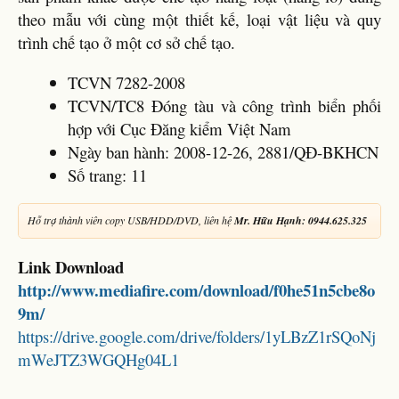
theo mẫu với cùng một thiết kế, loại vật liệu và quy
trình chế tạo ở một cơ sở chế tạo.
TCVN 7282-2008
TCVN/TC8 Đóng tàu và công trình biển phối
hợp với Cục Đăng kiểm Việt Nam
Ngày ban hành: 2008-12-26, 2881/QĐ-BKHCN
Số trang: 11
Hỗ trợ thành viên copy USB/HDD/DVD, liên hệ
Mr. Hữu Hạnh: 0944.625.325
Link Download
http://www.mediafire.com/download/f0he51n5cbe8o
9m/
https://drive.google.com/drive/folders/1yLBzZ1rSQoNj
mWeJTZ3WGQHg04L1