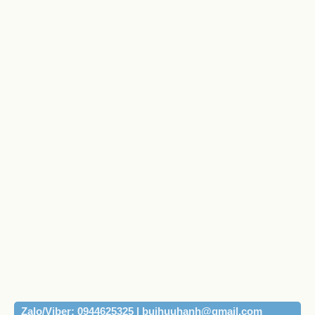
Zalo/Viber: 0944625325 | buihuuhanh@gmail.com