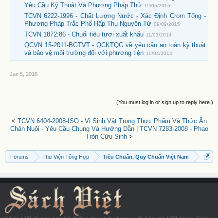
Yêu Cầu Kỹ Thuật Và Phương Pháp Thử
19/06/2016
TCVN 6222-1996 - Chất Lượng Nước - Xác Định Crom Tổng -
Phương Pháp Trắc Phổ Hấp Thụ Nguyên Tử
09/09/2015
TCVN 1872:86 - Chuối tiêu tươi xuất khẩu
11/03/2014
QCVN 15-2011-BGTVT - QCKTQG về yêu cầu an toàn kỹ thuật
và bảo vệ môi trường đối với phương tiện
10/04/2014
Jan 5, 2016
(You must log in or sign up to reply here.)
<
TCVN 6404-2008-ISO - Vi Sinh Vật Trong Thực Phẩm Và Thức Ăn
Chăn Nuôi - Yêu Cầu Chung Và Hướng Dẫn
|
TCVN 7283-2008 - Phao
Tròn Cứu Sinh
>
Forums
Thư Viện Tổng Hợp
Tiêu Chuẩn, Quy Chuẩn Việt Nam