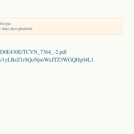
l/Lt1pju
N:
https://goo.gl/eaEa4a
EEDD0E430E/TCVN_7364_-2.pdf
folders/1yLBzZ1rSQoNjmWeJTZ3WGQHg04L1