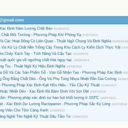
h@gmail.com
 Xác Định Hàm Lượng Chất Béo
01/08/2015
a Chất Môi Trường - Phương Pháp Khí Phóng Xạ
22/07/2015
Và Các Hoạt Động Có Liên Quan - Thuật Ngữ Chung Và Định Nghĩa
04/02/201
Và Xử Lý Chất Nền Trồng Cây Trong Khu Cách Ly Kiểm Dịch Thực Vật
07/
ữa Cháy Xách Tay - Tính Năng Và Cấu Tạo
16/10/2015
ật quốc gia về ngưỡng chất thải nguy hại.
23/02/2014
g Trụ - Thuật Ngữ Ký Hiệu Định Nghĩa
10/06/2016
ủa Gỗ Và Các Sản Phẩm Gỗ - Ván Gỗ Nhân Tạo - Phương Pháp Xác Định
03
g Ống Bằng Chất Dẻo - Ống Và Phụ Tùng Nhựa Nhiệt Rắn Gia Cường
20/08/
- Phương Pháp Xác Định Kali Hữu Hiệu - Yêu Cầu Kỹ Thuật
22/08/2015
Hoặc Nhiệt Dẻo - Xác Định Độ Bám Dính Với Sợi Dệt
29/07/2018
 ẩm. Phương pháp xác định sự hao hụt khối lượng ở 103ºC
10/03/2014
hịt - Xác Định Dư Lượng Ractopamin - Phương Pháp Sắc Ký Lỏng
21/07/2018
ạng Viên Cho Tôm Càng Xanh
11/09/2015
ăng Nghề Tên Nghề Kỹ Thuật Dâu Tằm Tơ
13/09/2015