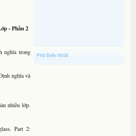
ớp - Phần 2
h nghĩa trong
Phổ Biến Nhất
Định nghĩa và
àn nhiều lớp.
lass. Part 2: