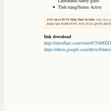
Laminated safety glass
Tình trạng/Status Active
DVD eBook
TCVN Thủy Tinh Và Gốm
:
https://goo.g
Folder hơn 20.000 TCVN, TCN, TCCS, QCVN, ĐLV
link download
http://nitroflare.com/view/67540
https://drive.google.com/drive/