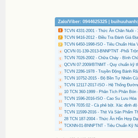
Zalo/Viber: 0944625325 | buihuuhan
TCVN 4331-2001 - Thức Ăn Chăn Nuôi -
TCVN 9416-2012 - Điều Tra Đánh Giá Đị
TCVN 6450-1998-ISO - Tiêu Chuẩn Hóa 
QCVN 01-139-2013-BNNPTNT -Phối Trộn 
TCVN 7026-2002 - Chữa Cháy - Bình Ch
QCVN 07:2009/BTNMT - Quy chuẩn kỹ thu
TCVN 2286-1978 - Truyền Động Bánh Răn
TCVN 10752-2015 - Độ Bền Tự Nhiên C
TCVN 12117-2017-ISO - Hệ Thống Đườn
10 TCN 360-1999 - Phân Tích Phân Bón 
TCVN 1596-2016-ISO - Cao Su Lưu Hóa 
TCVN 7035:02 - Cà phê bột. Xác định độ
TCVN 11599-2016 - Thịt Và Sản Phẩm T
28 TCN 187-2004 - Thức Ăn Hỗn Hợp D
TCKNN-01-BNNPTNT - Tiêu Chuẩn Kỹ N