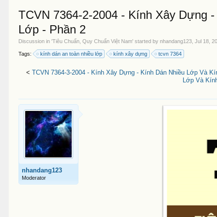
TCVN 7364-2-2004 - Kính Xây Dựng -
Lớp - Phần 2
Discussion in '
Tiêu Chuẩn, Quy Chuẩn Việt Nam
' started by
nhandang123
,
Jul 18, 2
Tags:
kính dán an toàn nhiều lớp
kính xây dựng
tcvn 7364
<
TCVN 7364-3-2004 - Kính Xây Dựng - Kính Dán Nhiều Lớp Và Kí
Lớp Và Kính
nhandang123
Moderator