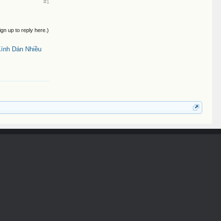
#1
ign up to reply here.)
Kính Dán Nhiều