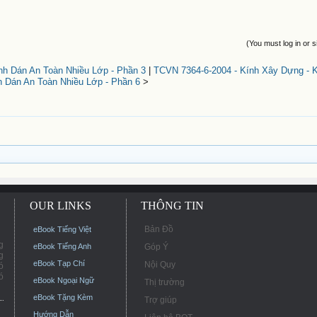
(You must log in or s
nh Dán An Toàn Nhiều Lớp - Phần 3
|
TCVN 7364-6-2004 - Kính Xây Dựng - 
 Dán An Toàn Nhiều Lớp - Phần 6
>
OUR LINKS
THÔNG TIN
Bản Đồ
eBook Tiếng Việt
g
eBook Tiếng Anh
Góp Ý
g
eBook Tạp Chí
Nội Quy
ó
ó
eBook Ngoại Ngữ
Thị trường
eBook Tặng Kèm
Trợ giúp
Hướng Dẫn