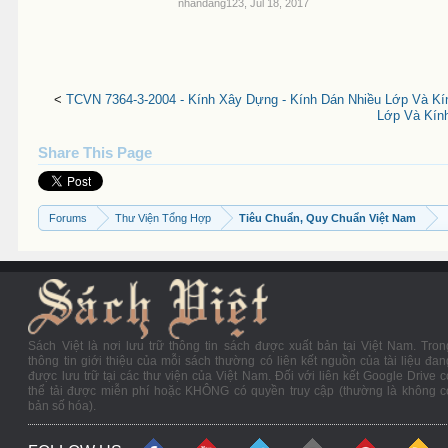
nhandang123
,
Jul 18, 2017
<
TCVN 7364-3-2004 - Kính Xây Dựng - Kính Dán Nhiều Lớp Và Kí
Lớp Và Kính
Share This Page
Forums
Thư Viện Tổng Hợp
Tiêu Chuẩn, Quy Chuẩn Việt Nam
Sách Việt là nơi lưu trữ thông tin sách được xuất bản tại Việt Nam. Tron
thông tin giới thiệu của mỗi sách thường có liên kết nguồn của tài liệu đan
được lưu trữ tại các thư viện của Việt Nam. Đối với liên kết Google Drive c
thể tải được miễn phí hoặc KHÔNG có quyền truy cập (thường là không c
bản số hóa).