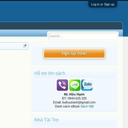
Log in or Sign up
Sign up now!
Hỗ trợ tìm sách
Mr. Hữu Hạnh
ĐT: 0944.625.325
Email: buihuuhanh@gmail.com
Danh sách eBook
Sách Việt
Nhà Tài Trợ