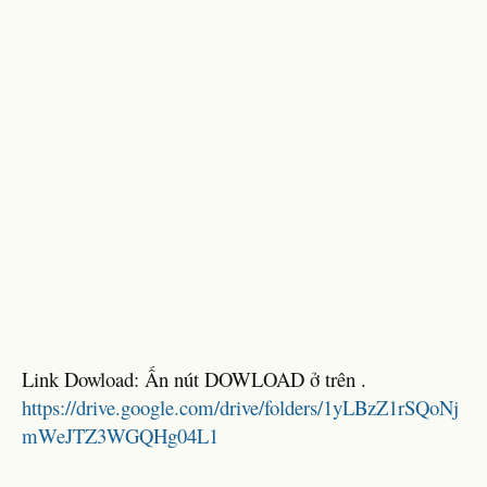
Link Dowload: Ấn nút DOWLOAD ở trên .
https://drive.google.com/drive/folders/1yLBzZ1rSQoNj
mWeJTZ3WGQHg04L1