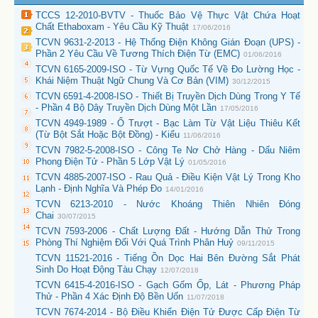
TCCS 12-2010-BVTV - Thuốc Bảo Vệ Thực Vật Chứa Hoạt
Chất Ethaboxam - Yêu Cầu Kỹ Thuật
17/06/2016
TCVN 9631-2-2013 - Hệ Thống Điện Không Gián Đoạn (UPS) -
Phần 2 Yêu Cầu Về Tương Thích Điện Từ (EMC)
01/06/2016
TCVN 6165-2009-ISO - Từ Vựng Quốc Tế Về Đo Lường Học -
Khái Niệm Thuật Ngữ Chung Và Cơ Bản (VIM)
30/12/2015
TCVN 6591-4-2008-ISO - Thiết Bị Truyền Dịch Dùng Trong Y Tế
- Phần 4 Bộ Dây Truyền Dịch Dùng Một Lần
17/05/2016
TCVN 4949-1989 - Ổ Trượt - Bạc Làm Từ Vật Liệu Thiêu Kết
(Từ Bột Sắt Hoặc Bột Đồng) - Kiểu
11/06/2016
TCVN 7982-5-2008-ISO - Công Te Nơ Chở Hàng - Dấu Niêm
Phong Điện Tử - Phần 5 Lớp Vật Lý
01/05/2016
TCVN 4885-2007-ISO - Rau Quả - Điều Kiện Vật Lý Trong Kho
Lạnh - Định Nghĩa Và Phép Đo
14/01/2016
TCVN 6213-2010 - Nước Khoáng Thiên Nhiên Đóng
Chai
30/07/2015
TCVN 7593-2006 - Chất Lượng Đất - Hướng Dẫn Thử Trong
Phòng Thí Nghiệm Đối Với Quá Trình Phân Huỷ
09/11/2015
TCVN 11521-2016 - Tiếng Ồn Dọc Hai Bên Đường Sắt Phát
Sinh Do Hoạt Động Tàu Chạy
12/07/2018
TCVN 6415-4-2016-ISO - Gạch Gốm Ốp, Lát - Phương Pháp
Thử - Phần 4 Xác Định Độ Bền Uốn
11/07/2018
TCVN 7674-2014 - Bộ Điều Khiển Điện Tử Được Cấp Điện Từ