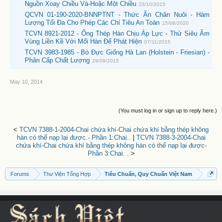
Nguồn Xoay Chiều Và-Hoặc Một Chiều
23/10/2015
QCVN 01-190-2020-BNNPTNT - Thức Ăn Chăn Nuôi - Hàm
Lượng Tối Đa Cho Phép Các Chỉ Tiêu An Toàn
15/08/2020
TCVN 8921-2012 - Ống Thép Hàn Chịu Áp Lực - Thử Siêu Âm
Vùng Liền Kề Với Mối Hàn Để Phát Hiện
07/11/2015
TCVN 3983-1985 - Bò Đực Giống Hà Lan (Holstein - Friesian) -
Phân Cấp Chất Lượng
29/09/2015
May 10, 2014
(You must log in or sign up to reply here.)
<
TCVN 7388-1-2004-Chai chứa khí-Chai chứa khí bằng thép không
hàn có thể nạp lại được.- Phần 1:Chai..
|
TCVN 7388-3-2004-Chai
chứa khí-Chai chứa khí bằng thép không hàn có thể nạp lại được-
Phần 3:Chai. .
>
Forums
Thư Viện Tổng Hợp
Tiêu Chuẩn, Quy Chuẩn Việt Nam