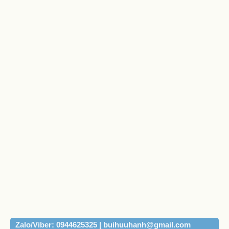
Zalo/Viber: 0944625325 | buihuuhanh@gmail.com