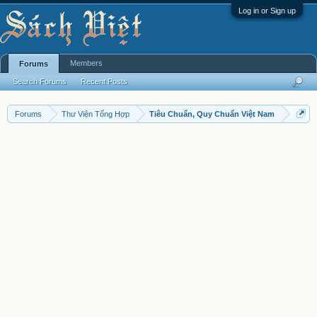
Log in or Sign up
Members
Forums
Search Forums
Recent Posts
Forums
Thư Viện Tổng Hợp
Tiêu Chuẩn, Quy Chuẩn Việt Nam