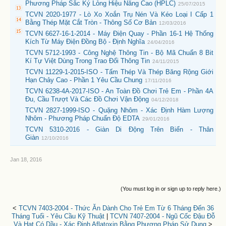
Phương Pháp Sắc Ký Lỏng Hiệu Năng Cao (HPLC)
25/07/2015
TCVN 2020-1977 - Lò Xo Xoắn Trụ Nén Và Kéo Loại I Cấp 1
Bằng Thép Mặt Cắt Tròn - Thông Số Cơ Bản
12/03/2016
TCVN 6627-16-1-2014 - Máy Điện Quay - Phần 16-1 Hệ Thống
Kích Từ Máy Điện Đồng Bộ - Định Nghĩa
24/04/2016
TCVN 5712-1993 - Công Nghệ Thông Tin - Bộ Mã Chuẩn 8 Bit
Kí Tự Việt Dùng Trong Trao Đổi Thông Tin
24/11/2015
TCVN 11229-1-2015-ISO - Tấm Thép Và Thép Băng Rộng Giới
Hạn Chảy Cao - Phần 1 Yêu Cầu Chung
17/11/2016
TCVN 6238-4A-2017-ISO - An Toàn Đồ Chơi Trẻ Em - Phần 4A
Đu, Cầu Trượt Và Các Đồ Chơi Vận Động
04/12/2018
TCVN 2827-1999-ISO - Quặng Nhôm - Xác Định Hàm Lượng
Nhôm - Phương Pháp Chuẩn Độ EDTA
29/01/2016
TCVN 5310-2016 - Giàn Di Động Trên Biển - Thân
Giàn
12/10/2016
Jan 18, 2016
(You must log in or sign up to reply here.)
<
TCVN 7403-2004 - Thức Ăn Dành Cho Trẻ Em Từ 6 Tháng Đến 36
Tháng Tuổi - Yêu Cầu Kỹ Thuật
|
TCVN 7407-2004 - Ngũ Cốc Đậu Đỗ
Và Hạt Có Dầu - Xác Định Aflatoxin Bằng Phương Pháp Sử Dụng
>