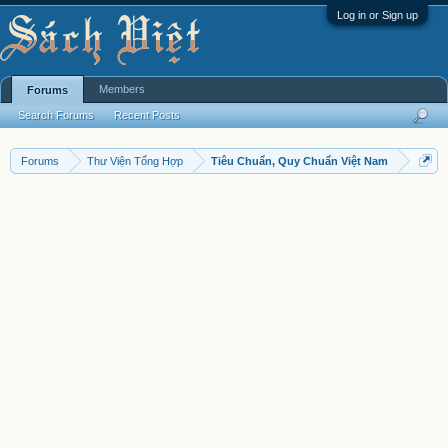
Log in or Sign up
Members
Forums
Search Forums
Recent Posts
Forums
Thư Viện Tổng Hợp
Tiêu Chuẩn, Quy Chuẩn Việt Nam