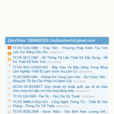
Zalo/Viber: 0944625325 | buihuuhanh@gmail.com
TCVN 5116-1990 - Thép Tấm - Phương Pháp Kiểm Tra Tính
Liên Tục Bằng Siêu Âm
03/08/2016
TCVN 5671-1992 - Hệ Thống Tài Liệu Thiết Kế Xây Dựng - Hồ
Sơ Thiết Kế Kiến Trúc
16/10/2015
TCVN 8411-3-2010-ISO - Máy Kéo Và Máy Dùng Trong Nông
Lâm Nghiệp Thiết Bị Làm Vườn Và Làm Cỏ
28/05/2016
TCVN 5509-1991 - Không Khí Vùng Làm Việc - Bụi Chứa Silic -
Nồng Độ Tối Đa Cho Phép Và Đánh Giá
25/11/2015
QCVN 04:2013/BCT Quy chuẩn kỹ thuật quốc gia về an toàn
chai chứa khí dầu mỏ hóa lỏng bằng thép
14/02/2014
TCVN 124-1963 - Đai Ốc - Yêu Cầu Kỹ Thuật
22/03/2016
TCVN 9088-2-2011-ISO - Công Nghệ Thông Tin - Thiết Bị Văn
Phòng - Thông Tin Tối Thiểu
30/05/2016
TCVN 8025-2009 - Nước Mắm - Xác Định Hàm Lượng Urê -