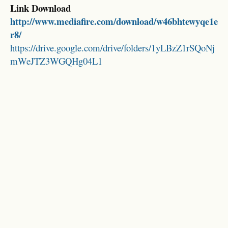
Link Download
http://www.mediafire.com/download/w46bhtewyqe1e
r8/
https://drive.google.com/drive/folders/1yLBzZ1rSQoNj
mWeJTZ3WGQHg04L1