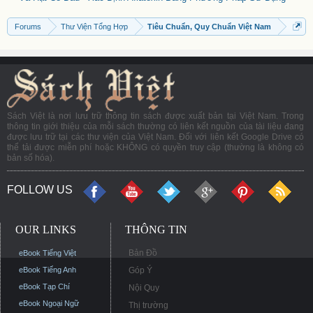
Forums
Thư Viện Tổng Hợp
Tiêu Chuẩn, Quy Chuẩn Việt Nam
Sách Việt là nơi lưu trữ thông tin sách được xuất bản tại Việt Nam. Trong
thông tin giới thiệu của mỗi sách thường có liên kết nguồn của tài liệu đang
được lưu trữ tại các thư viện của Việt Nam. Đối với liên kết Google Drive có
thể tải được miễn phí hoặc KHÔNG có quyền truy cập (thường là không có
bản số hóa).
FOLLOW US
OUR LINKS
THÔNG TIN
Bản Đồ
eBook Tiếng Việt
eBook Tiếng Anh
Góp Ý
eBook Tạp Chí
Nội Quy
eBook Ngoại Ngữ
Thị trường