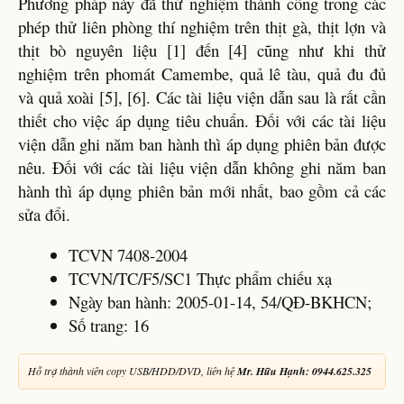
Phương pháp này đã thử nghiệm thành công trong các
phép thử liên phòng thí nghiệm trên thịt gà, thịt lợn và
thịt bò nguyên liệu [1] đến [4] cũng như khi thử
nghiệm trên phomát Camembe, quả lê tàu, quả đu đủ
và quả xoài [5], [6]. Các tài liệu viện dẫn sau là rất cần
thiết cho việc áp dụng tiêu chuẩn. Đối với các tài liệu
viện dẫn ghi năm ban hành thì áp dụng phiên bản được
nêu. Đối với các tài liệu viện dẫn không ghi năm ban
hành thì áp dụng phiên bản mới nhất, bao gồm cả các
sửa đổi.
TCVN 7408-2004
TCVN/TC/F5/SC1 Thực phẩm chiếu xạ
Ngày ban hành: 2005-01-14, 54/QĐ-BKHCN;
Số trang: 16
Hỗ trợ thành viên copy USB/HDD/DVD, liên hệ
Mr. Hữu Hạnh: 0944.625.325