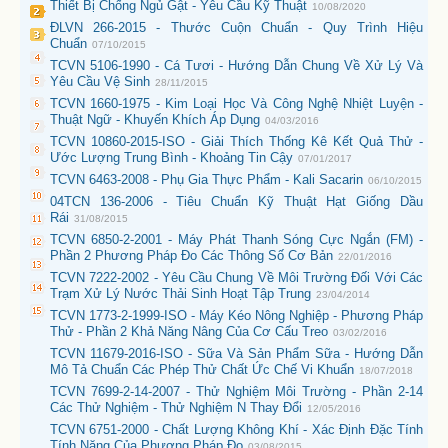
Thiết Bị Chống Ngủ Gật - Yêu Cầu Kỹ Thuật
10/08/2020
ĐLVN 266-2015 - Thước Cuộn Chuẩn - Quy Trình Hiệu
Chuẩn
07/10/2015
TCVN 5106-1990 - Cá Tươi - Hướng Dẫn Chung Về Xử Lý Và
Yêu Cầu Vệ Sinh
28/11/2015
TCVN 1660-1975 - Kim Loại Học Và Công Nghệ Nhiệt Luyện -
Thuật Ngữ - Khuyến Khích Áp Dụng
04/03/2016
TCVN 10860-2015-ISO - Giải Thích Thống Kê Kết Quả Thử -
Ước Lượng Trung Bình - Khoảng Tin Cậy
07/01/2017
TCVN 6463-2008 - Phụ Gia Thực Phẩm - Kali Sacarin
06/10/2015
04TCN 136-2006 - Tiêu Chuẩn Kỹ Thuật Hạt Giống Dầu
Rái
31/08/2015
TCVN 6850-2-2001 - Máy Phát Thanh Sóng Cực Ngắn (FM) -
Phần 2 Phương Pháp Đo Các Thông Số Cơ Bản
22/01/2016
TCVN 7222-2002 - Yêu Cầu Chung Về Môi Trường Đối Với Các
Trạm Xử Lý Nước Thải Sinh Hoạt Tập Trung
23/04/2014
TCVN 1773-2-1999-ISO - Máy Kéo Nông Nghiệp - Phương Pháp
Thử - Phần 2 Khả Năng Nâng Của Cơ Cấu Treo
03/02/2016
TCVN 11679-2016-ISO - Sữa Và Sản Phẩm Sữa - Hướng Dẫn
Mô Tả Chuẩn Các Phép Thử Chất Ức Chế Vi Khuẩn
18/07/2018
TCVN 7699-2-14-2007 - Thử Nghiệm Môi Trường - Phần 2-14
Các Thử Nghiệm - Thử Nghiệm N Thay Đổi
12/05/2016
TCVN 6751-2000 - Chất Lượng Không Khí - Xác Định Đặc Tính
Tính Năng Của Phương Pháp Đo
03/08/2015