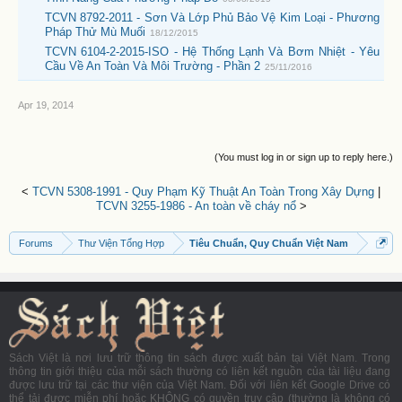
TCVN 8792-2011 - Sơn Và Lớp Phủ Bảo Vệ Kim Loại - Phương
Pháp Thử Mù Muối
18/12/2015
TCVN 6104-2-2015-ISO - Hệ Thống Lạnh Và Bơm Nhiệt - Yêu
Cầu Về An Toàn Và Môi Trường - Phần 2
25/11/2016
Apr 19, 2014
(You must log in or sign up to reply here.)
<
TCVN 5308-1991 - Quy Phạm Kỹ Thuật An Toàn Trong Xây Dựng
|
TCVN 3255-1986 - An toàn về cháy nổ
>
Forums
Thư Viện Tổng Hợp
Tiêu Chuẩn, Quy Chuẩn Việt Nam
Sách Việt là nơi lưu trữ thông tin sách được xuất bản tại Việt Nam. Trong
thông tin giới thiệu của mỗi sách thường có liên kết nguồn của tài liệu đang
được lưu trữ tại các thư viện của Việt Nam. Đối với liên kết Google Drive có
thể tải được miễn phí hoặc KHÔNG có quyền truy cập (thường là không có