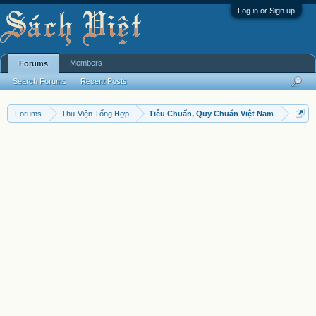
Log in or Sign up
Members
Forums
Search Forums
Recent Posts
Forums
Thư Viện Tổng Hợp
Tiêu Chuẩn, Quy Chuẩn Việt Nam