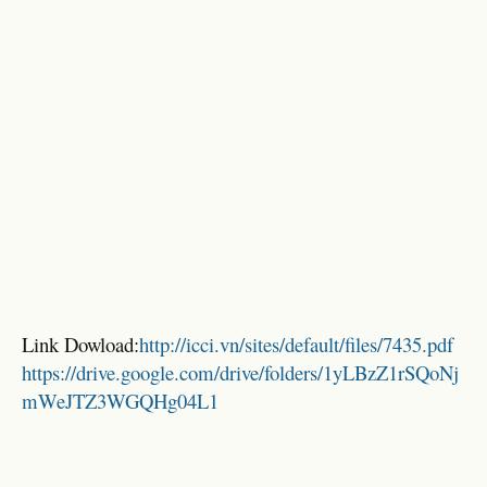
Link Dowload:
http://icci.vn/sites/default/files/7435.pdf
https://drive.google.com/drive/folders/1yLBzZ1rSQoNj
mWeJTZ3WGQHg04L1