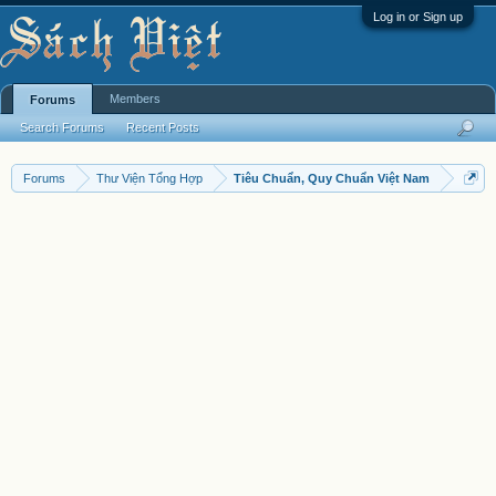
Log in or Sign up
Members
Forums
Search Forums
Recent Posts
Forums
Thư Viện Tổng Hợp
Tiêu Chuẩn, Quy Chuẩn Việt Nam