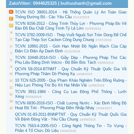
Zalo/Viber: 0944625325 | buihuuhanh@gmail.com
TCVN ISO 39001-2014 - Hệ Thống Quản Lý An Toàn Giao
Thông Đường Bộ - Các Yêu Cầu
01/12/2015
TCVN 9156-2012 - Công Trình Thủy Lợi - Phương Pháp Đo Vẽ
Bản Đồ Địa Chất Công Trình Tỷ Lệ Lớn
02/05/2014
TCVN 3782-2009-ISO - Thép Vuốt Nguội Sợi Tròn Dùng Để Chế
Tạo Cáp Thép Sợi Cacbon Công Dụng Chung
27/07/2016
TCVN 10891-2015 - Giới Hạn Nhiệt Độ Ngắn Mạch Của Cáp
Điện Có Điện Áp Danh Định
22/11/2016
TCVN 10448-2014-ISO - Giầy Dép - Phương Pháp Thử Các
Phụ Liệu Băng Dính Velcro - Độ Bền Bóc Tách
03/06/2016
QCVN 59-2014-BTNMT - Quy Chuẩn Kỹ Thuật Quốc Gia Về
Phương Pháp Thăm Dò Phóng Xạ
14/08/2015
10 TCN 625-2005 - Quy Phạm Khảo Nghiệm Trên Đồng Ruộng -
Hiệu Lực Phòng Trừ Bọ Xít Hại Nhãn Vải
12/06/2016
TCVN 3911-1984 - Công Cụ Lao Động Phổ Thông - Lưỡi
Xẻng
05/04/2016
TCVN 6830-2016-ISO - Chất Lượng Nước - Xác Định Nồng Độ
Hoạt Độ Triti - Phương Pháp Đếm Nhấp Nháy
15/04/2017
QCVN 01-83-2011-BNNPTNT - Quy Chuẩn Kỹ Thuật Quốc Gia
Về Bệnh Động Vật - Yêu Cầu Chung
14/09/2015
TCVN 7563-4-2005-ISO - Công Nghệ Thông Tin - Từ Vựng -
Phần 4 Tổ Chức Dữ Liệu
23/04/2016