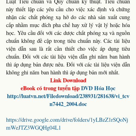
Luật Tiêu chuẩn và Quy chuẩn kỹ thuật. Tiêu chuẩn
này thiết lập các yêu cầu cho việc xác định và chứng
nhận các chất phóng xạ hở do các nhà sản xuất cung
cấp nhằm mục đích pha chế hay xử lý vật lý hoặc hóa
học. Yêu cầu đối với các dược chất phóng xạ và nguồn
chuẩn không đề cập trong tiêu chuẩn này. Các tài liệu
viện dẫn sau là rất cần thiết cho việc áp dụng tiêu
chuẩn. Đối với các tài liệu viện dẫn ghi năm ban hành
thì áp dụng bản được nêu. Đối với các tài liệu viện dẫn
không ghi năm ban hành thì áp dụng bản mới nhất.
Link Download
eBook có trong tuyển tập
DVD
Hóa Học
http://luatvn.net/Filedownload/238931/281638/vi_tcv
n7442_2004.doc
https://drive.google.com/drive/folders/1yLBzZ1rSQoNj
mWeJTZ3WGQHg04L1