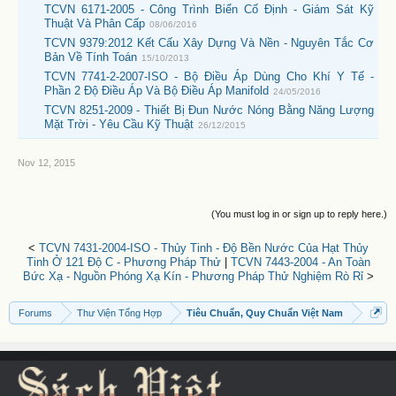
TCVN 6171-2005 - Công Trình Biển Cố Định - Giám Sát Kỹ
Thuật Và Phân Cấp
08/06/2016
TCVN 9379:2012 Kết Cấu Xây Dựng Và Nền - Nguyên Tắc Cơ
Bản Về Tính Toán
15/10/2013
TCVN 7741-2-2007-ISO - Bộ Điều Áp Dùng Cho Khí Y Tế -
Phần 2 Độ Điều Áp Và Bộ Điều Áp Manifold
24/05/2016
TCVN 8251-2009 - Thiết Bị Đun Nước Nóng Bằng Năng Lượng
Mặt Trời - Yêu Cầu Kỹ Thuật
26/12/2015
Nov 12, 2015
(You must log in or sign up to reply here.)
<
TCVN 7431-2004-ISO - Thủy Tinh - Độ Bền Nước Của Hạt Thủy
Tinh Ở 121 Độ C - Phương Pháp Thử
|
TCVN 7443-2004 - An Toàn
Bức Xạ - Nguồn Phóng Xạ Kín - Phương Pháp Thử Nghiệm Rò Rỉ
>
Forums
Thư Viện Tổng Hợp
Tiêu Chuẩn, Quy Chuẩn Việt Nam