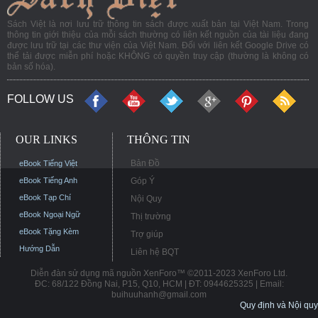
Sách Việt là nơi lưu trữ thông tin sách được xuất bản tại Việt Nam. Trong
thông tin giới thiệu của mỗi sách thường có liên kết nguồn của tài liệu đang
được lưu trữ tại các thư viện của Việt Nam. Đối với liên kết Google Drive có
thể tải được miễn phí hoặc KHÔNG có quyền truy cập (thường là không có
bản số hóa).
FOLLOW US
OUR LINKS
THÔNG TIN
Bản Đồ
eBook Tiếng Việt
eBook Tiếng Anh
Góp Ý
eBook Tạp Chí
Nội Quy
eBook Ngoại Ngữ
Thị trường
eBook Tặng Kèm
Trợ giúp
Hướng Dẫn
Liên hệ BQT
Diễn đàn sử dụng mã nguồn XenForo™ ©2011-2023 XenForo Ltd.
ĐC: 68/122 Đồng Nai, P15, Q10, HCM | ĐT: 0944625325 | Email:
buihuuhanh@gmail.com
Quy định và Nội quy