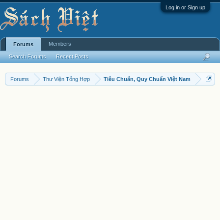
Log in or Sign up
Members
Forums
Search Forums
Recent Posts
Forums
Thư Viện Tổng Hợp
Tiêu Chuẩn, Quy Chuẩn Việt Nam