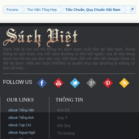
Forums
Thư Viện Tổng Hợp
Tiêu Chuẩn, Quy Chuẩn Việt Nam
Sách Việt là nơi lưu trữ thông tin sách được xuất bản tại Việt Nam. Trong
thông tin giới thiệu của mỗi sách thường có liên kết nguồn của tài liệu đang
được lưu trữ tại các thư viện của Việt Nam. Đối với liên kết Google Drive có
thể tải được miễn phí hoặc KHÔNG có quyền truy cập (thường là không có
bản số hóa).
FOLLOW US
OUR LINKS
THÔNG TIN
Bản Đồ
eBook Tiếng Việt
eBook Tiếng Anh
Góp Ý
eBook Tạp Chí
Nội Quy
eBook Ngoại Ngữ
Thị trường