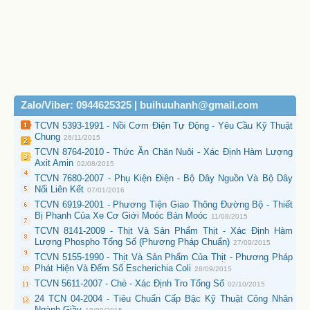
Zalo/Viber: 0944625325 | buihuuhanh@gmail.com
TCVN 5393-1991 - Nồi Cơm Điện Tự Động - Yêu Cầu Kỹ Thuật
Chung
26/11/2015
TCVN 8764-2010 - Thức Ăn Chăn Nuôi - Xác Định Hàm Lượng
Axit Amin
02/08/2015
TCVN 7680-2007 - Phụ Kiện Điện - Bộ Dây Nguồn Và Bộ Dây
Nối Liên Kết
07/01/2016
TCVN 6919-2001 - Phương Tiện Giao Thông Đường Bộ - Thiết
Bị Phanh Của Xe Cơ Giới Moóc Bán Moóc
11/08/2015
TCVN 8141-2009 - Thịt Và Sản Phẩm Thịt - Xác Định Hàm
Lượng Phospho Tổng Số (Phương Pháp Chuẩn)
27/09/2015
TCVN 5155-1990 - Thịt Và Sản Phẩm Của Thịt - Phương Pháp
Phát Hiện Và Đếm Số Escherichia Coli
28/09/2015
TCVN 5611-2007 - Chè - Xác Định Tro Tổng Số
02/10/2015
24 TCN 04-2004 - Tiêu Chuẩn Cấp Bậc Kỹ Thuật Công Nhân
Ngành Giầy