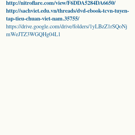
http://nitroflare.com/view/F6DDA5284DA6650/
http://sachviet.edu.vn/threads/dvd-ebook-tcvn-tuyen-
tap-tieu-chuan-viet-nam.35755/
https://drive.google.com/drive/folders/1yLBzZ1rSQoNj
mWeJTZ3WGQHg04L1