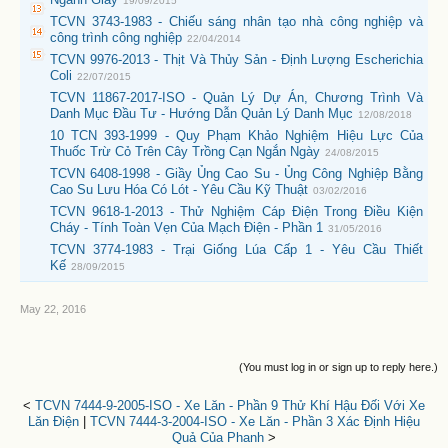
19/09/2015
TCVN 3743-1983 - Chiếu sáng nhân tạo nhà công nghiệp và
công trình công nghiệp
22/04/2014
TCVN 9976-2013 - Thịt Và Thủy Sản - Định Lượng Escherichia
Coli
22/07/2015
TCVN 11867-2017-ISO - Quản Lý Dự Án, Chương Trình Và
Danh Mục Đầu Tư - Hướng Dẫn Quản Lý Danh Mục
12/08/2018
10 TCN 393-1999 - Quy Phạm Khảo Nghiệm Hiệu Lực Của
Thuốc Trừ Cỏ Trên Cây Trồng Cạn Ngắn Ngày
24/08/2015
TCVN 6408-1998 - Giầy Ủng Cao Su - Ủng Công Nghiệp Bằng
Cao Su Lưu Hóa Có Lót - Yêu Cầu Kỹ Thuật
03/02/2016
TCVN 9618-1-2013 - Thử Nghiệm Cáp Điện Trong Điều Kiện
Cháy - Tính Toàn Vẹn Của Mạch Điện - Phần 1
31/05/2016
TCVN 3774-1983 - Trại Giống Lúa Cấp 1 - Yêu Cầu Thiết
Kế
28/09/2015
May 22, 2016
(You must log in or sign up to reply here.)
<
TCVN 7444-9-2005-ISO - Xe Lăn - Phần 9 Thử Khí Hậu Đối Với Xe
Lăn Điện
|
TCVN 7444-3-2004-ISO - Xe Lăn - Phần 3 Xác Định Hiệu
Quả Của Phanh
>