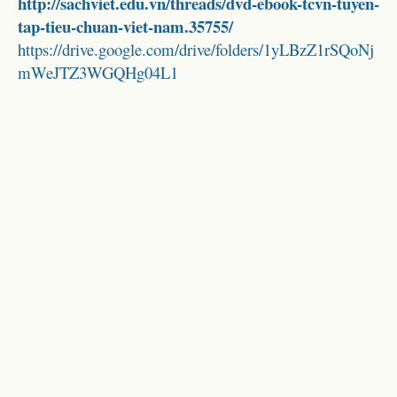
http://sachviet.edu.vn/threads/dvd-ebook-tcvn-tuyen-
tap-tieu-chuan-viet-nam.35755/
https://drive.google.com/drive/folders/1yLBzZ1rSQoNj
mWeJTZ3WGQHg04L1