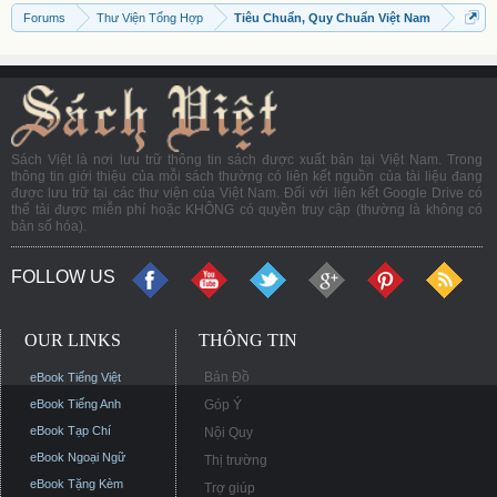
Forums
Thư Viện Tổng Hợp
Tiêu Chuẩn, Quy Chuẩn Việt Nam
Sách Việt là nơi lưu trữ thông tin sách được xuất bản tại Việt Nam. Trong
thông tin giới thiệu của mỗi sách thường có liên kết nguồn của tài liệu đang
được lưu trữ tại các thư viện của Việt Nam. Đối với liên kết Google Drive có
thể tải được miễn phí hoặc KHÔNG có quyền truy cập (thường là không có
bản số hóa).
FOLLOW US
OUR LINKS
THÔNG TIN
Bản Đồ
eBook Tiếng Việt
eBook Tiếng Anh
Góp Ý
eBook Tạp Chí
Nội Quy
eBook Ngoại Ngữ
Thị trường
eBook Tặng Kèm
Trợ giúp