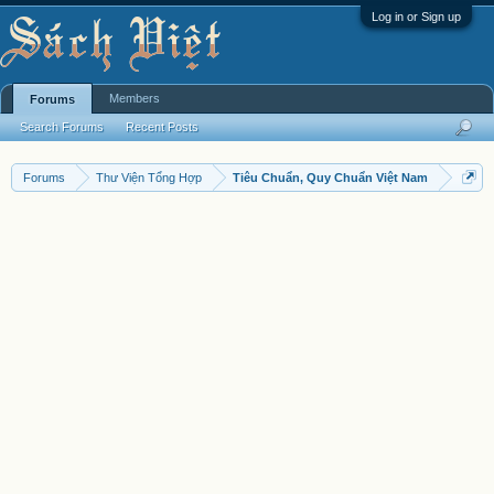
Log in or Sign up
Members
Forums
Search Forums
Recent Posts
Forums
Thư Viện Tổng Hợp
Tiêu Chuẩn, Quy Chuẩn Việt Nam