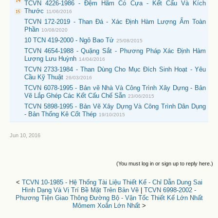
TCVN 4226-1986 - Đệm Hãm Có Cựa - Kết Cấu Và Kích
Thước
11/06/2016
TCVN 172-2019 - Than Đá - Xác Định Hàm Lượng Ẩm Toàn
Phần
10/08/2020
10 TCN 419-2000 - Ngô Bao Tử
25/08/2015
TCVN 4654-1988 - Quặng Sắt - Phương Pháp Xác Định Hàm
Lượng Lưu Huỳnh
14/04/2016
TCVN 2733-1984 - Than Dùng Cho Mục Đích Sinh Hoạt - Yêu
Cầu Kỹ Thuật
26/03/2016
TCVN 6078-1995 - Bản vẽ Nhà Và Công Trình Xây Dựng - Bản
Vẽ Lắp Ghép Các Kết Cấu Chế Sẵn
23/06/2015
TCVN 5898-1995 - Bản Vẽ Xây Dựng Và Công Trình Dân Dụng
- Bản Thống Kê Cốt Thép
19/10/2015
Jun 10, 2016
(You must log in or sign up to reply here.)
<
TCVN 10-1985 - Hệ Thống Tài Liệu Thiết Kế - Chỉ Dẫn Dung Sai
Hình Dạng Và Vị Trí Bề Mặt Trên Bản Vẽ
|
TCVN 6998-2002 -
Phương Tiện Giao Thông Đường Bộ - Vận Tốc Thiết Kế Lớn Nhất
Mômem Xoắn Lớn Nhất
>