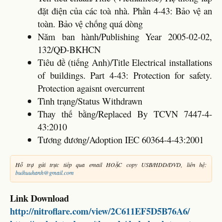
đặt điện của các toà nhà. Phần 4-43: Bảo vệ an
toàn. Bảo vệ chống quá dòng
Năm ban hành/Publishing Year 2005-02-02,
132/QĐ-BKHCN
Tiêu đề (tiếng Anh)/Title Electrical installations
of buildings. Part 4-43: Protection for safety.
Protection agaisnt overcurrent
Tình trạng/Status Withdrawn
Thay thế bằng/Replaced By TCVN 7447-4-
43:2010
Tương đương/Adoption IEC 60364-4-43:2001
Hỗ trợ gửi trực tiếp qua email HOẶC copy USB/HDD/DVD, liên hệ:
buihuuhanh@gmail.com
Link Download
http://nitroflare.com/view/2C611EF5D5B76A6/