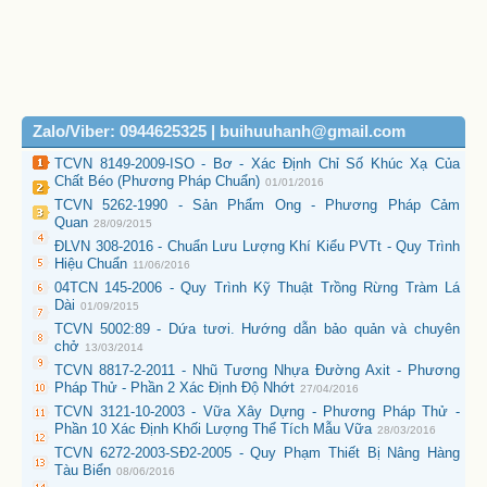
Zalo/Viber: 0944625325 | buihuuhanh@gmail.com
TCVN 8149-2009-ISO - Bơ - Xác Định Chỉ Số Khúc Xạ Của
Chất Béo (Phương Pháp Chuẩn)
01/01/2016
TCVN 5262-1990 - Sản Phẩm Ong - Phương Pháp Cảm
Quan
28/09/2015
ĐLVN 308-2016 - Chuẩn Lưu Lượng Khí Kiểu PVTt - Quy Trình
Hiệu Chuẩn
11/06/2016
04TCN 145-2006 - Quy Trình Kỹ Thuật Trồng Rừng Tràm Lá
Dài
01/09/2015
TCVN 5002:89 - Dứa tươi. Hướng dẫn bảo quản và chuyên
chở
13/03/2014
TCVN 8817-2-2011 - Nhũ Tương Nhựa Đường Axit - Phương
Pháp Thử - Phần 2 Xác Định Độ Nhớt
27/04/2016
TCVN 3121-10-2003 - Vữa Xây Dựng - Phương Pháp Thử -
Phần 10 Xác Định Khối Lượng Thể Tích Mẫu Vữa
28/03/2016
TCVN 6272-2003-SĐ2-2005 - Quy Phạm Thiết Bị Nâng Hàng
Tàu Biển
08/06/2016