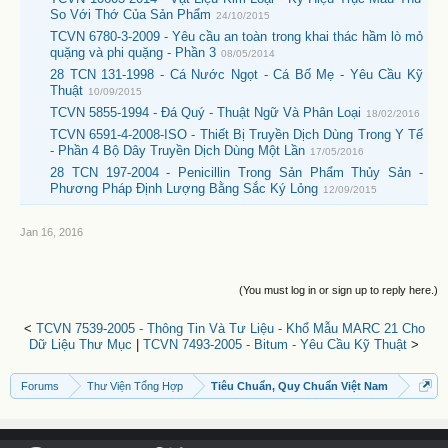
So Với Thớ Của Sản Phẩm
24/10/2015
TCVN 6780-3-2009 - Yêu cầu an toàn trong khai thác hầm lò mỏ
quặng và phi quặng - Phần 3
08/05/2014
28 TCN 131-1998 - Cá Nước Ngọt - Cá Bố Mẹ - Yêu Cầu Kỹ
Thuật
10/09/2015
TCVN 5855-1994 - Đá Quý - Thuật Ngữ Và Phân Loại
18/02/2016
TCVN 6591-4-2008-ISO - Thiết Bị Truyền Dịch Dùng Trong Y Tế
- Phần 4 Bộ Dây Truyền Dịch Dùng Một Lần
17/05/2016
28 TCN 197-2004 - Penicillin Trong Sản Phẩm Thủy Sản -
Phương Pháp Định Lượng Bằng Sắc Ký Lỏng
12/09/2015
Jan 16, 2016
(You must log in or sign up to reply here.)
<
TCVN 7539-2005 - Thông Tin Và Tư Liệu - Khổ Mẫu MARC 21 Cho
Dữ Liệu Thư Mục
|
TCVN 7493-2005 - Bitum - Yêu Cầu Kỹ Thuật
>
Forums
Thư Viện Tổng Hợp
Tiêu Chuẩn, Quy Chuẩn Việt Nam