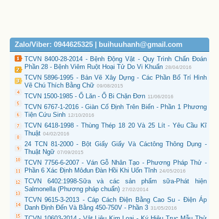
Zalo/Viber: 0944625325 | buihuuhanh@gmail.com
TCVN 8400-28-2014 - Bệnh Động Vật - Quy Trình Chẩn Đoán
Phần 28 - Bệnh Viêm Ruột Hoại Tử Do Vi Khuẩn
28/04/2016
TCVN 5896-1995 - Bản Vẽ Xây Dựng - Các Phần Bố Trí Hình
Vẽ Chú Thích Bằng Chữ
09/08/2015
TCVN 1500-1985 - Ổ Lăn - Ổ Bi Chặn Đơn
11/06/2016
TCVN 6767-1-2016 - Giàn Cố Định Trên Biển - Phần 1 Phương
Tiện Cứu Sinh
12/10/2016
TCVN 6418-1998 - Thùng Thép 18 20 Và 25 Lít - Yêu Cầu Kĩ
Thuật
04/02/2016
24 TCN 81-2000 - Bột Giấy Giấy Và Cáctông Thông Dụng -
Thuật Ngữ
07/09/2015
TCVN 7756-6-2007 - Ván Gỗ Nhân Tạo - Phương Pháp Thử -
Phần 6 Xác Định Môđun Đàn Hồi Khi Uốn Tĩnh
24/05/2016
TCVN 6402:1998-Sữa và các sản phẩm sữa-Phát hiện
Salmonella (Phương pháp chuẩn)
27/02/2014
TCVN 9615-3-2013 - Cáp Cách Điện Bằng Cao Su - Điện Áp
Danh Định Đến Và Bằng 450-750V - Phần 3
31/05/2016
TCVN 10603-2014 - Vật Liệu Kim Loại - Ký Hiệu Trục Mẫu Thử