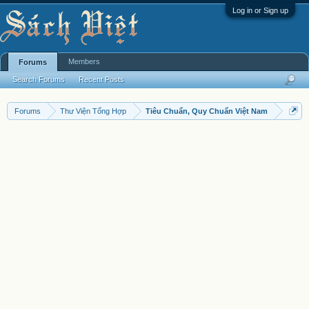
Log in or Sign up
Members
Forums
Search Forums
Recent Posts
Forums
Thư Viện Tổng Hợp
Tiêu Chuẩn, Quy Chuẩn Việt Nam