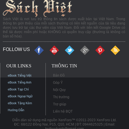
Sách Việt là nơi lưu trữ thông tin sách được xuất bản tại Việt Nam. Trong
thông tin giới thiệu của mỗi sách thường có liên kết nguồn của tài liệu đang
được lưu trữ tại các thư viện của Việt Nam. Đối với liên kết Google Drive có
thể tải được miễn phí hoặc KHÔNG có quyền truy cập (thường là không có
bản số hóa).
FOLLOW US
OUR LINKS
THÔNG TIN
Bản Đồ
eBook Tiếng Việt
eBook Tiếng Anh
Góp Ý
eBook Tạp Chí
Nội Quy
eBook Ngoại Ngữ
Thị trường
eBook Tặng Kèm
Trợ giúp
Hướng Dẫn
Liên hệ BQT
Diễn đàn sử dụng mã nguồn XenForo™ ©2011-2023 XenForo Ltd.
ĐC: 68/122 Đồng Nai, P15, Q10, HCM | ĐT: 0944625325 | Email:
buihuuhanh@gmail.com