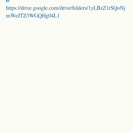
https://drive.google.com/drive/folders/1yLBzZ1rSQoNj
mWeJTZ3WGQHg04L1