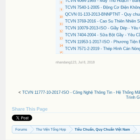
TCVN 4064-1985 - Máy Thu Hoạch - Băn
TCVN 7540-1-2005 - Động Cơ Điện Khôn
QCVN 01-133-2013-BNNPTNT - Quy chuẩn
TCVN 3769-2016 - Cao Su Thiên Nhiên S
TCVN 10079-2013-ISO - Giầy Dép - Yêu C
TCVN 7404-2004 - Sữa Bột Gầy - Yêu C
TCVN 11953-1-2017-ISO - Phương Tiện 
TCVN 7571-2-2019 - Thép Hình Cán Nón
nhandang123
,
Jul 8, 2018
<
TCVN 11777-10-2017-ISO - Công Nghệ Thông Tin - Hệ Thống M
Trình G
Share This Page
Forums
Thư Viện Tổng Hợp
Tiêu Chuẩn, Quy Chuẩn Việt Nam