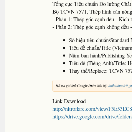
Tổng cục Tiêu chuẩn Đo lường Chất
Bộ TCVN 7571, Thép hình cán nóng
- Phần 1: Thép góc cạnh đều - Kích 
- Phần 2: Thép góc cạnh không đều 
Số hiệu tiêu chuẩn/Standar
Tiêu đề chuẩn/Title (Vietna
Năm ban hành/Publishing Ye
Tiêu đề (Tiếng Anh)/Title: Ho
Thay thế/Replace: TCVN 75
Hỗ trợ gửi link
Google Drive
liên hệ:
buihuuhanh@gm
Link Download
http://nitroflare.com/view/F5E53E
https://drive.google.com/drive/