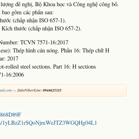
 lượng đề nghị, Bộ Khoa học và Công nghệ công bố.
 bao gồm các phần sau:
thước (chấp nhận ISO 657-1).
- Kích thước (chấp nhận ISO 657-2).
d Number: TCVN 7571-16:2017
mese): Thép hình cán nóng. Phần 16: Thép chữ H
ar: 2017
t-rolled steel sections. Part 16: H sections
71-16:2006
ail.com
--- Zalo/Viber/Line:
0944625325
C8868D89F
folders/1yLBzZ1rSQoNjmWeJTZ3WGQHg04L1