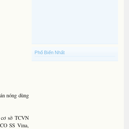
Phổ Biến Nhất
cán nóng dùng
n cơ sở TCVN
SCO SS Vina,