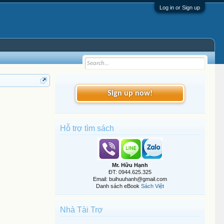
Log in or Sign up
Sign up now!
Hỗ trợ tìm sách
Mr. Hữu Hạnh
ĐT: 0944.625.325
Email: buihuuhanh@gmail.com
Danh sách eBook
Sách Việt
Nhà Tài Trợ