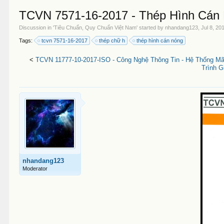
TCVN 7571-16-2017 - Thép Hình Cán
Discussion in '
Tiêu Chuẩn, Quy Chuẩn Việt Nam
' started by
nhandang123
,
Jul 8, 20
Tags:
tcvn 7571-16-2017
thép chữ h
thép hình cán nóng
<
TCVN 11777-10-2017-ISO - Công Nghệ Thông Tin - Hệ Thống M
Trình G
nhandang123
Moderator