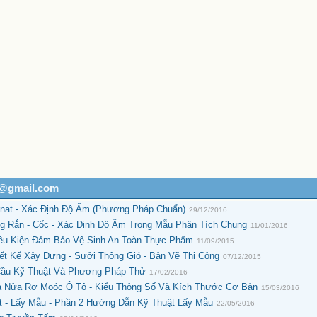
h@gmail.com
inat - Xác Định Độ Ẩm (Phương Pháp Chuẩn)
29/12/2016
g Rắn - Cốc - Xác Định Độ Ẩm Trong Mẫu Phân Tích Chung
11/01/2016
iều Kiện Đảm Bảo Vệ Sinh An Toàn Thực Phẩm
11/09/2015
iết Kế Xây Dựng - Sưởi Thông Gió - Bản Vẽ Thi Công
07/12/2015
 Cầu Kỹ Thuật Và Phương Pháp Thử
17/02/2016
à Nửa Rơ Moóc Ô Tô - Kiểu Thông Số Và Kích Thước Cơ Bản
15/03/2016
t - Lấy Mẫu - Phần 2 Hướng Dẫn Kỹ Thuật Lấy Mẫu
22/05/2016