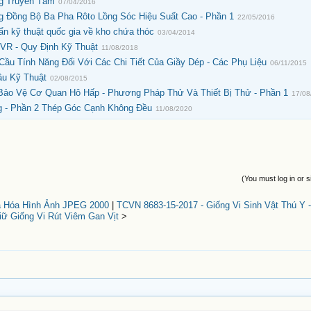
g Truyền Tấm
07/04/2016
g Đồng Bộ Ba Pha Rôto Lồng Sóc Hiệu Suất Cao - Phần 1
22/05/2016
 kỹ thuật quốc gia về kho chứa thóc
03/04/2014
VR - Quy Định Kỹ Thuật
11/08/2018
ầu Tính Năng Đối Với Các Chi Tiết Của Giầy Dép - Các Phụ Liệu
06/11/2015
ầu Kỹ Thuật
02/08/2015
Bảo Vệ Cơ Quan Hô Hấp - Phương Pháp Thử Và Thiết Bị Thử - Phần 1
17/08
g - Phần 2 Thép Góc Cạnh Không Đều
11/08/2020
(You must log in or s
ã Hóa Hình Ảnh JPEG 2000
|
TCVN 8683-15-2017 - Giống Vi Sinh Vật Thú Y 
iữ Giống Vi Rút Viêm Gan Vịt
>