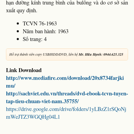
hạn đường kính trung bình của bulông và do cơ sở sản
xuất quy định.
TCVN 76-1963
Năm ban hành: 1963
Số trang: 4
Hỗ trợ thành viên copy USB/HDD/DVD, liên hệ
Mr. Hữu Hạnh: 0944.625.325
Link Download
http://www.mediafire.com/download/20x8734farjki
mu/
http://sachviet.edu.vn/threads/dvd-ebook-tcvn-tuyen-
tap-tieu-chuan-viet-nam.35755/
https://drive.google.com/drive/folders/1yLBzZ1rSQoNj
mWeJTZ3WGQHg04L1