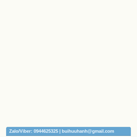
Zalo/Viber: 0944625325 | buihuuhanh@gmail.com