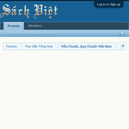
Log in or Sign up
Members
Forums
Search Forums
Recent Posts
Forums
Thư Viện Tổng Hợp
Tiêu Chuẩn, Quy Chuẩn Việt Nam