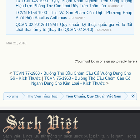
10 TCN 143-1990 - Quy Phạm Khảo Nghiệm Trên Đồng Ruộng
Hiệu Lực Phòng Trừ Các Loại Rầy Trên Thân Lúa
18/08/2015
TCVN 5154-1990 - Thịt Và Sản Phẩm Của Thịt - Phương Pháp
Phát Hiện Bacillus Anthracis
28/09/2015
QCVN 02:2012/BTNMT Quy chuẩn kỹ thuật quốc gia về lò đốt
chất thải rắn y tế (thay thế QCVN 02:2010)
07/02/2014
Mar 21, 2016
(You must log in or sign up to reply here.)
<
TCVN 77-1963 - Bulông Thô Đầu Chỏm Cầu Cổ Vuông Dùng Cho
Gỗ - Kích Thước
|
TCVN 75-1963 - Bulông Thô Đầu Chỏm Cầu Có
Ngạnh Dùng Cho Kim Loại - Kích Thước
>
Forums
Thư Viện Tổng Hợp
Tiêu Chuẩn, Quy Chuẩn Việt Nam
Sách Việt là nơi lưu trữ thông tin sách được xuất bản tại Việt Nam. Trong