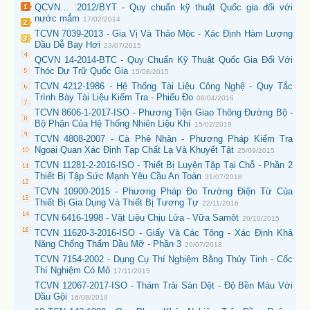
QCVN… :2012/BYT - Quy chuẩn kỹ thuật Quốc gia đối với
nước mắm
17/02/2014
TCVN 7039-2013 - Gia Vị Và Thảo Mộc - Xác Định Hàm Lượng
Dầu Dễ Bay Hơi
23/07/2015
QCVN 14-2014-BTC - Quy Chuẩn Kỹ Thuật Quốc Gia Đối Với
Thóc Dự Trữ Quốc Gia
15/08/2015
TCVN 4212-1986 - Hệ Thống Tài Liệu Công Nghệ - Quy Tắc
Trình Bày Tài Liệu Kiểm Tra - Phiếu Đo
08/04/2016
TCVN 8606-1-2017-ISO - Phương Tiện Giao Thông Đường Bộ -
Bộ Phận Của Hệ Thống Nhiên Liệu Khí
15/02/2019
TCVN 4808-2007 - Cà Phê Nhân - Phương Pháp Kiểm Tra
Ngoại Quan Xác Định Tạp Chất Lạ Và Khuyết Tật
25/09/2015
TCVN 11281-2-2016-ISO - Thiết Bị Luyện Tập Tại Chỗ - Phần 2
Thiết Bị Tập Sức Mạnh Yêu Cầu An Toàn
31/07/2018
TCVN 10900-2015 - Phương Pháp Đo Trường Điện Từ Của
Thiết Bị Gia Dụng Và Thiết Bị Tương Tự
22/11/2016
TCVN 6416-1998 - Vật Liệu Chịu Lửa - Vữa Samôt
20/10/2015
TCVN 11620-3-2016-ISO - Giấy Và Các Tông - Xác Định Khả
Năng Chống Thấm Dầu Mỡ - Phần 3
20/07/2018
TCVN 7154-2002 - Dụng Cụ Thí Nghiệm Bằng Thủy Tinh - Cốc
Thí Nghiệm Có Mỏ
17/11/2015
TCVN 12067-2017-ISO - Thảm Trải Sàn Dệt - Độ Bền Màu Với
Dầu Gội
16/08/2018