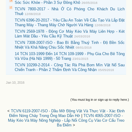
Sóc Sức Khỏe - Phần 3 Sự Đông Khô
26/05/2016
TCVN 7800-2017 - Nhà Ở Có Phòng Cho Khách Du Lịch
Thuê
12/08/2018
TCVN 6396-20-2017 - Yêu Cầu An Toàn Về Cấu Tạo Và Lắp Đặt
Thang Máy - Thang Máy Chở Người Và Hàng
12/08/2018
TCVN 2569-1978 - Động Cơ Máy Kéo Và Máy Liên Hợp - Két
Làm Mát Dầu - Yêu Cầu Kỹ Thuật
24/03/2016
TCVN 7308-2007-ISO - Bao Bì Bằng Thuỷ Tinh - Độ Bền Sốc
Nhiệt Và Khả Năng Chịu Sốc Nhiệt
08/01/2016
14 TCN 103-1999 Đến 14 TCN 109-1999 - Phụ Gia Cho Bê Tông
Và Vữa (Hà Nội 1999) - 50 Trang
23/01/2015
TCVN 10299-2-2014 - Công Tác Rà Phá Bom Mìn Vật Nổ Sau
Chiến Tranh - Phần 2 Thẩm Định Và Công Nhận
05/05/2016
Jan 10, 2016
(You must log in or sign up to reply here.)
<
TCVN 6119-2007-ISO - Dầu Mỡ Động Vật Và Thực Vật - Xác Định
Điểm Nóng Chảy Trong Ông Mao Dẫn Hở
|
TCVN 4065-2007-ISO -
Máy Kéo Và Máy Nông Nghiệp - Lắp Nối Công Cụ Vào Cơ Cấu Treo
Ba Điểm
>