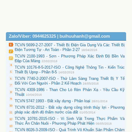
Zalo/Viber: 0944625325 | buihuuhanh@gmail.com
TCVN 5699-2-27-2007 - Thiết Bị Điện Gia Dụng Và Các Thiết Bị
Điện Tương Tự - An Toàn - Phần 2-27
18/04/2016
TCVN 2100-1993 - Sơn - Phương Pháp Xác Định Độ Bền Va
Đập Của Màng
22/02/2016
TCVN 10176-8-5-2017-ISO - Công Nghệ Thông Tin - Kiến Trúc
Thiết Bị Upnp - Phần 8-5
14/02/2019
TCVN 7740-2-2007-ISO - Thử Lâm Sàng Trang Thiết Bị Y Tế
Đối Với Con Người - Phần 2 Kế Hoạch
24/05/2016
TCVN 4309-1986 - Than Cho Lò Rèn Phản Xạ - Yêu Cầu Kỹ
Thuật
10/04/2016
TCVN 5747:1993 - Đất xây dựng - Phân loại
28/01/2014
TCVN 8731-2012 - Đất xây dựng công trình thủy lợi - Phương
pháp xác định độ thấm nước của đất
01/05/2014
TCVN 10781-2015-ISO - Vi Sinh Vật Trong Thực Phẩm Và
Thức Ăn Chăn Nuôi - Phương Pháp Phát Hiện
06/05/2016
TCVN 8026-3-2009-ISO - Quá Trình Vô Khuẩn Sản Phẩm Chăm