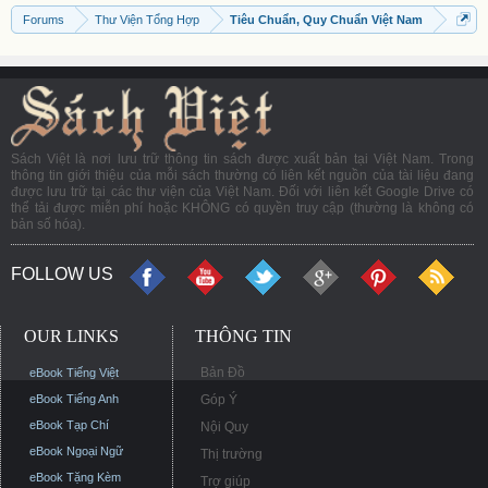
Forums
Thư Viện Tổng Hợp
Tiêu Chuẩn, Quy Chuẩn Việt Nam
Sách Việt là nơi lưu trữ thông tin sách được xuất bản tại Việt Nam. Trong
thông tin giới thiệu của mỗi sách thường có liên kết nguồn của tài liệu đang
được lưu trữ tại các thư viện của Việt Nam. Đối với liên kết Google Drive có
thể tải được miễn phí hoặc KHÔNG có quyền truy cập (thường là không có
bản số hóa).
FOLLOW US
OUR LINKS
THÔNG TIN
Bản Đồ
eBook Tiếng Việt
eBook Tiếng Anh
Góp Ý
eBook Tạp Chí
Nội Quy
eBook Ngoại Ngữ
Thị trường
eBook Tặng Kèm
Trợ giúp