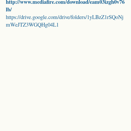
http://www.mediafire.com/download/eam03izgh0v76
lb/
https://drive.google.com/drive/folders/1yLBzZ1rSQoNj
mWeJTZ3WGQHg04L1