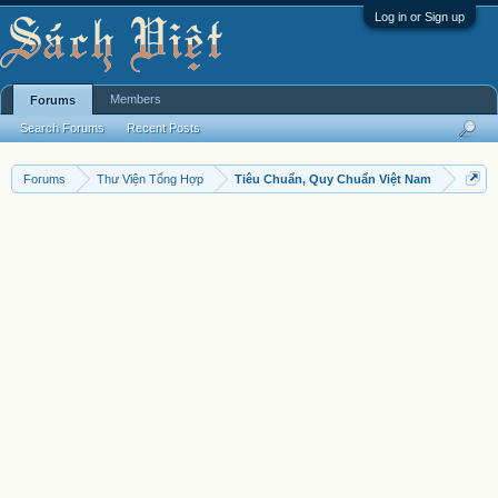
Log in or Sign up
Members
Forums
Search Forums
Recent Posts
Forums
Thư Viện Tổng Hợp
Tiêu Chuẩn, Quy Chuẩn Việt Nam