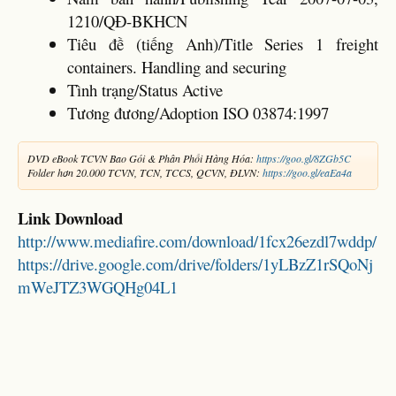
1210/QĐ-BKHCN
Tiêu đề (tiếng Anh)/Title Series 1 freight
containers. Handling and securing
Tình trạng/Status Active
Tương đương/Adoption ISO 03874:1997
DVD eBook TCVN Bao Gói & Phân Phối Hàng Hóa:
https://goo.gl/8ZGb5C
Folder hơn 20.000 TCVN, TCN, TCCS, QCVN, ĐLVN:
https://goo.gl/eaEa4a
Link Download
http://www.mediafire.com/download/1fcx26ezdl7wddp/
https://drive.google.com/drive/folders/1yLBzZ1rSQoNj
mWeJTZ3WGQHg04L1