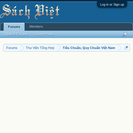
Log in or Sign up
Members
Forums
Search Forums
Recent Posts
Forums
Thư Viện Tổng Hợp
Tiêu Chuẩn, Quy Chuẩn Việt Nam