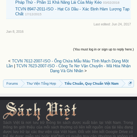
Pháp Thử - Phần 11 Khả Năng Lái Của Máy Kéo
03/02/2016
TCVN 8947-2011-ISO - Hạt Có Dầu - Xác Định Hàm Lượng Tạp
Chất
17/12/2015
Last edited:
Jun 24, 2017
Jan 8, 2016
(You must log in or sign up to reply here.)
<
TCVN 7612-2007-ISO - Ống Chứa Mẫu Máu Tĩnh Mạch Dùng Một
Lần
|
TCVN 7623-2007-ISO - Công Te Nơ Vận Chuyển - Mã Hóa Nhận
Dạng Và Ghi Nhãn
>
Forums
Thư Viện Tổng Hợp
Tiêu Chuẩn, Quy Chuẩn Việt Nam
Sách Việt là nơi lưu trữ thông tin sách được xuất bản tại Việt Nam. Trong
thông tin giới thiệu của mỗi sách thường có liên kết nguồn của tài liệu đang
được lưu trữ tại các thư viện của Việt Nam. Đối với liên kết Google Drive có
thể tải được miễn phí hoặc KHÔNG có quyền truy cập (thường là không có