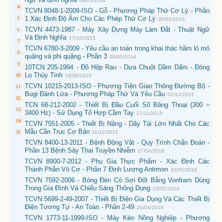
08/03/2014
TCVN 8048-1-2009-ISO - Gỗ - Phương Pháp Thử Cơ Lý - Phần
1 Xác Định Độ Ẩm Cho Các Phép Thử Cơ Lý
30/04/2016
TCVN 4473-1987 - Máy Xây Dựng Máy Làm Đất - Thuật Ngữ
Và Định Nghĩa
17/10/2015
TCVN 6780-3-2009 - Yêu cầu an toàn trong khai thác hầm lò mỏ
quặng và phi quặng - Phần 3
08/05/2014
10TCN 205-1994 - Đồ Hộp Rau - Dưa Chuột Dầm Dấm - Đóng
Lọ Thủy Tinh
18/08/2015
TCVN 10215-2013-ISO - Phương Tiện Giao Thông Đường Bộ -
Bugi Đánh Lửa - Phương Pháp Thử Và Yêu Cầu
02/12/2015
TCN 68-212-2002 - Thiết Bị Đầu Cuối Số Băng Thoại (300 ÷
3400 Hz) - Sử Dụng Tổ Hợp Cầm Tay
17/11/2015
TCVN 7551-2005 - Thiết Bị Nâng - Dãy Tải Lớn Nhất Cho Các
Mẫu Cần Trục Cơ Bản
11/11/2015
TCVN 8400-13-2011 - Bệnh Động Vật - Quy Trình Chẩn Đoán -
Phần 13 Bệnh Sảy Thai Truyền Nhiễm
27/04/2016
TCVN 8900-7-2012 - Phụ Gia Thực Phẩm - Xác Định Các
Thành Phần Vô Cơ - Phần 7 Định Lượng Antimon
30/05/2016
TCVN 7592-2006 - Bóng Đèn Có Sợi Đốt Bằng Vonfram Dùng
Trong Gia Đình Và Chiếu Sáng Thông Dụng
23/05/2016
TCVN 5699-2-49-2007 - Thiết Bị Điện Gia Dụng Và Các Thiết Bị
Điện Tương Tự - An Toàn - Phần 2-49
20/04/2016
TCVN 1773-11-1999-ISO - Máy Kéo Nông Nghiệp - Phương