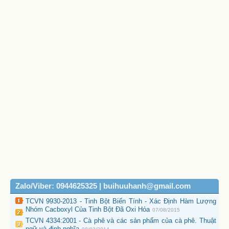
Zalo/Viber: 0944625325 | buihuuhanh@gmail.com
TCVN 9930-2013 - Tinh Bột Biến Tính - Xác Định Hàm Lượng
Nhóm Cacboxyl Của Tinh Bột Đã Oxi Hóa
07/08/2015
TCVN 4334:2001 - Cà phê và các sản phẩm của cà phê. Thuật
ngữ và định nghĩa