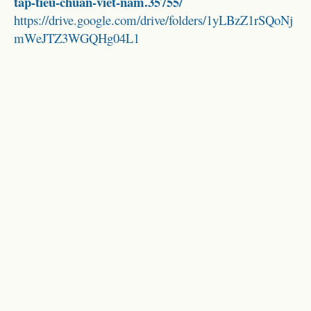
tap-tieu-chuan-viet-nam.35755/
https://drive.google.com/drive/folders/1yLBzZ1rSQoNj
mWeJTZ3WGQHg04L1