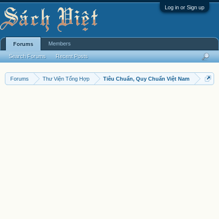
Log in or Sign up
Members
Forums
Search Forums
Recent Posts
Forums
Thư Viện Tổng Hợp
Tiêu Chuẩn, Quy Chuẩn Việt Nam