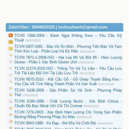
Zalo/Viber: 0944625325 | buihuuhanh@gmail.com
TCVN 7406-2004 - Bánh Ngọt Không Kem - Yêu Cầu Kỹ
Thuật
29/07/2015
TCVN 5407-1991 - Bảo Vệ Ăn Mòn - Phương Tiện Bảo Vệ Tạm
Thời Kim Loại - Phân Loại Và Ký Hiệu
26/11/2015
TCVN 7871-1-2008-ISO - Hạt Lúa Mì Và Bột Mì - Hàm Lượng
Gluten - Phần 1 Xác Định Gluten Ướt
25/05/2016
TCVN 11274-2015-ISO - Thông Tin Và Tư Liệu - Yêu Cầu Lưu
Trữ Tài Liệu Đối Với Tài Liệu Lưu Trữ
29/12/2016
TCVN 8575-2010 - Kết Cấu Gỗ - Gỗ Ghép Thanh Bằng Keo -
Yêu Cầu Về Tính Năng Thành Phần Và Sản Xuất
22/07/2015
TCVN 5436-2006 - Sản Phẩm Sứ Vệ Sinh - Phương Pháp
Thử
10/11/2015
TCVN 6194-1996 - Chất Lượng Nước - Xác Định Clorua -
Chuẩn Độ Bạc Nitrat Với Chỉ Thị Cromat
09/09/2015
TCVN 7276-2003 - Xác Định Hàm Lượng Chì Trong Sản Phẩm
Đường Bằng Phương Pháp So Màu
24/09/2015
TCVN 3843-1988 - Xe Đạp - Đùi Đĩa Và Chốt Đùi
04/04/2016