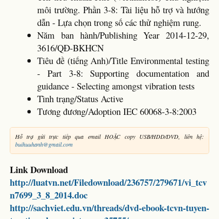
môi trường. Phần 3-8: Tài liệu hỗ trợ và hướng
dẫn - Lựa chọn trong số các thử nghiệm rung.
Năm ban hành/Publishing Year 2014-12-29,
3616/QĐ-BKHCN
Tiêu đề (tiếng Anh)/Title Environmental testing
- Part 3-8: Supporting documentation and
guidance - Selecting amongst vibration tests
Tình trạng/Status Active
Tương đương/Adoption IEC 60068-3-8:2003
Hỗ trợ gửi trực tiếp qua email HOẶC copy USB/HDD/DVD, liên hệ:
buihuuhanh@gmail.com
Link Download
http://luatvn.net/Filedownload/236757/279671/vi_tcv
n7699_3_8_2014.doc
http://sachviet.edu.vn/threads/dvd-ebook-tcvn-tuyen-