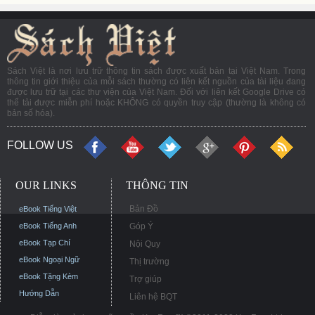
Sách Việt là nơi lưu trữ thông tin sách được xuất bản tại Việt Nam. Trong
thông tin giới thiệu của mỗi sách thường có liên kết nguồn của tài liệu đang
được lưu trữ tại các thư viện của Việt Nam. Đối với liên kết Google Drive có
thể tải được miễn phí hoặc KHÔNG có quyền truy cập (thường là không có
bản số hóa).
FOLLOW US
OUR LINKS
THÔNG TIN
Bản Đồ
eBook Tiếng Việt
eBook Tiếng Anh
Góp Ý
eBook Tạp Chí
Nội Quy
eBook Ngoại Ngữ
Thị trường
eBook Tặng Kèm
Trợ giúp
Hướng Dẫn
Liên hệ BQT