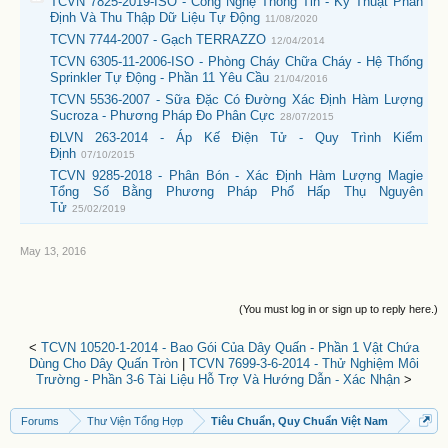
TCVN 7825-2019-ISO - Công Nghệ Thông Tin - Kỹ Thuật Phân
Định Và Thu Thập Dữ Liệu Tự Động
11/08/2020
TCVN 7744-2007 - Gạch TERRAZZO
12/04/2014
TCVN 6305-11-2006-ISO - Phòng Cháy Chữa Cháy - Hệ Thống
Sprinkler Tự Động - Phần 11 Yêu Cầu
21/04/2016
TCVN 5536-2007 - Sữa Đặc Có Đường Xác Định Hàm Lượng
Sucroza - Phương Pháp Đo Phân Cực
28/07/2015
ĐLVN 263-2014 - Áp Kế Điện Tử - Quy Trình Kiểm
Định
07/10/2015
TCVN 9285-2018 - Phân Bón - Xác Định Hàm Lượng Magie
Tổng Số Bằng Phương Pháp Phổ Hấp Thụ Nguyên
Tử
25/02/2019
May 13, 2016
(You must log in or sign up to reply here.)
<
TCVN 10520-1-2014 - Bao Gói Của Dây Quấn - Phần 1 Vật Chứa
Dùng Cho Dây Quấn Tròn
|
TCVN 7699-3-6-2014 - Thử Nghiệm Môi
Trường - Phần 3-6 Tài Liệu Hỗ Trợ Và Hướng Dẫn - Xác Nhận
>
Forums
Thư Viện Tổng Hợp
Tiêu Chuẩn, Quy Chuẩn Việt Nam