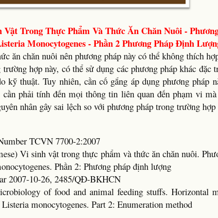
h Vật Trong Thực Phẩm Và Thức Ăn Chăn Nuôi - Phương
isteria Monocytogenes - Phần 2 Phương Pháp Định Lượn
hức ăn chăn nuôi nên phương pháp này có thể không thích hợp
g trường hợp này, có thể sử dụng các phương pháp khác đặc 
do kỹ thuật. Tuy nhiên, cần cố gắng áp dụng phương pháp nà
hì cần phải tính đến mọi thông tin liên quan đến phạm vi m
guyên nhân gây sai lệch so với phương pháp trong trường hợ
rd Number TCVN 7700-2:2007
mese) Vi sinh vật trong thực phẩm và thức ăn chăn nuôi. Ph
 monocytogenes. Phần 2: Phương pháp định lượng
Year 2007-10-26, 2485/QĐ-BKHCN
icrobiology of food and animal feeding stuffs. Horizontal m
f Listeria monocytogenes. Part 2: Enumeration method