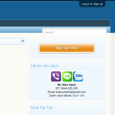
Log in or Sign up
Sign up now!
Hỗ trợ tìm sách
Mr. Hữu Hạnh
ĐT: 0944.625.325
Email: buihuuhanh@gmail.com
Danh sách eBook
Sách Việt
Nhà Tài Trợ