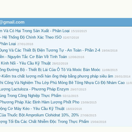
h@gmail.com
 Và Có Hại Trong Sản Xuất - Phân Loại
15/10/2015
- Hệ Thống Độ Chính Xác Theo ISO
02/07/2018
Phân Loại
27/01/2016
 Dụng Và Các Thiết Bị Điện Tương Tự - An Toàn - Phần 2-4
19/04/2016
ền - Nguyên Tắc Cơ Bản Về Tính Toán
12/06/2016
Kính Nổi - Yêu Cầu Kỹ Thuật
28/02/2019
ông Đường Bộ - Thiết Bị Lái Của Ô Tô Và Moóc Bán Moóc
11/08/2015
-Kiểm tra chất lượng mối hàn ống thép bằng phươg pháp siêu âm
28/01/2014
 Thi Công Và Nghiệm Thu Lớp Phủ Mỏng Bê Tông Nhựa Có Độ Nhám Cao
11/
 Lượng Lactuloza - Phương Pháp Enzym
29/07/2015
Dùng Trong Công Nghiệp Thực Phẩm
02/11/2015
- Phương Pháp Xác Định Hàm Lượng Phốt Pho
15/09/2015
Động Cơ Máy Kéo - Yêu Cầu Kỹ Thuật
18/03/2016
 Của Thuốc Bột Amprolium Clohidrat 10%, 20%
27/08/2015
ợng Tối Đa Các Chất Nhiễm Độc Trong Thực Phẩm
15/04/2016