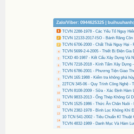
Zalo/Viber: 0944625325 | buihuuhan
TCVN 2288-1978 - Các Yếu Tố Nguy Hiểm
TCVN 12133-2017-ISO - Bánh Răng Côn 
TCVN 6706-2000 - Chất Thải Nguy Hại - 
TCVN 5699-2-4-2005 - Thiết Bị Điện Gia
TCXD 40-1987 - Kết Cấu Xây Dựng Và N
TCVN 7218-2018 - Kính Tấm Xây Dựng - 
TCVN 6786-2001 - Phương Tiện Giao Th
TCVN 165:1988 - Kiểm tra không phá hủy
22TCN 345-06 - Quy Trình Công Nghệ -
TCVN 8108-2009 - Sữa - Xác Định Hàm
TCVN 9833-2013 - Ống Thép Không Gỉ 
TCVN 1525-1986 - Thức Ăn Chăn Nuôi 
TCVN 2382-1978 - Bình Lọc Không Khí 
10 TCN 541-2002 - Tiêu Chuẩn Kĩ Thuật
TCVN 4832-1989 - Danh Mục Và Hàm Lư