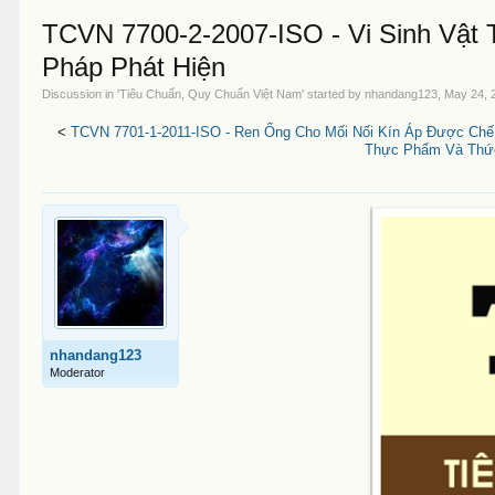
TCVN 7700-2-2007-ISO - Vi Sinh Vật
Pháp Phát Hiện
Discussion in '
Tiêu Chuẩn, Quy Chuẩn Việt Nam
' started by
nhandang123
,
May 24, 
<
TCVN 7701-1-2011-ISO - Ren Ống Cho Mối Nối Kín Áp Được Chế
Thực Phẩm Và Thức
nhandang123
Moderator