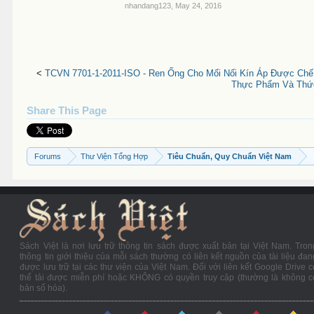
nhandang123
,
May 24, 2016
<
TCVN 7701-1-2011-ISO - Ren Ống Cho Mối Nối Kín Áp Được Chế
Thực Phẩm Và Thức
Share This Page
Forums
Thư Viện Tổng Hợp
Tiêu Chuẩn, Quy Chuẩn Việt Nam
Sách Việt là nơi lưu trữ thông tin sách được xuất bản tại Việt Nam. Tron
thông tin giới thiệu của mỗi sách thường có liên kết nguồn của tài liệu đan
được lưu trữ tại các thư viện của Việt Nam. Đối với liên kết Google Drive c
thể tải được miễn phí hoặc KHÔNG có quyền truy cập (thường là không c
bản số hóa).