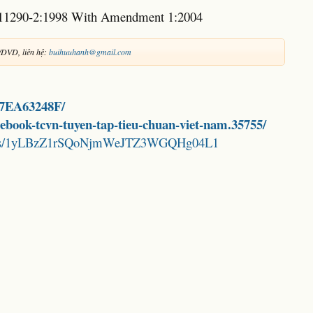
11290-2:1998 With Amendment 1:2004
/DVD, liên hệ:
buihuuhanh@gmail.com
2E7EA63248F/
d-ebook-tcvn-tuyen-tap-tieu-chuan-viet-nam.35755/
folders/1yLBzZ1rSQoNjmWeJTZ3WGQHg04L1