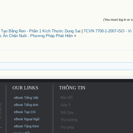
(You must log in or s
 Tạo Bằng Ren - Phần 1 Kích Thước Dung Sai
|
TCVN 7700-1-2007-ISO - Vi 
 Ăn Chăn Nuôi - Phương Pháp Phát Hiện
>
OUR LINKS
THÔNG TIN
Bản Đồ
eBook Tiếng Việt
g
eBook Tiếng Anh
Góp Ý
g
eBook Tạp Chí
Nội Quy
ó
ó
eBook Ngoại Ngữ
Thị trường
eBook Tặng Kèm
Trợ giúp