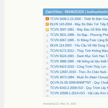
Zalo/Viber: 0944625325 | buihuuhan
TCVN 5699-2-23-2000 - Thiết Bị Điện Gi
ĐLVN 143-2004 - Máy Đo Điện Trở Tiếp Đ
TCVN 3597-1981 - Máy Bào Gỗ Bốn Mặt
TCVN 3831-1988 - Xe Đạp - Phương Phá
TCVN 6067-1995 - Xi Măng Poóc Lăng B
ĐLVN 114-2003 - Yêu Cầu Về Nội Dung 
TCVN 9172-2012 - Thủy Tinh Không Màu 
TCVN 5624-1991 - Danh Mục Giới Hạn T
TCVN 3988-1985 - Hệ thống tài liệu thiết
TCVN 8423-2010 - Công Trình Thủy Lợi 
TCVN 12697-2019 - Thức Ăn Chăn Nuôi -
TCVN 3973-1984 - Muối Ăn (Natri Cloru
QCVN 01-05-2009-BNNPTNT - Quy Chuẩn
TCVN 8243-2-2009-ISO - Quy Trình Lấy 
TCVN 10599-1-2014-ISO - Vật Liệu Kim 
nhandang123
,
May 24, 2016