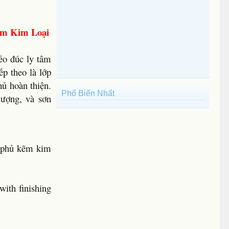
ẽm Kim Loại
ẻo đúc ly tâm
p theo là lớp
ủ hoàn thiện.
Phổ Biến Nhất
lượng, và sơn
p phủ kẽm kim
with finishing