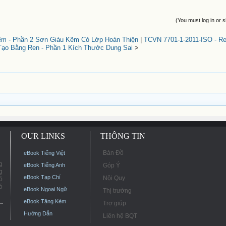
(You must log in or s
ẽm - Phần 2 Sơn Giàu Kẽm Có Lớp Hoàn Thiện
|
TCVN 7701-1-2011-ISO - R
Tạo Bằng Ren - Phần 1 Kích Thước Dung Sai
>
OUR LINKS
THÔNG TIN
Bản Đồ
eBook Tiếng Việt
g
eBook Tiếng Anh
Góp Ý
g
eBook Tạp Chí
Nội Quy
ó
ó
eBook Ngoại Ngữ
Thị trường
eBook Tặng Kèm
Trợ giúp
Hướng Dẫn
Liên hệ BQT