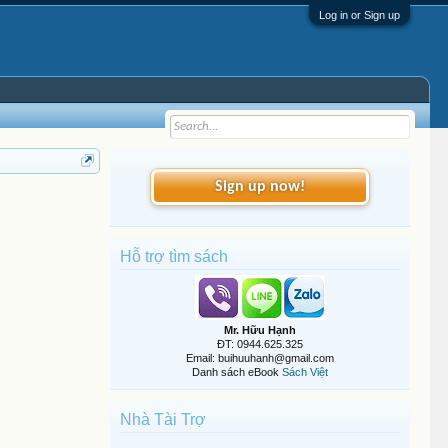
Log in or Sign up
Sign up now!
Hỗ trợ tìm sách
Mr. Hữu Hạnh
ĐT: 0944.625.325
Email: buihuuhanh@gmail.com
Danh sách eBook
Sách Việt
Nhà Tài Trợ