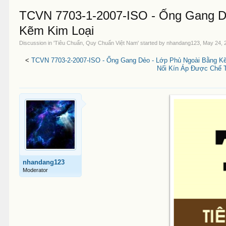
TCVN 7703-1-2007-ISO - Ống Gang D
Kẽm Kim Loại
Discussion in '
Tiêu Chuẩn, Quy Chuẩn Việt Nam
' started by
nhandang123
,
May 24, 
<
TCVN 7703-2-2007-ISO - Ống Gang Dẻo - Lớp Phủ Ngoài Bằng K
Nối Kín Áp Được Chế 
nhandang123
Moderator