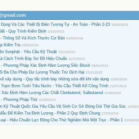
h@gmail.com
a Dụng Và Các Thiết Bị Điện Tương Tự - An Toàn - Phần 2-23
19/04/2016
ất - Quy Trình Kiểm Định
10/10/2015
 - Thông Số Và Kích Thước Cơ Bản
03/08/2016
p Kiểm Tra
04/04/2016
ền Sunphát - Yêu Cầu Kỹ Thuật
15/10/2015
Và Cách Trình Bày Sơ Đồ Hiệu Chuẩn
11/10/2015
- Phương Pháp Xác Định Hàm Lượng Silic Đioxit
08/04/2014
ối Đa Cho Phép Dư Lượng Thuốc Trừ Dịch Hại
25/11/2015
 kế xây dựng - Quy tắc trình bày những sửa đổi khi vận dụng
15/04/2014
- Trạm Bơm Tưới Tiêu Nước - Yêu Cầu Thiết Kế Công Trình
21/07/2015
 Xác Định Hàm Lượng Các Chất Clenbuterol, Salbutamol
11/08/2020
a) - Phương Pháp Thử
21/09/2015
 Kỹ Thuật Quốc Gia Yêu Cầu Vệ Sinh Cơ Sở Đóng Gói Thịt Gia Súc
14/09/
Mẫu Để Kiểm Tra Định Lượng - Phần 2 Quy Định Chung
27/05/2016
Loại - Hiệu Chuẩn Lực Động Cho Thử Nghiệm Mỏi Một Trục - Phần 1
03/06/20