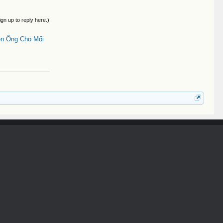
ign up to reply here.)
en Ống Cho Mối