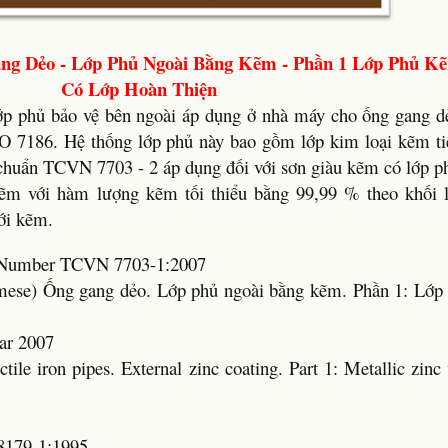
ng Dẻo - Lớp Phủ Ngoài Bằng Kẽm - Phần 1 Lớp Phủ K
Có Lớp Hoàn Thiện
lớp phủ bảo vệ bên ngoài áp dụng ở nhà máy cho ống gang d
O 7186. Hệ thống lớp phủ này bao gồm lớp kim loại kẽm tiế
huẩn TCVN 7703 - 2 áp dụng đối với sơn giàu kẽm có lớp ph
 kẽm với hàm lượng kẽm tối thiểu bằng 99,99 % theo khối 
ới kẽm.
rd Number TCVN 7703-1:2007
namese) Ống gang dẻo. Lớp phủ ngoài bằng kẽm. Phần 1: Lớ
ar 2007
tile iron pipes. External zinc coating. Part 1: Metallic zinc 
8179-1:1995