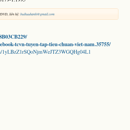
/DVD, liên hệ:
buihuuhanh@gmail.com
AC8B03CB229/
d-ebook-tcvn-tuyen-tap-tieu-chuan-viet-nam.35755/
folders/1yLBzZ1rSQoNjmWeJTZ3WGQHg04L1