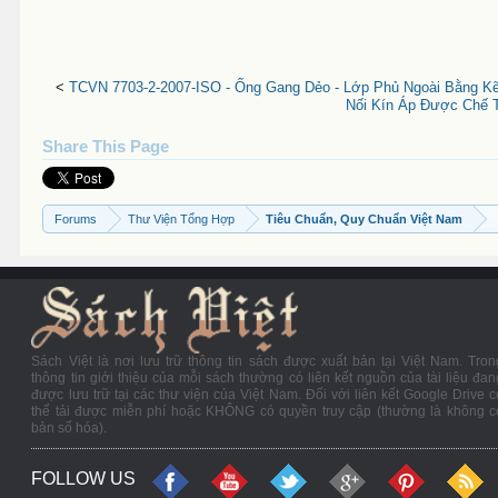
<
TCVN 7703-2-2007-ISO - Ống Gang Dẻo - Lớp Phủ Ngoài Bằng K
Nối Kín Áp Được Chế 
Share This Page
Forums
Thư Viện Tổng Hợp
Tiêu Chuẩn, Quy Chuẩn Việt Nam
Sách Việt là nơi lưu trữ thông tin sách được xuất bản tại Việt Nam. Tron
thông tin giới thiệu của mỗi sách thường có liên kết nguồn của tài liệu đan
được lưu trữ tại các thư viện của Việt Nam. Đối với liên kết Google Drive c
thể tải được miễn phí hoặc KHÔNG có quyền truy cập (thường là không c
bản số hóa).
FOLLOW US