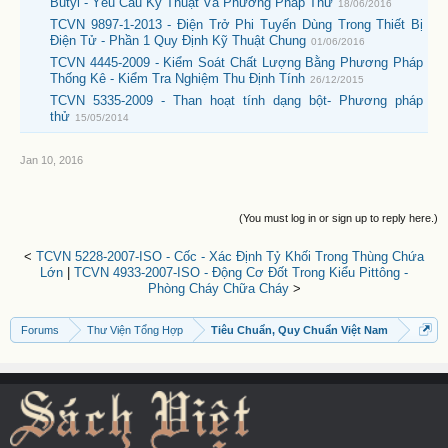
Butyl - Yêu Cầu Kỹ Thuật Và Phương Pháp Thử
18/06/2016
TCVN 9897-1-2013 - Điện Trở Phi Tuyến Dùng Trong Thiết Bị
Điện Tử - Phần 1 Quy Định Kỹ Thuật Chung
01/06/2016
TCVN 4445-2009 - Kiểm Soát Chất Lượng Bằng Phương Pháp
Thống Kê - Kiểm Tra Nghiệm Thu Định Tính
26/12/2015
TCVN 5335-2009 - Than hoạt tính dạng bột- Phương pháp
thử
15/05/2014
Jan 10, 2016
(You must log in or sign up to reply here.)
<
TCVN 5228-2007-ISO - Cốc - Xác Định Tỷ Khối Trong Thùng Chứa
Lớn
|
TCVN 4933-2007-ISO - Động Cơ Đốt Trong Kiểu Pittông -
Phòng Cháy Chữa Cháy
>
Forums
Thư Viện Tổng Hợp
Tiêu Chuẩn, Quy Chuẩn Việt Nam