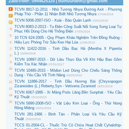
Zalo/Viber: 0944625325 | buihuuhanh@gmail.com
TCVN 8817-11-2011 - Nhũ Tương Nhựa Đường Axit - Phương
Pháp Thử - Phần 11 Nhận Biết Nhũ Tương Nhựa
27/04/2016
TCVN 5008-2007-ISO - Xoài - Bảo Quản Lạnh
15/01/2016
TCVN 8083-2-2013 - Tụ Điện Công Suất Nối Song Song Loại Tự
Phục Hồi Dùng Cho Hệ Thống Điện
27/05/2016
10 TCN 624-2005 - Quy Phạm Khảo Nghiệm Trên Đồng Ruộng -
Hiệu Lực Phòng Trừ Sâu Keo Hại Lúa
12/06/2016
TCVN 11422-2016 - Tinh Dầu Bạc Hà (Mentha X Piperita
L.)
10/08/2018
TCVN 10897-2015 - Dữ Liệu Thực Địa Về Khí Hậu Bao Gồm
Kiểm Tra Xác Nhận
07/01/2017
TCVN 10485-2015 - Môđun Led Dùng Cho Chiếu Sáng Thông
Dụng - Yêu Cầu Về Tính Năng
04/05/2016
TCVN 11886-2017 - Tinh Dầu Hương Bài [Chrysopogon
Zizanioides (L.) Roberty,Syn - Vetiveria Zizanioid
19/01/2019
TCVN 6067-1995 - Xi Măng Poóc Lăng Bền Sunphát - Yêu Cầu
Kỹ Thuật
15/10/2015
TCVN 5890-2008-ISO - Vật Liệu Kim Loại - Ống - Thử Nong
Rộng Miệng
03/01/2016
TCVN 281-1986 - Đinh Tán - Phân Loại Và Yêu Cầu Kỹ
Thuật
25/02/2016
TCCS 01-2004-CL - Thuốc Trừ Cỏ Chứa Hoạt Chất Cyhalofop-