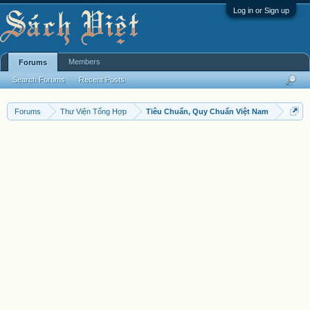
Log in or Sign up
Members
Forums
Search Forums
Recent Posts
Forums
Thư Viện Tổng Hợp
Tiêu Chuẩn, Quy Chuẩn Việt Nam