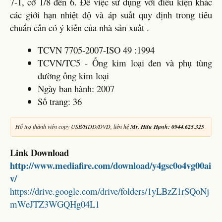
7-1, cỡ 1/8 đến 6. Để việc sử dụng với điều kiện khác
các giới hạn nhiệt độ và áp suất quy định trong tiêu
chuẩn cần có ý kiến của nhà sản xuất .
TCVN 7705-2007-ISO 49 :1994
TCVN/TC5 - Ống kim loại đen và phụ tùng
đường ống kim loại
Ngày ban hành: 2007
Số trang: 36
Hỗ trợ thành viên copy USB/HDD/DVD, liên hệ
Mr. Hữu Hạnh: 0944.625.325
Link Download
http://www.mediafire.com/download/y4gsc0o4vg00ai
v/
https://drive.google.com/drive/folders/1yLBzZ1rSQoNj
mWeJTZ3WGQHg04L1