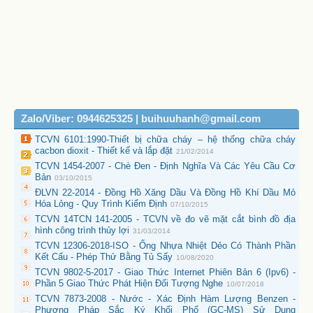
Zalo/Viber: 0944625325 | buihuuhanh@gmail.com
TCVN 6101:1990-Thiết bị chữa cháy – hệ thống chữa cháy
cacbon dioxit - Thiết kế và lắp đặt
21/02/2014
TCVN 1454-2007 - Chè Đen - Định Nghĩa Và Các Yêu Cầu Cơ
Bản
03/10/2015
ĐLVN 22-2014 - Đồng Hồ Xăng Dầu Và Đồng Hồ Khí Dầu Mỏ
Hóa Lỏng - Quy Trình Kiểm Định
07/10/2015
TCVN 14TCN 141-2005 - TCVN về đo vẽ mặt cắt bình đồ địa
hình công trình thủy lợi
31/03/2014
TCVN 12306-2018-ISO - Ống Nhựa Nhiệt Dẻo Có Thành Phần
Kết Cấu - Phép Thử Bằng Tủ Sấy
10/08/2020
TCVN 9802-5-2017 - Giao Thức Internet Phiên Bản 6 (Ipv6) -
Phần 5 Giao Thức Phát Hiện Đối Tượng Nghe
10/07/2018
TCVN 7873-2008 - Nước - Xác Định Hàm Lượng Benzen -
Phương Pháp Sắc Ký Khối Phổ (GC-MS) Sử Dụng