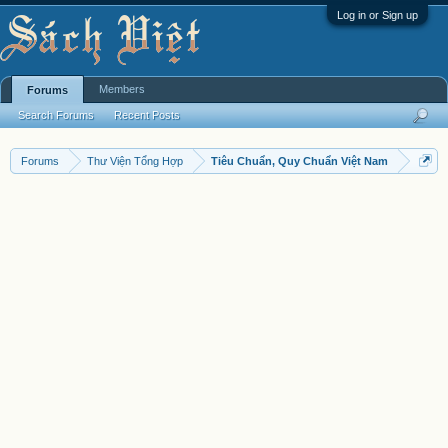
Log in or Sign up
Members
Forums
Search Forums
Recent Posts
Forums
Thư Viện Tổng Hợp
Tiêu Chuẩn, Quy Chuẩn Việt Nam