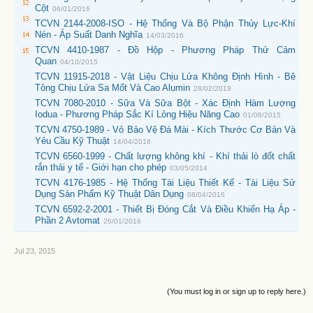
Cột
06/01/2016
TCVN 2144-2008-ISO - Hệ Thống Và Bộ Phận Thủy Lực-Khí
Nén - Áp Suất Danh Nghĩa
14/03/2016
TCVN 4410-1987 - Đồ Hộp - Phương Pháp Thử Cảm
Quan
04/10/2015
TCVN 11915-2018 - Vật Liệu Chịu Lửa Không Định Hình - Bê
Tông Chịu Lửa Sa Mốt Và Cao Alumin
28/02/2019
TCVN 7080-2010 - Sữa Và Sữa Bột - Xác Định Hàm Lượng
Iodua - Phương Pháp Sắc Kí Lỏng Hiệu Năng Cao
01/08/2015
TCVN 4750-1989 - Vỏ Bảo Vệ Đá Mài - Kích Thước Cơ Bản Và
Yêu Cầu Kỹ Thuật
14/04/2016
TCVN 6560-1999 - Chất lượng không khí - Khí thải lò đốt chất
rắn thải y tế - Giới hạn cho phép
03/05/2014
TCVN 4176-1985 - Hệ Thống Tài Liệu Thiết Kế - Tài Liệu Sử
Dụng Sản Phẩm Kỹ Thuật Dân Dụng
08/04/2016
TCVN 6592-2-2001 - Thiết Bị Đóng Cắt Và Điều Khiển Hạ Áp -
Phần 2 Avtomat
26/01/2016
Jul 23, 2015
(You must log in or sign up to reply here.)