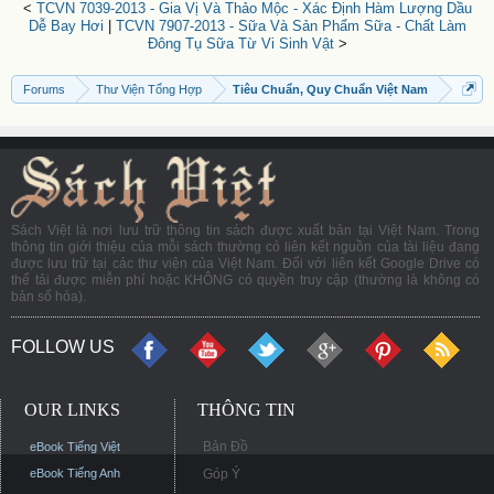
<
TCVN 7039-2013 - Gia Vị Và Thảo Mộc - Xác Định Hàm Lượng Dầu
Dễ Bay Hơi
|
TCVN 7907-2013 - Sữa Và Sản Phẩm Sữa - Chất Làm
Đông Tụ Sữa Từ Vi Sinh Vật
>
Forums
Thư Viện Tổng Hợp
Tiêu Chuẩn, Quy Chuẩn Việt Nam
Sách Việt là nơi lưu trữ thông tin sách được xuất bản tại Việt Nam. Trong
thông tin giới thiệu của mỗi sách thường có liên kết nguồn của tài liệu đang
được lưu trữ tại các thư viện của Việt Nam. Đối với liên kết Google Drive có
thể tải được miễn phí hoặc KHÔNG có quyền truy cập (thường là không có
bản số hóa).
FOLLOW US
OUR LINKS
THÔNG TIN
Bản Đồ
eBook Tiếng Việt
eBook Tiếng Anh
Góp Ý