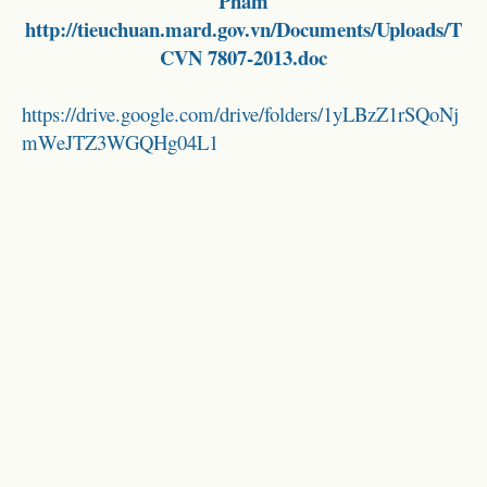
Phẩm
http://tieuchuan.mard.gov.vn/Documents/Uploads/T
CVN 7807-2013.doc
https://drive.google.com/drive/folders/1yLBzZ1rSQoNj
mWeJTZ3WGQHg04L1