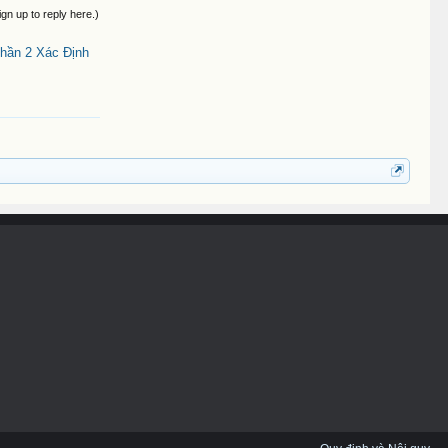
ign up to reply here.)
hần 2 Xác Định