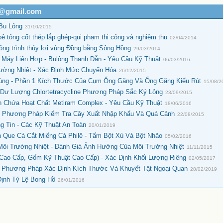
h@gmail.com
Bu Lông
31/10/2015
 tông cốt thép lắp ghép-qui phạm thi công và nghiệm thu
02/04/2014
ông trình thủy lợi vùng Đồng bằng Sông Hồng
29/03/2014
Máy Liên Hợp - Bulông Thanh Dẫn - Yêu Cầu Kỹ Thuật
06/03/2016
ường Nhiệt - Xác Định Mức Chuyển Hóa
26/12/2015
Tùng - Phần 1 Kích Thước Của Cụm Ống Găng Và Ống Găng Kiểu Rút
15/08/2
 Dư Lượng Chlortetracycline Phương Pháp Sắc Ký Lỏng
23/09/2015
 Chứa Hoạt Chất Metiram Complex - Yêu Cầu Kỹ Thuật
18/06/2016
 - Phương Pháp Kiểm Tra Cây Xuất Nhập Khẩu Và Quá Cảnh
22/08/2015
 Tin - Các Kỹ Thuật An Toàn
20/01/2019
 Que Cá Cắt Miếng Cá Philê - Tẩm Bột Xù Và Bột Nhão
05/02/2016
ôi Trường Nhiệt - Đánh Giá Ảnh Hưởng Của Môi Trường Nhiệt
11/11/2015
ao Cấp, Gốm Kỹ Thuật Cao Cấp) - Xác Định Khối Lượng Riêng
02/05/2017
 Phương Pháp Xác Định Kích Thước Và Khuyết Tật Ngoại Quan
28/02/2019
Định Tỷ Lệ Bong Hồ
26/01/2016