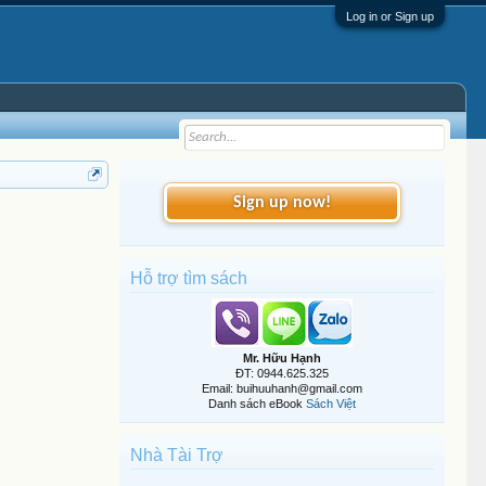
Log in or Sign up
Sign up now!
Hỗ trợ tìm sách
Mr. Hữu Hạnh
ĐT: 0944.625.325
Email: buihuuhanh@gmail.com
Danh sách eBook
Sách Việt
Nhà Tài Trợ