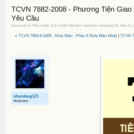
TCVN 7882-2008 - Phương Tiện Giao 
Yêu Cầu
Discussion in '
Tiêu Chuẩn, Quy Chuẩn Việt Nam
' started by
nhandang123
,
May 25, 
<
TCVN 7883-8-2008 - Rơle Điện - Phần 8 Rơle Điện Nhiệt
|
TCVN 78
nhandang123
Moderator