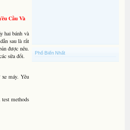
Yêu Cầu Và
áy hai bánh và
dẫn sau là rất
 bản được nêu.
Phổ Biến Nhất
các sửa đổi.
ừ xe máy. Yêu
 test methods