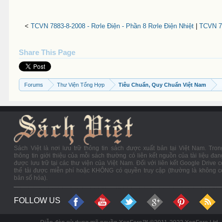
<
TCVN 7883-8-2008 - Rơle Điện - Phần 8 Rơle Điện Nhiệt
|
TCVN 78
Share This Page
Forums
Thư Viện Tổng Hợp
Tiêu Chuẩn, Quy Chuẩn Việt Nam
Sách Việt là nơi lưu trữ thông tin sách được xuất bản tại Việt Nam. Tron
thông tin giới thiệu của mỗi sách thường có liên kết nguồn của tài liệu đan
được lưu trữ tại các thư viện của Việt Nam. Đối với liên kết Google Drive c
thể tải được miễn phí hoặc KHÔNG có quyền truy cập (thường là không c
bản số hóa).
FOLLOW US