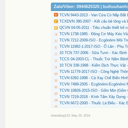
Zalo/Viber: 0944625325 | buihuuhan
TCVN 9443-2013 - Van Cửa Có Nắp Bắt 
TCXDVN 390-2007 - Kết cấu bê tông và bê
QCVN 04-05-2011 - Tiêu chuẩn thiết kế c
TCVN 1738-1985 - Động Cơ Máy Kéo Và 
TCVN 7212-2009-ISO - Ecgônômi Môi Tr
TCVN 11982-1-2017-ISO - Ổ Lăn - Phụ 
10 TCN 737-2006 - Sữa Tươi - Xác Định
TCCS 04-2003-CL - Thuốc Trừ Nấm Bệnh
10 TCN 338-1998 - Kiểm Dịch Thực Vật
TCVN 11779-2017-ISO - Công Nghệ Thông
TCVN 6392-1998 - Cá Xay Chế Biến Hình
TCVN 7489-2005 - Ecgônômi-Ecgônômi M
TCVN 10826-2015-ISO - Gốm Mịn (Gốm C
TCVN 7219-2018 - Kính Tấm Xây Dựng -
TCVN 6672-2000 - Thuốc Lá Điếu - Xác 
nhandang123
,
May 25, 2016