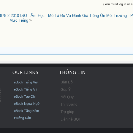
(You must log in or s
78-2-2010-ISO - Âm Học - Mô Tả Đo Và Đánh Giá Tiếng Ồn Môi Trường - P
Mức Tiếng
>
OUR LINKS
THÔNG TIN
Bản Đồ
eBook Tiếng Việt
g
eBook Tiếng Anh
Góp Ý
g
eBook Tạp Chí
Nội Quy
ó
ó
eBook Ngoại Ngữ
Thị trường
eBook Tặng Kèm
Trợ giúp
Hướng Dẫn
Liên hệ BQT