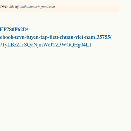
/DVD, liên hệ:
buihuuhanh@gmail.com
63EF780F62D/
d-ebook-tcvn-tuyen-tap-tieu-chuan-viet-nam.35755/
folders/1yLBzZ1rSQoNjmWeJTZ3WGQHg04L1