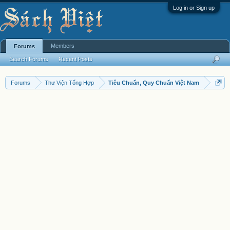
Log in or Sign up
Members
Forums
Search Forums
Recent Posts
Forums
Thư Viện Tổng Hợp
Tiêu Chuẩn, Quy Chuẩn Việt Nam