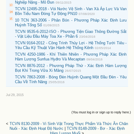
Nghiệp Nặng - Mô Đun
09/11/2015
TCVN 12495-2018 - Vòi Nước Vệ Sinh - Van Xả Áp Lực Và Van
Bồn Tiểu Nam Đóng Tự Động PN10
07/08/2020
10 TCN 363-2006 - Phân Bón - Phương Pháp Xác Định Lưu
Huỳnh Tổng Số
01/09/2015
TCVN 9535-6-2012-ISO - Phương Tiện Giao Thông Đường Sắt
- Vật Liệu Đầu Máy Toa Xe - Phần 6
23/04/2016
TCVN 9164-2012 - Công Trình Thủy Lợi - Hệ Thống Tưới Tiêu -
Yêu Cầu Kỹ Thuật Vận Hành Hệ Thống Kênh
02/05/2014
TCVN 4250-1986 - Khí Thiên Nhiên - Phương Pháp Xác Định
Hàm Lượng Sunfua Hyđro Và Mecaptan
09/04/2016
TCVN 8876-2012 - Phương Pháp Thử - Xác Định Hàm Lượng
Bọt Khí Trong Vữa Xi Măng
26/07/2015
TCVN 7863-2008 - Bóng Đèn Huỳnh Quang Một Đầu Đèn - Yêu
Cầu Về Tính Năng
25/05/2016
Jul 29, 2015
(You must log in or sign up to reply here.)
<
TCVN 8130-2009 - Vi Sinh Vật Trong Thực Phẩm Và Thức Ăn Chăn
Nuôi - Xác Định Hoạt Độ Nước
|
TCVN 8148-2009 - Bơ - Xác Định
Hàm Lượng Muối
>