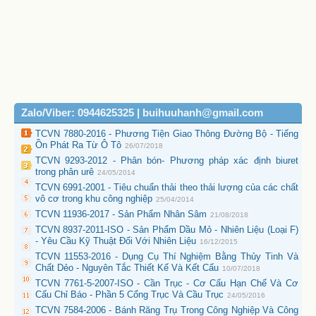
Zalo/Viber: 0944625325 | buihuuhanh@gmail.com
TCVN 7880-2016 - Phương Tiện Giao Thông Đường Bộ - Tiếng
Ồn Phát Ra Từ Ô Tô
26/07/2018
TCVN 9293-2012 - Phân bón- Phương pháp xác định biuret
trong phân urê
24/05/2014
TCVN 6991-2001 - Tiêu chuẩn thải theo thải lượng của các chất
vô cơ trong khu công nghiệp
25/04/2014
TCVN 11936-2017 - Sản Phẩm Nhân Sâm
21/08/2018
TCVN 8937-2011-ISO - Sản Phẩm Dầu Mỏ - Nhiên Liệu (Loại F)
- Yêu Cầu Kỹ Thuật Đối Với Nhiên Liệu
16/12/2015
TCVN 11553-2016 - Dụng Cụ Thí Nghiệm Bằng Thủy Tinh Và
Chất Dẻo - Nguyên Tắc Thiết Kế Và Kết Cấu
10/07/2018
TCVN 7761-5-2007-ISO - Cần Trục - Cơ Cấu Hạn Chế Và Cơ
Cấu Chỉ Báo - Phần 5 Cổng Trục Và Cầu Trục
24/05/2016
TCVN 7584-2006 - Bánh Răng Trụ Trong Công Nghiệp Và Công