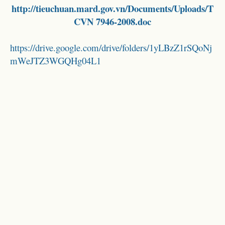
http://tieuchuan.mard.gov.vn/Documents/Uploads/T
CVN 7946-2008.doc
https://drive.google.com/drive/folders/1yLBzZ1rSQoNj
mWeJTZ3WGQHg04L1