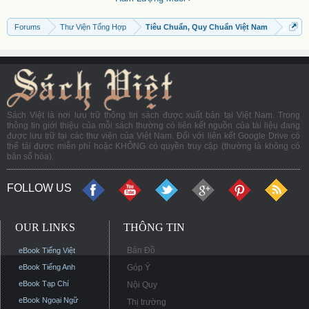
Forums
Thư Viện Tổng Hợp
Tiêu Chuẩn, Quy Chuẩn Việt Nam
Sách Việt là nơi lưu trữ thông tin sách được xuất bản tại Việt Nam. Trong
thông tin giới thiệu của mỗi sách thường có liên kết nguồn của tài liệu đang
được lưu trữ tại các thư viện của Việt Nam. Đối với liên kết Google Drive có
thể tải được miễn phí hoặc KHÔNG có quyền truy cập (thường là không có
bản số hóa).
FOLLOW US
OUR LINKS
THÔNG TIN
Bản Đồ
eBook Tiếng Việt
eBook Tiếng Anh
Góp Ý
eBook Tạp Chí
Nội Quy
eBook Ngoại Ngữ
Thị trường