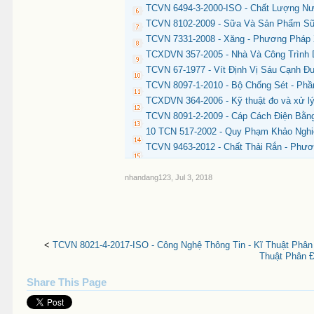
TCVN 6494-3-2000-ISO - Chất Lượng Nướ
TCVN 8102-2009 - Sữa Và Sản Phẩm Sữa
TCVN 7331-2008 - Xăng - Phương Pháp
TCXDVN 357-2005 - Nhà Và Công Trình 
TCVN 67-1977 - Vít Định Vị Sáu Cạnh Đu
TCVN 8097-1-2010 - Bộ Chống Sét - Phầ
TCXDVN 364-2006 - Kỹ thuật đo và xử lý 
TCVN 8091-2-2009 - Cáp Cách Điện Bằn
10 TCN 517-2002 - Quy Phạm Khảo Nghi
TCVN 9463-2012 - Chất Thải Rắn - Phư
nhandang123
,
Jul 3, 2018
<
TCVN 8021-4-2017-ISO - Công Nghệ Thông Tin - Kĩ Thuật Phân
Thuật Phân 
Share This Page