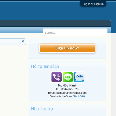
Log in or Sign up
Sign up now!
Hỗ trợ tìm sách
Mr. Hữu Hạnh
ĐT: 0944.625.325
Email: buihuuhanh@gmail.com
Danh sách eBook
Sách Việt
Nhà Tài Trợ