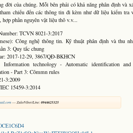
ng đời của chúng. Mỗi bên phải có khả năng phân định và x
 tham chiếu đến các thông tin đi kèm như dữ liệu kiểm tra v
 hợp phần nguyên vật liệu thô v.v...
d Number: TCVN 8021-3:2017
amese): Công nghệ thông tin. Kỹ thuật phân định và thu nh
hần 3: Quy tắc chung
ear: 2017-12-29, 3867/QĐ-BKHCN
 Information technology - Automatic identification and
cation - Part 3: Cômmn rules
21-3:2009
/IEC 15459-3:2014
ail.com
--- Zalo/Viber/Line:
0944625325
A70CE1C6D4