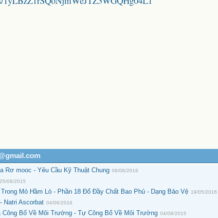
folders/1yLBzZ1rSQoNjmWeJTZ3WGQHg04L1
h@gmail.com
a Rơ mooc - Yêu Cầu Kỹ Thuật Chung
06/06/2016
25/09/2015
g Trong Mỏ Hầm Lò - Phần 18 Đổ Đầy Chất Bao Phủ - Dạng Bảo Vệ
19/05/2016
 Natri Ascorbat
04/06/2016
 Công Bố Về Môi Trường - Tự Công Bố Về Môi Trường
04/08/2015