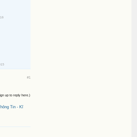
016
015
#1
ign up to reply here.)
ông Tin - Kĩ