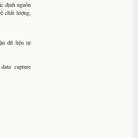
ác định nguồn
ề chất lượng,
ận dữ liệu tự
 data capture