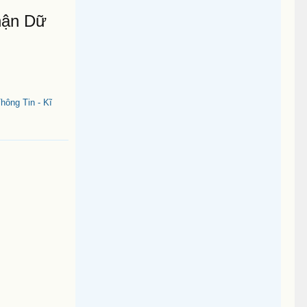
hận Dữ
ông Tin - Kĩ