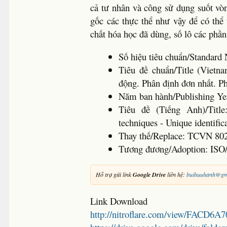
cả tư nhân và công sử dụng suốt vò
gốc các thực thể như vậy để có thể
chất hóa học đã dùng, số lô các phần,
Số hiệu tiêu chuẩn/Standar
Tiêu đề chuẩn/Title (Vietn
động. Phân định đơn nhất. P
Năm ban hành/Publishing Y
Tiêu đề (Tiếng Anh)/Title:
techniques - Unique identifi
Thay thế/Replace: TCVN 80
Tương đương/Adoption: ISO
Hỗ trợ gửi link
Google Drive
liên hệ:
buihuuhanh@gm
Link Download
http://nitroflare.com/view/FACD6