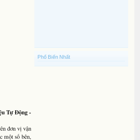
Phổ Biến Nhất
ệu Tự Động -
rên đơn vị vận
ợc một số bên,