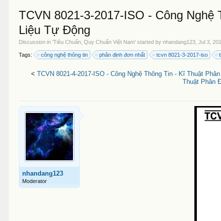
TCVN 8021-3-2017-ISO - Công Nghệ T
Liệu Tự Động
Discussion in '
Tiêu Chuẩn, Quy Chuẩn Việt Nam
' started by
nhandang123
,
Jul 3, 20
Tags:
công nghệ thông tin
phân định đơn nhất
tcvn 8021-3-2017-iso
<
TCVN 8021-4-2017-ISO - Công Nghệ Thông Tin - Kĩ Thuật Phân
Thuật Phân 
nhandang123
Moderator