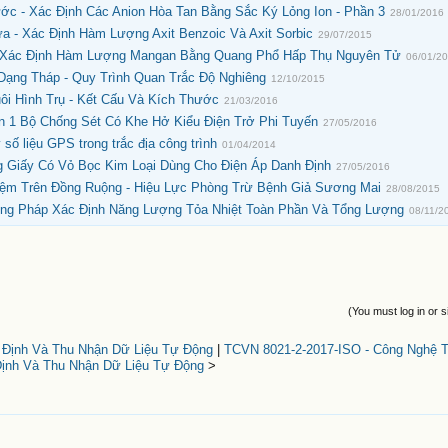
c - Xác Định Các Anion Hòa Tan Bằng Sắc Ký Lỏng Ion - Phần 3
28/01/2016
 - Xác Định Hàm Lượng Axit Benzoic Và Axit Sorbic
29/07/2015
 Xác Định Hàm Lượng Mangan Bằng Quang Phổ Hấp Thụ Nguyên Tử
06/01/2
Dạng Tháp - Quy Trình Quan Trắc Độ Nghiêng
12/10/2015
ôi Hình Trụ - Kết Cấu Và Kích Thước
21/03/2016
n 1 Bộ Chống Sét Có Khe Hở Kiểu Điện Trở Phi Tuyến
27/05/2016
số liệu GPS trong trắc địa công trình
01/04/2014
g Giấy Có Vỏ Bọc Kim Loại Dùng Cho Điện Áp Danh Định
27/05/2016
ệm Trên Đồng Ruộng - Hiệu Lực Phòng Trừ Bệnh Giả Sương Mai
28/08/2015
ơng Pháp Xác Định Năng Lượng Tỏa Nhiệt Toàn Phần Và Tổng Lượng
08/11/2
(You must log in or s
 Định Và Thu Nhận Dữ Liệu Tự Động
|
TCVN 8021-2-2017-ISO - Công Nghệ Th
Định Và Thu Nhận Dữ Liệu Tự Động
>